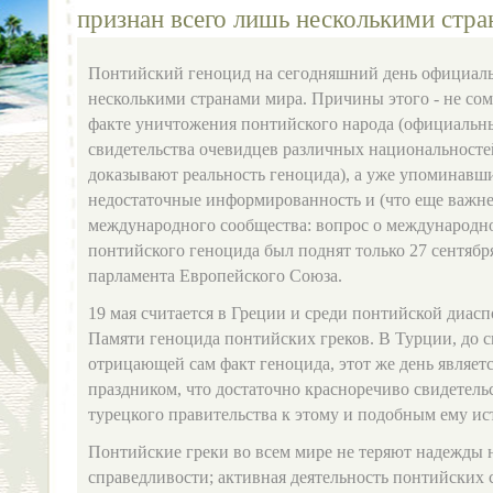
признан всего лишь несколькими стр
Понтийский геноцид на сегодняшний день официаль
несколькими странами мира. Причины этого - не со
факте уничтожения понтийского народа (официальны
свидетельства очевидцев различных национальносте
доказывают реальность геноцида), а уже упоминавши
недостаточные информированность и (что еще важне
международного сообщества: вопрос о международн
понтийского геноцида был поднят только 27 сентября
парламента Европейского Союза.
19 мая считается в Греции и среди понтийской диас
Памяти геноцида понтийских греков. В Турции, до 
отрицающей сам факт геноцида, этот же день являе
праздником, что достаточно красноречиво свидетель
турецкого правительства к этому и подобным ему и
Понтийские греки во всем мире не теряют надежды 
справедливости; активная деятельность понтийских 