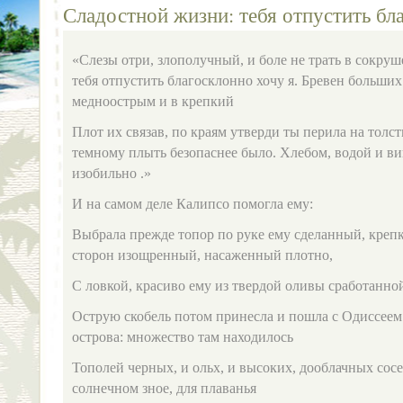
Сладостной жизни: тебя отпустить бл
«Слезы отри, злополучный, и боле не трать в сокру
тебя отпустить благосклонно хочу я. Бревен больши
медноострым и в крепкий
Плот их связав, по краям утверди ты перила на толс
темному плыть безопаснее было. Хлебом, водой и 
изобильно .»
И на самом деле Калипсо помогла ему:
Выбрала прежде топор по руке ему сделанный, креп
сторон изощренный, насаженный плотно,
С ловкой, красиво ему из твердой оливы сработанно
Острую скобель потом принесла и пошла с Одиссеем
острова: множество там находилось
Тополей черных, и ольх, и высоких, дооблачных сос
солнечном зное, для плаванья