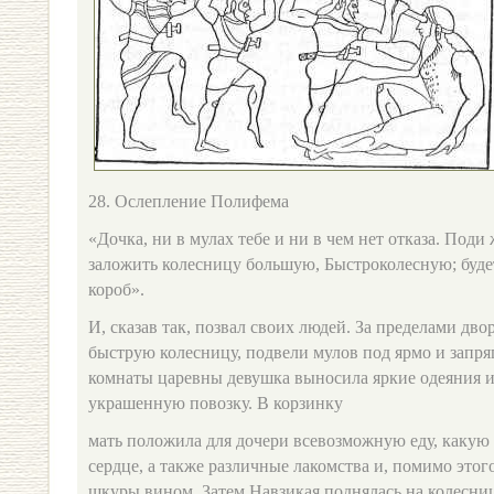
28. Ослепление Полифема
«Дочка, ни в мулах тебе и ни в чем нет отказа. Поди
заложить колесницу большую, Быстроколесную; буде
короб».
И, сказав так, позвал своих людей. За пределами дв
быструю колесницу, подвели мулов под ярмо и запряг
комнаты царевны девушка выносила яркие одеяния и
украшенную повозку. В корзинку
мать положила для дочери всевозможную еду, какую
сердце, а также различные лакомства и, помимо этог
шкуры вином. Затем Навзикая поднялась на колесниц