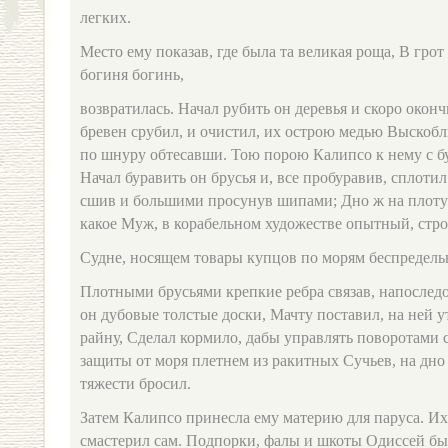
легких.
Место ему показав, где была та великая роща, В гро
богиня богинь,
возвратилась. Начал рубить он деревья и скоро оконч
бревен срубил, и очистил, их острою медью Выскобл
по шнуру обтесавши. Тою порою Калипсо к нему с б
Начал буравить он брусья и, все пробуравив, сплот
сшив и большими просунув шипами; Дно ж на плоту 
какое Муж, в корабельном художестве опытный, стр
Судне, носящем товары купцов по морям беспредел
Плотными брусьями крепкие ребра связав, напослед
он дубовые толстые доски, Мачту поставил, на ней 
райну, Сделал кормило, дабы управлять поворотами 
защиты от моря плетнем из ракитных Сучьев, на дно 
тяжести бросил.
Затем Калипсо принесла ему материю для паруса. Их,
смастерил сам. Подпорки, фалы и шкоты Одиссей бы