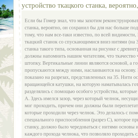
устройство ткацкого станка, вероятно
Если бы Гомер знал, что мы захотим реконструирова
станка, вероятно, он сохранил бы для нас больше под
тому, что нам все-таки известно, по всей видимости
ткацкий станок со спускающимися вниз нитями (на 
станка такого типа, основанная на рисунке с древне
должны напомнить нашим читателям, что ткачество 
штопку. Вертикальные линии являются основой, а г
пропускаются между ними, наслаиваются на основу. 
показано на разрезах, представленных на 35. Нити о
вращающейся катушки, на которую наматывалась гото
разделялись с помощью особого устройства, которые
А. Здесь имелся зазор, через который челнок, несущ
мог проходить, причем они должны были переплетат
которые проходили через челнок. Это делалось с по
специального приспособления (разрез С), которое п
станку, должно было чередоваться с нитями основы 
каждого прохода челнока, что позволяло проходить 