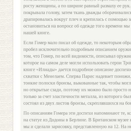
росту женщины, а по ширине равный размаху ее рук.
покрывала голову, затем ткань дважды оборачивались
драпировалась вокруг плеч и крепилась с помощью з
остановиться на вопросе об одежде того времени мы
нашей книге.
Если Гомер мало писал об одежде, то некоторым обр
пробел исключительно подробным описанием оружи
том, что Гомер, по всей видимости, описывал оружие 
которое на самом деле могли использовать герои Тро
книге «Илиады» дается подробное описание доспехов
схватки с Менелаем. Сперва Парис надевает поножи
тонкие полоски бронзы, выкованные так, чтобы могл
но открытые сзади, поэтому их можно было просто н
только за счет эластичности металла, из которого б
состоял из двух листов бронзы, скреплявшихся на бо
По описаниям Гомера эти доспехи напоминают те, к
на статуе из Додоны в Берлине. В Британском музее 
мы и сделали зарисовку, представленную на 12. На н