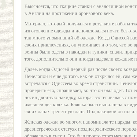
Выясняется, что ткацкие станки с аналогичной конс
в Англии на протяжении бронзового века.
Материал, который получался в результате работы тк
изготовление одежды и использовался почти без отхо
так много упоминаний об одежде. Когда Одиссей рас
своих приключениях, он упоминает и о том, что во 
воины были одеты в накидки и туники, спали, при
того, дополнительно они иногда надевали кожаные 
Далее, когда Одиссей первый раз после своего возвр
Пенелопой и еще до того, как он открылся ей, сам же
встречался с Одиссеем во время странствий. Пенелоп
проверить его, спрашивает, во что он был одет. Тот е
носил двойную накидку, которая застегивалась с по
имевшей два крючка. Бляшка была выполнена в виде
своих лапах трепетную лань. Под накидкой он носил
Женская одежда во многом напоминала те наряды, к
древнегреческих статуях позднеархаического период
облачались в хитон. Это был просто отрез материи,