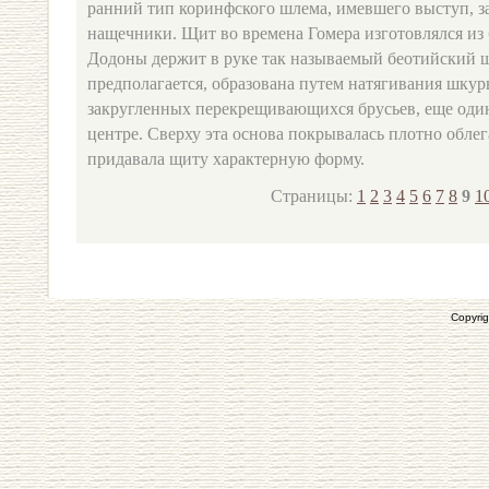
ранний тип коринфского шлема, имевшего выступ, з
нащечники. Щит во времена Гомера изготовлялся из
Додоны держит в руке так называемый беотийский щ
предполагается, образована путем натягивания шкур
закругленных перекрещивающихся брусьев, еще один
центре. Сверху эта основа покрывалась плотно облег
придавала щиту характерную форму.
Страницы:
1
2
3
4
5
6
7
8
9
1
Copyrig