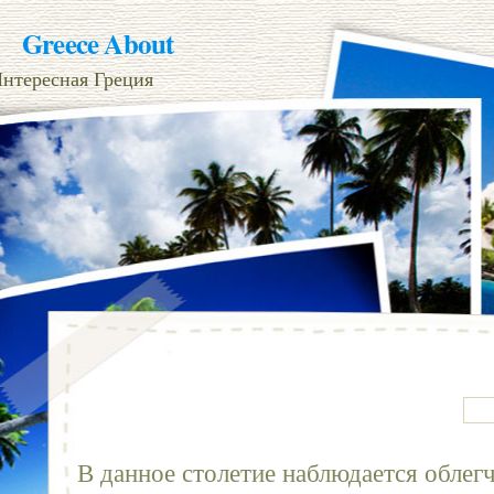
Greece About
нтересная Греция
В данное столетие наблюдается облег