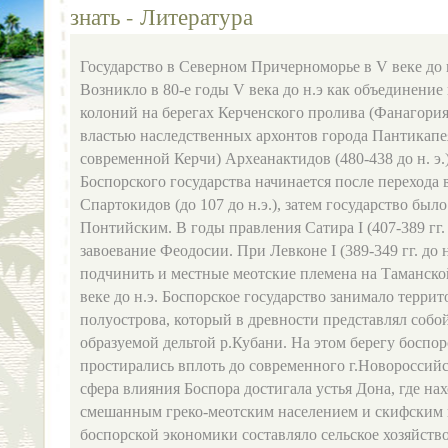
знать - Литература
Государство в Северном Причерноморье в V веке до н.
Возникло в 80-е годы V века до н.э как объединение
колоний на берегах Керченского пролива (Фанагория,
властью наследственных архонтов города Пантикапея
современной Керчи) Археанактидов (480-438 до н. э.
Боспорского государства начинается после перехода 
Спартокидов (до 107 до н.э.), затем государство бы
Понтийским. В годы правления Сатира I (407-389 гг.
завоевание Феодосии. При Левконе I (389-349 гг. до н
подчинить и местные меотские племена на Таманско
веке до н.э. Боспорское государство занимало терри
полуострова, который в древности представлял собо
образуемой дельтой р.Кубани. На этом берегу боспо
простирались вплоть до современного г.Новороссийс
сфера влияния Боспора достигала устья Дона, где на
смешанным греко-меотским населением и скифским 
боспорской экономики составляло сельское хозяйств