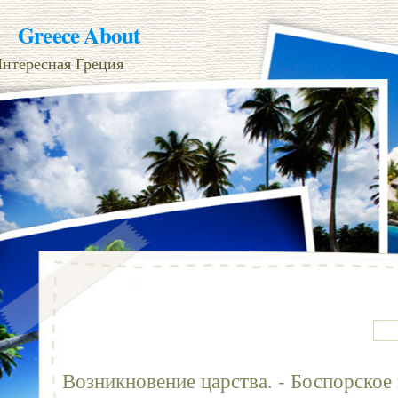
Greece About
нтересная Греция
Возникновение царства. - Боспорское