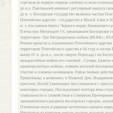
торговля (в первую очередь хлебом) со всем эллинск
до н.э. Пантикапей начинает регулярный выпуск свое
до н. э. Боспорское государство являлось частью Пон
Понтийское царство - государство в Малой Азии в 30
н. э. (на южном берегу Черного моря). Наивысшего р
II века при Митридате VI, завоевавшем Боспорское г
территории. Три Митридатовых войны (89-84гг.; 83-81гг
Римом привели к подчинению Понтийского царства
территории Понтийского царства в 64 году в состав 
конце IV в. до н.э., после смерти Перисада I на Босп
междоусобные войны его сыновей - Сатира, Евмела 
кровопролитных войнах, помимо жителей боспорски
участие и племена кочевников. Район боевых действ
Прикубанье, а возможно, и Нижний Дон. Воцаривши
престоле, Котий I вынужден был смириться с присут
некоторых городах. Последующие полтора века стал
стабильности и спокойствия в Северном Причерномо
экономического расцвета боспорских городов, эпохо
Племенная знать и рядовые кочевники-сарматы неред
Некоторые из варваров смогли достичь высоких пост