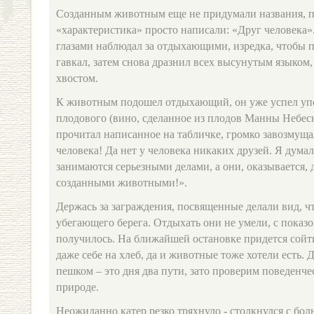
Созданным животным еще не придумали названия, 
«характеристика» просто написали: «Друг человека»
глазами наблюдал за отдыхающими, изредка, чтобы п
гавкал, затем снова дразнил всех высунутым языко
хвостом.
К животным подошел отдыхающий, он уже успел уп
плодового (вино, сделанное из плодов Манны Небесн
прочитал написанное на табличке, громко завозмуща
человека! Да нет у человека никаких друзей. Я дума
занимаются серьезными делами, а они, оказывается, 
созданными животными!».
Держась за заграждения, посвященные делали вид, ч
убегающего берега. Отдыхать они не умели, с показо
получилось. На ближайшей остановке придется сойти
даже себе на хлеб, да и животные тоже хотели есть. 
пешком – это дня два пути, зато проверим поведенч
природе.
Неожиданно катер резко тряхнуло - столкнулся с бо