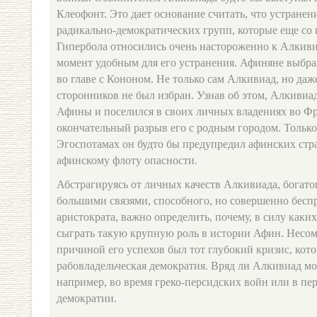
Клеофонт. Это дает основание считать, что устране
радикально-демократических групп, которые еще со
Гипербола относились очень настороженно к Алкивиа
момент удобным для его устранения. Афиняне выбра
во главе с Кононом. Не только сам Алкивиад, но даж
сторонников не был избран. Узнав об этом, Алкивиа
Афины и поселился в своих личных владениях во Ф
окончательный разрыв его с родным городом. Только
Эгоспотамах он будто бы предупредил афинских стра
афинскому флоту опасности.
Абстрагируясь от личных качеств Алкивиада, богато
большими связями, способного, но совершенно бес
аристократа, важно определить, почему, в силу каки
сыграть такую крупную роль в истории Афин. Несо
причиной его успехов был тот глубокий кризис, кот
рабовладельческая демократия. Вряд ли Алкивиад мо
например, во время греко-персидских войн или в пе
демократии.