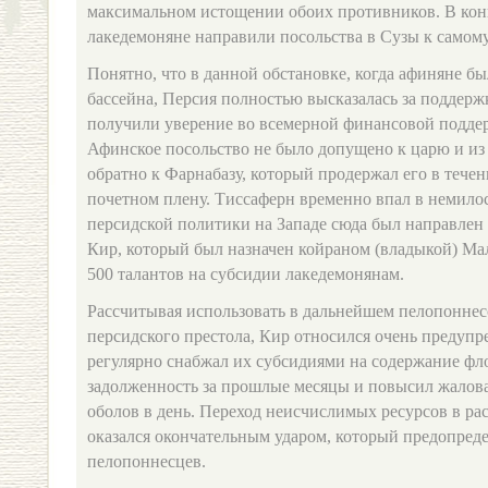
максимальном истощении обоих противников. В конц
лакедемоняне направили посольства в Сузы к самому
Понятно, что в данной обстановке, когда афиняне б
бассейна, Персия полностью высказалась за поддер
получили уверение во всемерной финансовой поддер
Афинское посольство не было допущено к царю и из
обратно к Фарнабазу, который продержал его в течени
почетном плену. Тиссаферн временно впал в немило
персидской политики на Западе сюда был направле
Кир, который был назначен койраном (владыкой) Мал
500 талантов на субсидии лакедемонянам.
Рассчитывая использовать в дальнейшем пелопоннесс
персидского престола, Кир относился очень предупр
регулярно снабжал их субсидиями на содержание фл
задолженность за прошлые месяцы и повысил жалован
оболов в день. Переход неисчислимых ресурсов в р
оказался окончательным ударом, который предопред
пелопоннесцев.