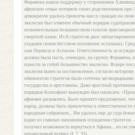
Ферамена нашла поддержку у сторонников Алкивиада
афинские семьи потеряли своих родственников при
демократов удалось привлечь массу граждан на свою
экклесии был отменен обычный порядок судопроизво
незначительным большинством голосов приговорило 
смертной казни. Из 8 стратегов двое заблаговременн
ухудшив своим бегством положение остальных. Сре
сын Перикла и Аспасии. Ответственность за осужде
должна была пасть, очевидно, на группу Ферамена, 
повести за собой большинство экклесии. Вскоре пос
экклесия вынесла постановление, согласно котором
обвинители стратегов были сочтены заговорщиками 
государства и арестованы. Даже яростный противни
порядков Ксенофонт вынужден был написать: «Прош
афиняне раскаялись. Было принято предложение, что
народ, должны быть привлечены к ответственности и
народным собранием... Им удалось еще до суда бежат
(один из главных виновников осуждения стратегов. 
получил возможность вернуться в Афины... но он уме
ненавидимый всеми» (I, 7, 35).