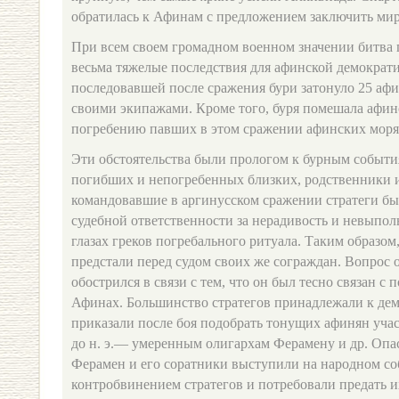
обратилась к Афинам с предложением заключить мир
При всем своем громадном военном значении битва
весьма тяжелые последствия для афинской демократи
последовавшей после сражения бури затонуло 25 афи
своими экипажами. Кроме того, буря помешала афин
погребению павших в этом сражении афинских моря
Эти обстоятельства были прологом к бурным событи
погибших и непогребенных близких, родственники и
командовавшие в аргинусском сражении стратеги б
судебной ответственности за нерадивость и невыпол
глазах греков погребального ритуала. Таким образом
предстали перед судом своих же сограждан. Вопрос о
обострился в связи с тем, что он был тесно связан с
Афинах. Большинство стратегов принадлежали к дем
приказали после боя подобрать тонущих афинян учас
до н. э.— умеренным олигархам Ферамену и др. Опас
Ферамен и его соратники выступили на народном со
контробвинением стратегов и потребовали предать и