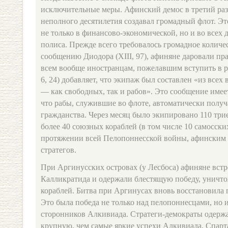
исключительные меры. Афинский демос в третий ра
неполного десятилетия создавал громадный флот. Э
не только в финансово-экономической, но и во всех 
полиса. Прежде всего требовалось громадное количе
сообщению Диодора (XIII, 97), афиняне даровали пр
всем вообще иностранцам, пожелавшим вступить в ря
6, 24) добавляет, что экипаж был составлен «из все
— как свободных, так и рабов». Это сообщение имее
что рабы, служившие во флоте, автоматически получ
гражданства. Через месяц было экипировано 110 три
более 40 союзных кораблей (в том числе 10 самосски
протяжении всей Пелопоннесской войны, афинским 
стратегов.
При Аргинусских островах (у Лесбоса) афиняне встр
Калликратида и одержали блестящую победу, уничт
кораблей. Битва при Аргинусах вновь восстановила
Это была победа не только над пелопоннесцами, но 
сторонников Алкивиада. Стратеги-демократы одержа
крупную, чем самые яркие успехи Алкивиада. Спарт