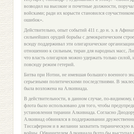
возводил на высокие и почетные должности, поруча
войсками; ради их корысти становился соучастником
ошибок».
Действительно, опыт событий 411 г. до н. э. в Афина
сильнейших орудий борьбы с демократическим строе
всюду поддерживал эти олигархические организаци
отношению к сильным, тиран для народных масс, Ли
что власть олигархов можно удержать только силой, 
повсюду режим гетерий.
Битва при Нотии, не имевшая большого военного зна
серьезными политическими последствиями. В экклес
была возложена на Алкивиада.
В действительности, в данном случае, по-видимому,
флота было использовано для того, чтобы предупред
установления тирании Алкивиада. Согласно Диодору (
Алкивиад обвинялся в поддерживании дружественн
Тиссаферном и в желании захватить тираническую в
войны. Обвинителем Алкивиада будто бы выступал 