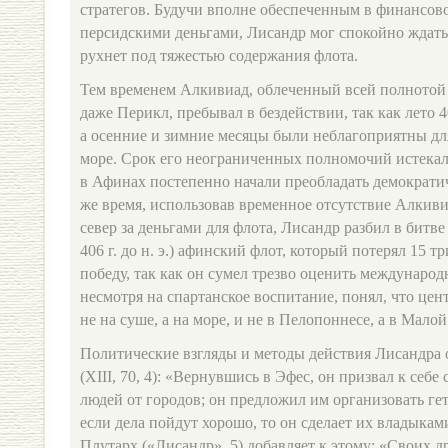
стратегов. Будучи вполне обеспеченным в финансо
персидскими деньгами, Лисандр мог спокойно ждать
рухнет под тяжестью содержания флота.
Тем временем Алкивиад, облеченный всей полнотой 
даже Перикл, пребывал в бездействии, так как лето 4
а осенние и зимние месяцы были неблагоприятны дл
море. Срок его неограниченных полномочий истекал, и
в Афинах постепенно начали преобладать демократич
же время, использовав временное отсутствие Алкиви
север за деньгами для флота, Лисандр разбил в битв
406 г. до н. э.) афинский флот, который потерял 15 
победу, так как он сумел трезво оценить международ
несмотря на спартанское воспитание, понял, что цен
не на суше, а на море, и не в Пелопоннесе, а в Мало
Политические взгляды и методы действия Лисандра 
(XIII, 70, 4): «Вернувшись в Эфес, он призвал к се
людей от городов; он предложил им организовать гет
если дела пойдут хорошо, то он сделает их владыкам
Плутарх («Лисандр», 5) добавляет к этому: «Своих д