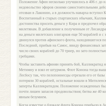
Положение Афин несколько улучшилось в 406 г. до н.
недовольство эфоров своими самостоятельными дей
отозван в Лаконию, а в должность наварха вступил 
Воспитанный в старых спартанских обычаях, Каллик
достоинства просить деньги у Кира и предпочел обр
милетянам. В добавление к полученным от Лисандра
на деньги милетских олигархов еще 50 кораблей и 
двинулся против афинского флота, находившегося п
Последний, прибыв на Самос, ввиду финансовых за
число своих кораблей до 70 триер, но зато полност
гребцами.
Чтобы заставить афинян принять бой, Калликратид 
Метимну и взял ее штурмом. Флот Конона тогда выш
Лесбосу так, что пелопоннесцы отрезали его от базы
потеряли 30 кораблей, остальные вошли в Митиленск
заперты Калликратидом. Положение осажденных бы
почти лишен запасов продовольствия; битва же 40 к
явным безумием.
Когда известие о блокаде флота Конона прибыло в 