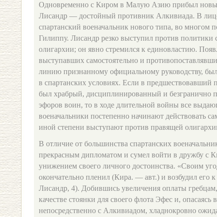
Одновременно с Киром в Малую Азию прибыл новый
Лисандр — достойный противник Алкивиада. В лиц
спартанский военачальник нового типа, во многом 
Гилиппу. Лисандр резко выступил против политики 
олигархии; он явно стремился к единовластию. Появ
выступавших самостоятельно и противопоставлявш
линию признанному официальному руководству, бы
в спартанских условиях. Если в предшествовавший 
был храбрый, дисциплинированный и безгранично 
эфоров воин, то в ходе длительной войны все выда
военачальники постепенно начинают действовать сам
иной степени выступают против правящей олигархии
В отличие от большинства спартанских военачальни
прекрасным дипломатом и сумел войти в дружбу с Ки
унижением своего личного достоинства. «Своим уг
окончательно пленил (Кира. — авт.) и возбудил его к
Лисандр, 4). Добившись увеличения оплаты гребцам
качестве стоянки для своего флота Эфес и, опасаясь 
непосредственно с Алкивиадом, хладнокровно ожи