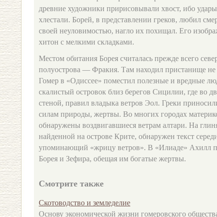
древние художники пририсовывали хвост, ибо удары
хлестали. Борей, в представлении греков, любил сме
своей неуловимостью, нагло их похищал. Его изобр
хитон с мелкими складками.
Местом обитания Борея считалась прежде всего севе
полуострова — Фракия. Там находил пристанище не т
Гомер в «Одиссее» поместил полезные и вредные лю
скалистый островок близ берегов Сицилии, где во д
стеной, правил владыка ветров Эол. Греки приносил
силам природы, жертвы. Во многих городах материк
обнаружены воздвигавшиеся ветрам алтари. На глин
найденной на острове Крите, обнаружен текст середин
упоминающий «жрицу ветров». В «Илиаде» Ахилл п
Борея и Зефира, обещая им богатые жертвы.
Смотрите также
Скотоводство и земледелие
Основу экономической жизни гомеровского общества