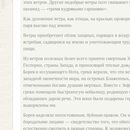
этих ветров. Другие недобрые ветры поэт связывает
океанид — «тремя кудрявыми гарпиями»:
Как дуновение ветра, как птицы, на крыльях проворн
паря высоко над землею.
Ветры приобретают облик хищных, парящих в возду
ястребам, садящимся на землю и уничтожающим труд
пищи.
Из ветров полезных более всего приятен смертным 
Гесперии, страны Запада, и приносящий теплые дожд
Борея и иссушающего Нота, греки верили, что эти в
западной оконечности мира, на островах Блаженных
отмеченными богами душами мертвых. Вместе с Зеф
греки помещали быстроногую кобылицу, родившую о
обладавших даром речи. Эти кони были подарены г
выкормлены им.
Борея наделяли непостоянным, буйным нравом. Он м
бородатыми лицами — свидетельство того, что обита
естественно смотреть в разные стороны. К человече