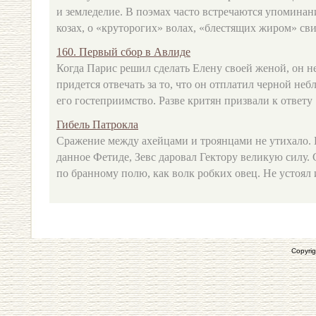
и земледелие. В поэмах часто встречаются упоминан
козах, о «круторогих» волах, «блестящих жиром» свин
160. Первый сбор в Авлиде
Когда Парис решил сделать Елену своей женой, он не
придется отвечать за то, что он отплатил черной не
его гостеприимство. Разве критян призвали к ответу .
Гибель Патрокла
Сражение между ахейцами и троянцами не утихало.
данное Фетиде, Зевс даровал Гектору великую силу.
по бранному полю, как волк робких овец. Не устоял и
Copyrig