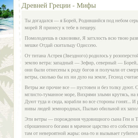
Древней Греции - Мифы
Ты догадался — я Борей, Родившийся под небом сер
морей Я принесу к тебе в пещеру.
Помолодеешь в сквозняке, Я затхлость всю твою раз
мешке Отдай скитальцу Одиссею.
От титана Астрея (Звездного) родилось у розоперст
землю ветра: западный — Зефир, северный — Борей
они были отнесены к роду богов и получали от сме
ветры, сколько бы их ни дуло на земле, Гесиод счита
Ветры же прочие все — пустовеи и без толку дуют. 
мглисто-туманное море, Вихрями злыми крутясь, на
Дуют туда и сюда, корабли во все стороны гонят... И
нивы людей земнородных, Пылью обильной их запол
Эти ветры — порождения чудовищного сына Геи и Т
сброшенного богами в мрачное царство его собствен
там от невероятной жары: она-то и вызывает губите