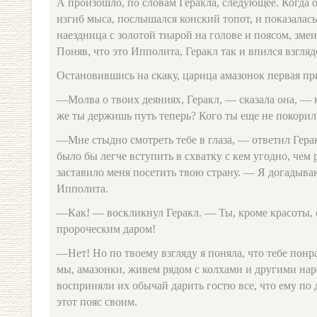
А произошло, по словам Геракла, следующее. Когда о
изгиб мыса, послышался конский топот, и показалас
наездница с золотой тиарой на голове и поясом, зме
Поняв, что это Ипполита, Геракл так и впился взгляд
Остановившись на скаку, царица амазонок первая при
—Молва о твоих деяниях, Геракл, — сказала она, — 
же ты держишь путь теперь? Кого ты еще не покорил
—Мне стыдно смотреть тебе в глаза, — ответил Гера
было бы легче вступить в схватку с кем угодно, чем 
заставило меня посетить твою страну. — Я догадыв
Ипполита.
—Как! — воскликнул Геракл. — Ты, кроме красоты,
пророческим даром!
—Нет! Но по твоему взгляду я поняла, что тебе понр
мы, амазонки, живем рядом с колхами и другими нар
восприняли их обычай дарить гостю все, что ему по
этот пояс своим.