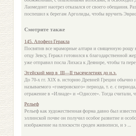
Лаомедонт наотрез отказался от своего обещания. Р
поспешил к берегам Арголиды, чтобы вручить Эври
Смотрите также
145. Апофеоз Геракла
Посвятив все мраморные алтари и священную рощу 
отцу Зевсу, Геракл готовился к благодарственной же
уже отправил посла Лихаса к Деянире, чтобы та пере 
Эгейский мир в III—II тысячелетиях до н.э.
До 70-х гг. XIX в. историю Древней Греции обычно 
называемого «гомеровского» периода, т. е. с период
отражение в «Илиаде» и «Одиссее». Тогда считали, чт
Рельеф
Рельеф как художественная форма давно был известен
эллинской почве он получил особое развитие и особ
изображение на плоскости сроден живописи, и э ...