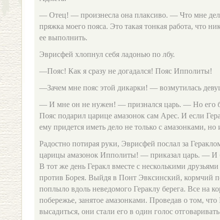
— Отец! — произнесла она плаксиво. — Что мне дел
пряжка моего пояса. Это такая тонкая работа, что ни
ее выполнить.
Эврисфей хлопнул себя ладонью по лбу.
—Пояс! Как я сразу не догадался! Пояс Ипполиты!
—Зачем мне пояс этой дикарки! — возмутилась деву
— И мне он не нужен! — признался царь. — Но его б
Пояс подарил царице амазонок сам Арес. И если Гера
ему придется иметь дело не только с амазонками, но 
Радостно потирая руки, Эврисфей послал за Геракл
царицы амазонок Ипполиты! — приказал царь. — И б
В тот же день Геракл вместе с несколькими друзьями
против Борея. Выйдя в Понт Эвксинский, кормчий п
поплыло вдоль неведомого Гераклу берега. Все на ко
побережье, занятое амазонками. Проведав о том, что
высадиться, они стали его в один голос отговаривать