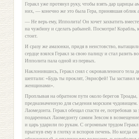
Геракл уже протянул руку, чтобы взять дар царицы ам
них, — конечно же это была Гера, принявшая облик 
— Не верь ему, Ипполита! Он хочет захватить вместе 
на чужбину и сделать рабыней. Посмотри! Корабль, 
стоит.
И сразу же амазонки, придя в неистовство, вытащил
сердце взялся Геракл за свою палицу и стал разить в
Ипполита пала одной из первых.
Наклонившись, Геракл снял с окровавленного тела д
шептали: «Будь ты проклят, Эврисфей! Ты заставил м
женщинами».
Проплывая на обратном пути около берегов Троады, 
предназначенную для съедения морским чудовищем. 
Лаомедонта. Геракл обещал спасти ее, потребовав за
подаренных Лаомедонту самим Зевсом в возмещение 
и царь ударили по рукам. С огромным трудом Геракл
прыгнув ему в глотку и вспоров печень. Но когда он 
обожженный, с опаленными волосами, и освободил д