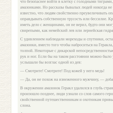
что безопаснее войти в клетку с голодными тиграми,
амазонками. Но рассказы бывалых людей никогда не 
известно, что людям свойственно преувеличивать оп
оправдывать собственную трусость или бессилие. Кро
иметь дело с женщинами, он не верил, будто они мо
свирепыми, как немейский лев или лернейская гидра
С удивлением наблюдали мореходы и спутники, остав
амазонки, вместо того чтобы наброситься на Геракл
толпой. Некоторые с дикарской непосредственност
рук и ног. Если бы на таком расстоянии можно было 
услышали бы возглас одной из дев:
— Смотрите! Смотрите! Под кожей у него медь!
— Да, он не похож на изнеженного мужчину, — доба
В окружении амазонок Геракл удалился в глубь стран
произошло позднее, люди узнали со слов самого геро
свойственной путешественникам и охотникам привы
слона.