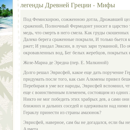
легенды Древней Греции - Мифы
Под Фемискирою, сожженною дотла, Дрожавшей цел
сражений, Полночный Фермодонт уносит в царство 
медь, что смерть в него смела. Как груды скошенных
Далеко берега сраженные покрыли, И только бьется 
ржет; И увидал Эвксин, в лучах зари туманной, По 
окровавленных вод, Бег белых жеребцов, покрытых 
Жозе-Мариа де Эредиа (пер. Е. Малкиной)
Долго решал Эврисфей, какое еще дать поручение Ге
придумать после того, как сын Алкмены привел бе
Перебирая в уме все народы, Эврисфей вспомнил, чт
еще с воинственным племенем, состоящим из одних
Никто не мог победить этих храбрых дев, а сами они
ближних и дальних соседей и одерживали над ними 
Гераклу принести из страны амазонок?
Эврисфей, наверное, сам бы не догадался, если бы не
Адмета.