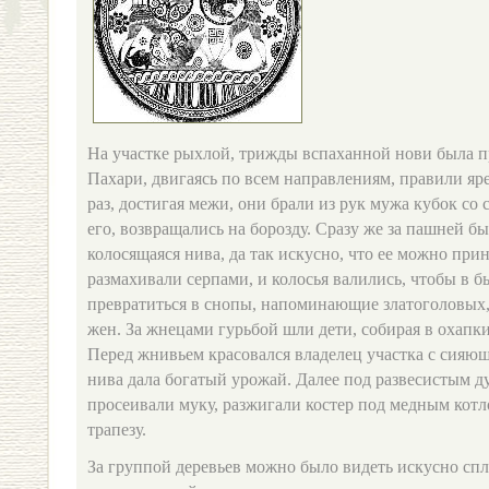
На участке рыхлой, трижды вспаханной нови была пр
Пахари, двигаясь по всем направлениям, правили 
раз, достигая межи, они брали из рук мужа кубок со
его, возвращались на борозду. Сразу же за пашней б
колосящаяся нива, да так искусно, что ее можно пр
размахивали серпами, и колосья валились, чтобы в 
превратиться в снопы, напоминающие златоголовых
жен. За жнецами гурьбой шли дети, собирая в охапк
Перед жнивьем красовался владелец участка с сияющ
нива дала богатый урожай. Далее под развесистым д
просеивали муку, разжигали костер под медным котл
трапезу.
За группой деревьев можно было видеть искусно сп