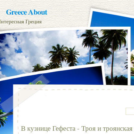
Greece About
нтересная Греция
В кузнице Гефеста - Троя и троянска