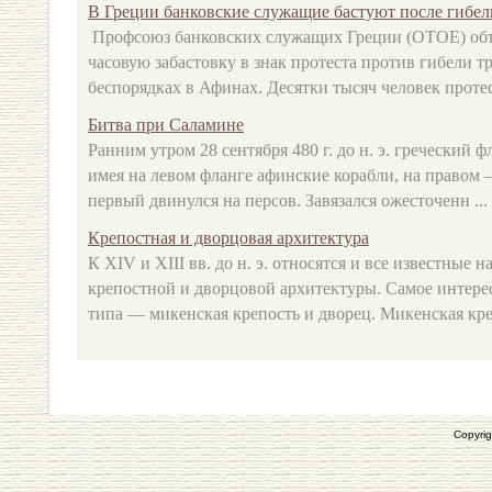
В Греции банковские служащие бастуют после гибели
Профсоюз банковских служащих Греции (ОТОЕ) объя
часовую забастовку в знак протеста против гибели т
беспорядках в Афинах. Десятки тысяч человек протес
Битва при Саламине
Ранним утром 28 сентября 480 г. до н. э. греческий ф
имея на левом фланге афинские корабли, на правом 
первый двинулся на персов. Завязался ожесточенн ...
Крепостная и дворцовая архитектура
К XIV и XIII вв. до н. э. относятся и все известные
крепостной и дворцовой архитектуры. Самое интере
типа — микенская крепость и дворец. Микенская креп
Copyrig