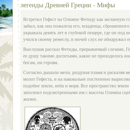
легенды Древней Греции - Мифы
Встретил Гефест на Олимпе Фетиду как желанную го
забыл, как она пожалела его, младенца, сброшенного 
укрывала девять лет в глубокой пещере, где он под 
учился своему ремеслу, и ничей слух не обнаружил ег
Выслушав рассказ Фетиды, прерываемый слезами, Ге
ее душу такими доспехами, какие не приходилось н
богам, ни героям.
Согласно дышали мехи, раздувая пламя и раскаляя ме
молот Гефеста, и на наковальне постепенно вырисо
подобие земли, неба и моря. Все пространство земл
заполнил подсмотренными им с высоты Олимпа сцен
жизни.