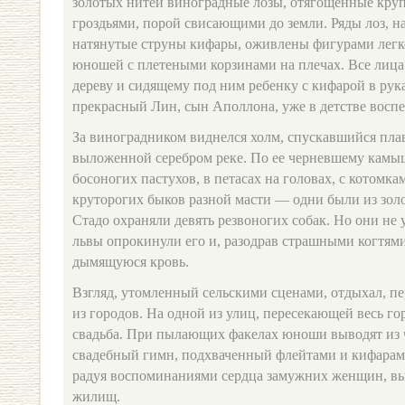
золотых нитей виноградные лозы, отягощенные кр
гроздьями, порой свисающими до земли. Ряды лоз,
натянутые струны кифары, оживлены фигурами легк
юношей с плетеными корзинами на плечах. Все лиц
дереву и сидящему под ним ребенку с кифарой в рука
прекрасный Лин, сын Аполлона, уже в детстве восп
За виноградником виднелся холм, спускавшийся пл
выложенной серебром реке. По ее черневшему камы
босоногих пастухов, в петасах на головах, с котомка
круторогих быков разной масти — одни были из золот
Стадо охраняли девять резвоногих собак. Но они не 
львы опрокинули его и, разодрав страшными когтями
дымящуюся кровь.
Взгляд, утомленный сельскими сценами, отдыхал, п
из городов. На одной из улиц, пересекающей весь го
свадьба. При пылающих факелах юноши выводят из че
свадебный гимн, подхваченный флейтами и кифарами
радуя воспоминаниями сердца замужних женщин, в
жилищ.