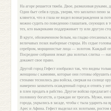
На агоре решается тяжба. Двое, размахивая руками, 
Один бьет себя в грудь, уверяя, что заплатил пеню за
клянется, что в глаза не видел вознаграждения за по
можно судить по поведению глашатаев, снующих в 
тех, кто выкриками поддерживает ту или другую сто
В круге, обозначенном белым, на гладко отесанных 
величавых позах выборные старцы. Их седые голов
серебром, морщинистые лица — золотом. Каждый опи
Посредине собрания лежат два золотых слитка — наг
докажет свое право.
Другой город Гефест изобразил так, что видны только
женщины с камнями, которые они готовы обрушить 
стенами теснились два войска, сверкая на солнце ор
намерено захватить осажденный город и отнять у него
в плен продать в рабство. Другое войско предлагает
половину богатств, а граждан не трогать. Мужи, юн
города, укрылись в засаде, чтобы с тыла ударить на в
Арес и Афина. Гефест выделал их золотыми, ростом