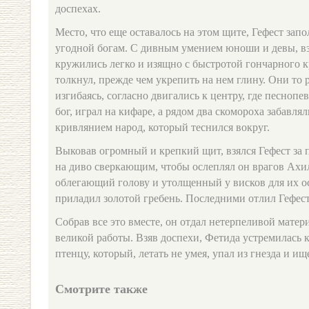
доспехах.
Место, что еще оставалось на этом щите, Гефест зап
угодной богам. С дивным умением юноши и девы, вз
кружились легко и изящно с быстротой гончарного к
толкнул, прежде чем укрепить на нем глину. Они то 
изгибаясь, согласно двигались к центру, где песнопе
бог, играл на кифаре, а рядом два скомороха забавл
кривлянием народ, который теснился вокруг.
Выковав огромный и крепкий щит, взялся Гефест за 
на диво сверкающим, чтобы ослеплял он врагов Ахи
облегающий голову и утолщенный у висков для их о
приладил золотой гребень. Последними отлил Гефест
Собрав все это вместе, он отдал нетерпеливой мате
великой работы. Взяв доспехи, Фетида устремилась к
птенцу, который, летать не умея, упал из гнезда и и
Смотрите также