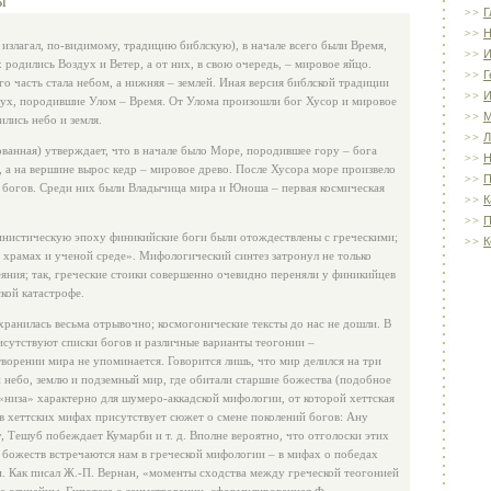
Г
Н
излагал, по‑видимому, традицию библскую), в начале всего были Время,
И
 родились Воздух и Ветер, а от них, в свою очередь, – мировое яйцо.
Г
его часть стала небом, а нижняя – землей. Иная версия библской традиции
И
здух, породившие Улом – Время. От Улома произошли бог Хусор и мировое
ились небо и земля.
Л
ованная) утверждает, что в начале было Море, породившее гору – бога
Н
, а на вершине вырос кедр – мировое древо. После Хусора море произвело
П
ь богов. Среди них были Владычица мира и Юноша – первая космическая
К
П
нистическую эпоху финикийские боги были отождествлены с греческими;
К
 храмах и ученой среде». Мифологический синтез затронул не только
яния; так, греческие стоики совершенно очевидно переняли у финикийцев
кой катастрофе.
охранилась весьма отрывочно; космогонические тексты до нас не дошли. В
исутствуют списки богов и различные варианты теогонии –
ворении мира не упоминается. Говорится лишь, что мир делился на три
 небо, землю и подземный мир, где обитали старшие божества (подобное
«низа» характерно для шумеро‑аккадской мифологии, от которой хеттская
 в хеттских мифах присутствует сюжет о смене поколений богов: Ану
, Тешуб побеждает Кумарби и т. д. Вполне вероятно, что отголоски этих
 божеств встречаются нам в греческой мифологии – в мифах о победах
. Как писал Ж.‑П. Вернан, «моменты сходства между греческой теогонией