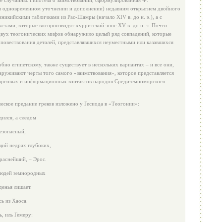
е случайны. Гипотеза о заимствовании, сформулированная Ф.
и одновременном уточнении и дополнении) недавним открытием двойного
никийскими табличками из Рас‑Шамры (начало XIV в. до н. э.), а с
стами, которые воспроизводят хурритский эпос XV в. до н. э. Почти
двух теогонических мифов обнаружило целый ряд совпадений, которые
 повествования деталей, представлявшихся неуместными или казавшихся
но египетскому, также существует в нескольких вариантах – и все они,
аруживают черты того самого «заимствования», которое представляется
торговых и информационных контактов народов Средиземноморского
еское предание греков изложено у Гесиода в «Теогонии»:
дился, а следом
езопасный,
щий недрах глубоких,
раснейший, – Эрос.
 людей земнородных
денья лишает.
ь из Хаоса.
, иль Гемеру: