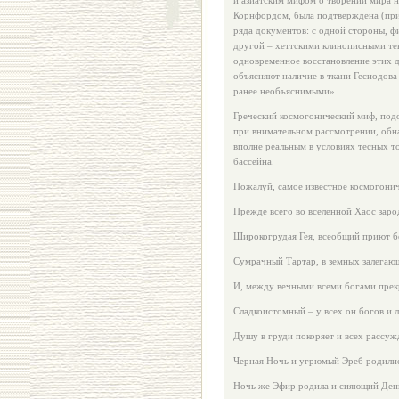
и азиатским мифом о творении мира н
Корнфордом, была подтверждена (пр
ряда документов: с одной стороны, фи
другой – хеттскими клинописными тек
одновременное восстановление этих 
объясняют наличие в ткани Гесиодова
ранее необъяснимыми».
Греческий космогонический миф, подоб
при внимательном рассмотрении, обн
вполне реальным в условиях тесных 
бассейна.
Пожалуй, самое известное космогонич
Прежде всего во вселенной Хаос заро
Широкогрудая Гея, всеобщий приют б
Сумрачный Тартар, в земных залегаю
И, между вечными всеми богами прек
Сладкоистомный – у всех он богов и
Душу в груди покоряет и всех рассуж
Черная Ночь и угрюмый Эреб родилис
Ночь же Эфир родила и сияющий День