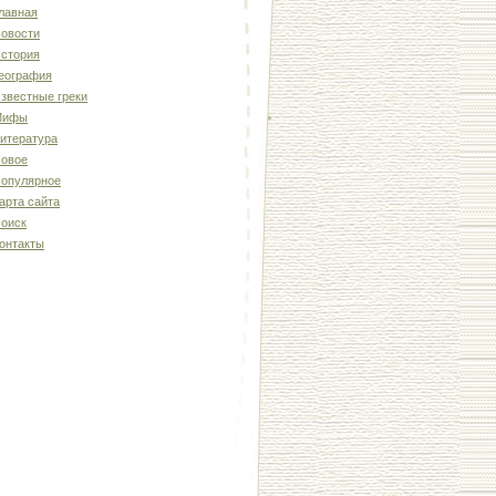
лавная
овости
стория
еография
звестные греки
Мифы
итература
овое
опулярное
арта сайта
оиск
онтакты