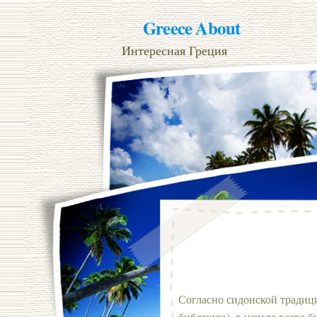
Greece About
Интересная Греция
Согласно сидонской традиц
библскую), в начале всего б