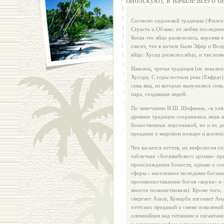
Согласно сидонской традиции (Филон 
Страсть и Облако; от любви последних
Когда это яйцо раскололось, верхняя 
гласит, что в начале были Эфир и Во
яйцо: Хусор расколол яйцо, и так появ
Наконец, третья традиция (не локализ
Хусора. С горы потекла река (Евфрат)
семь яиц, из которых вылупились сем
пара, создавшая людей.
По замечанию И.Ш. Шифмана, «в элли
древние традиции сохранялись лишь в
божественных персонажей, но и их де
предание о мировом пожаре и вселенс
Что касается хеттов, их мифология с
табличках «богазкейского архива» пр
происхождения божеств, однако о сот
сферы – населенное молодыми богами
противопоставление богов «верха» и 
многое позаимствовала). Кроме того,
свергает Алалу, Кумарби изгоняет Ану
хеттских преданий о смене поколений
олимпийцев над титанами и гигантами