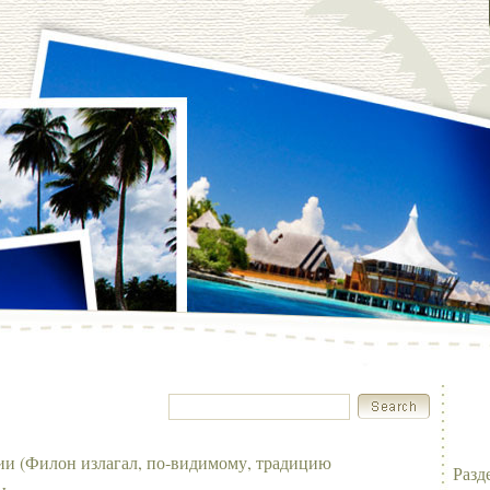
ии (Филон излагал, по‑видимому, традицию
Разд
ы