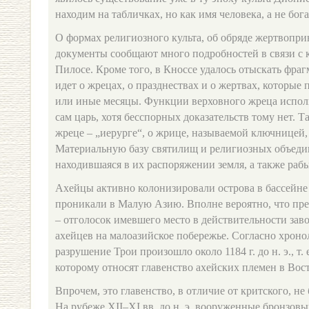
находим на табличках, но как имя человека, а не бога
О формах религиозного культа, об обряде жертвопр
документы сообщают много подробностей в связи с 
Пилосе. Кроме того, в Кноссе удалось отыскать фраг
идет о жрецах, о празднествах и о жертвах, которые 
или иные месяцы. Функции верховного жреца исполн
сам царь, хотя бесспорных доказательств тому нет. Т
жреце – „иерурге“, о жрице, называемой ключницей,
Материальную базу святилищ и религиозных объеди
находившаяся в их распоряжении земля, а также раб
Ахейцы активно колонизировали острова в бассейне
проникали в Малую Азию. Вполне вероятно, что пре
– отголосок имевшего место в действительности зав
ахейцев на малоазийское побережье. Согласно хроно
разрушение Трои произошло около 1184 г. до н. э., т. 
которому относят главенство ахейских племен в Во
Впрочем, это главенство, в отличие от критского, н
На рубеже XII–XI вв. до н. э. вооруженные бронзов