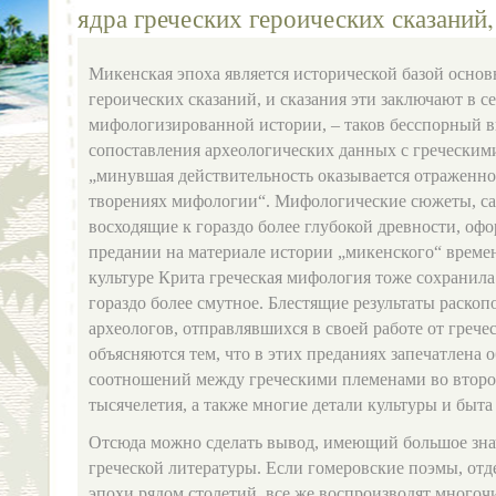
ядра греческих героических сказаний,
Микенская эпоха является исторической базой основ
героических сказаний, и сказания эти заключают в с
мифологизированной истории, – таков бесспорный 
сопоставления археологических данных с греческими
„минувшая действительность оказывается отраженно
творениях мифологии“. Мифологические сюжеты, сам
восходящие к гораздо более глубокой древности, оф
предании на материале истории „микенского“ времен
культуре Крита греческая мифология тоже сохранил
гораздо более смутное. Блестящие результаты раско
археологов, отправлявшихся в своей работе от грече
объясняются тем, что в этих преданиях запечатлена 
соотношений между греческими племенами во второ
тысячелетия, а также многие детали культуры и быта
Отсюда можно сделать вывод, имеющий большое зна
греческой литературы. Если гомеровские поэмы, от
эпохи рядом столетий, все же воспроизводят многоч