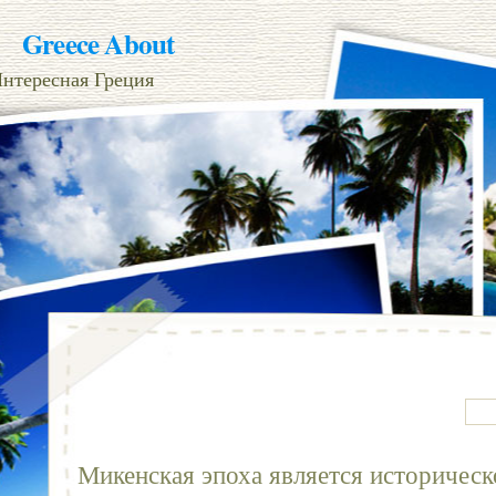
Greece About
нтересная Греция
Микенская эпоха является историческ