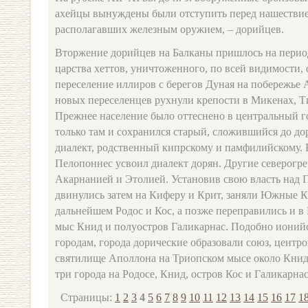
ахейцы вынуждены были отступить перед нашествие
располагавших железным оружием, – дорийцев.
Вторжение дорийцев на Балканы пришлось на перио
царства хеттов, уничтоженного, по всей видимости,
переселение иллиров с берегов Дуная на побережье
новых переселенцев рухнули крепости в Микенах, 
Прежнее население было оттеснено в центральный 
только там и сохранился старый, сложившийся до до
диалект, родственный кипрскому и памфилийскому. 
Пелопоннес усвоил диалект дорян. Другие северогр
Акарнанией и Этолией. Установив свою власть над 
двинулись затем на Киферу и Крит, заняли Южные К
дальнейшем Родос и Кос, а позже переправились и 
мыс Книд и полуостров Галикарнас. Подобно ионий
городам, города дорические образовали союз, центро
святилище Аполлона на Триопском мысе около Книд
три города на Родосе, Книд, остров Кос и Галикарнас
Страницы:
1
2
3
4
5
6
7
8
9
10
11
12
13
14
15
16
17
1