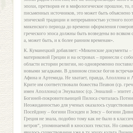
эпохи, претворив ее в мифологическое прошлое, то, 
письменных источников, это может быть объяснено 
эпической традиции и непрерывностью устного поэт
микенского периода до времени оформления гомеро
греческого эпоса должны быть возведены во всяком 
а, может быть, и к более ранним временам».
К. Куманецкий добавляет: «Микенские документы – 
материковой Греции и на островах – принесли с соб
области истории религии, но одновременно постави
новыми загадками. В длинном списке богов встречаю
Афина и Артемида. Не хватает, правда, Аполлона и А
Крите им соответствовали божества Пеавон (ср. греч
имен Аполлона) и Энувалиос (ср. Эниалий – эпитет 
Богиней‑покровительницей Пилоса считалась Потни
Неожиданностью для ученых оказалось существовани
Посейдону – богини Посидеи и Зевсу – богини Диви
Греция не знала, подобно тому как не было в класс
ветров“, упоминаемой в кносских текстах. Но самы
явилось существование уже в ту эпоху культа Дионис