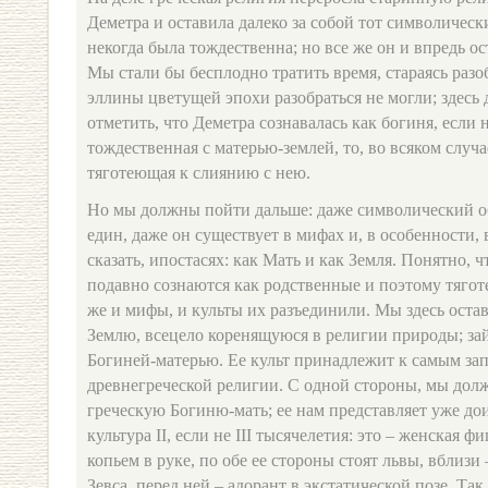
Деметра и оставила далеко за собой тот символическ
некогда была тождественна; но все же он и впредь о
Мы стали бы бесплодно тратить время, стараясь разоб
эллины цветущей эпохи разобраться не могли; здесь 
отметить, что Деметра сознавалась как богиня, если 
тождественная с матерью‑землей, то, во всяком случа
тяготеющая к слиянию с нею.
Но мы должны пойти дальше: даже символический о
един, даже он существует в мифах и, в особенности, в
сказать, ипостасях: как Мать и как Земля. Понятно, ч
подавно сознаются как родственные и поэтому тягот
же и мифы, и культы их разъединили. Мы здесь остав
Землю, всецело коренящуюся в религии природы; за
Богиней‑матерью. Ее культ принадлежит к самым з
древнегреческой религии. С одной стороны, мы дол
греческую Богиню‑мать; ее нам представляет уже до
культура II, если не III тысячелетия: это – женская 
копьем в руке, по обе ее стороны стоят львы, вблизи
Зевса, перед ней – адорант в экстатической позе. Так