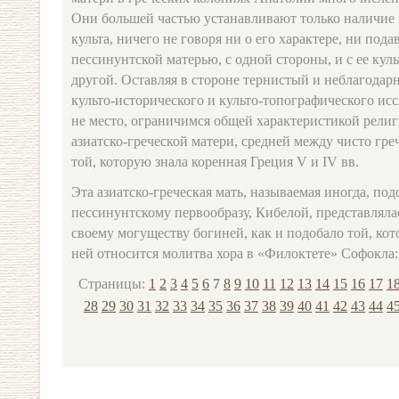
Они большей частью устанавливают только наличие
культа, ничего не говоря ни о его характере, ни под
пессинунтской матерью, с одной стороны, и с ее кул
другой. Оставляя в стороне тернистый и неблагодар
культо‑исторического и культо‑топографического исс
не место, ограничимся общей характеристикой религ
азиатско‑греческой матери, средней между чисто греч
той, которую знала коренная Греция V и IV вв.
Эта азиатско‑греческая мать, называемая иногда, по
пессинунтскому первообразу, Кибелой, представляла
своему могуществу богиней, как и подобало той, кото
ней относится молитва хора в «Филоктете» Софокла:
Страницы:
1
2
3
4
5
6
7
8
9
10
11
12
13
14
15
16
17
1
28
29
30
31
32
33
34
35
36
37
38
39
40
41
42
43
44
4