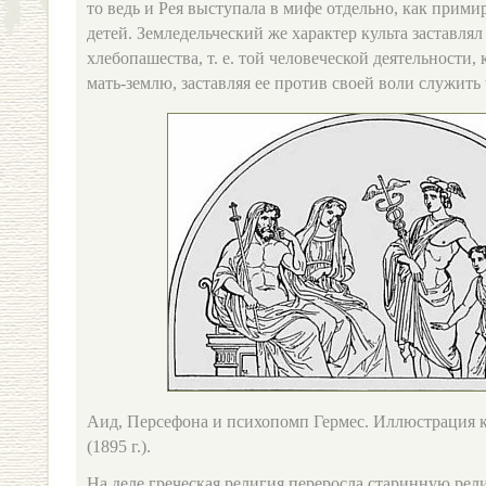
то ведь и Рея выступала в мифе отдельно, как прими
детей. Земледельческий же характер культа заставля
хлебопашества, т. е. той человеческой деятельности,
мать‑землю, заставляя ее против своей воли служить
Аид, Персефона и психопомп Гермес. Иллюстрация 
(1895 г.).
На деле греческая религия переросла старинную ре