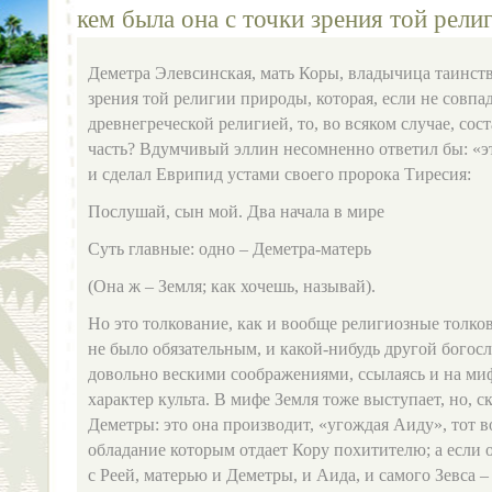
кем была она с точки зрения той рели
Деметра Элевсинская, мать Коры, владычица таинств
зрения той религии природы, которая, если не совпа
древнегреческой религией, то, во всяком случае, сос
часть? Вдумчивый эллин несомненно ответил бы: «это
и сделал Еврипид устами своего пророка Тиресия:
Послушай, сын мой. Два начала в мире
Суть главные: одно – Деметра‑матерь
(Она ж – Земля; как хочешь, называй).
Но это толкование, как и вообще религиозные толко
не было обязательным, и какой‑нибудь другой богосл
довольно вескими соображениями, ссылаясь и на миф
характер культа. В мифе Земля тоже выступает, но, с
Деметры: это она производит, «угождая Аиду», тот 
обладание которым отдает Кору похитителю; а если 
с Реей, матерью и Деметры, и Аида, и самого Зевса –