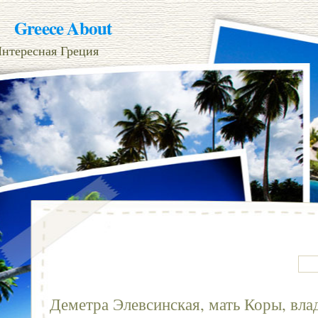
Greece About
нтересная Греция
Деметра Элевсинская, мать Коры, вла