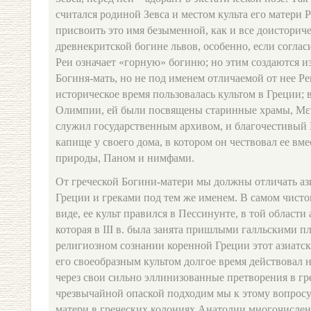
считался родиной Зевса и местом культа его матери Р
присвоить это имя безыменной, как и все доисторич
древнекритской богине львов, особенно, если согласи
Реи означает «горную» богиню; но этим создаются и
Богиня‑мать, но не под именем отличаемой от нее Ре
историческое время пользовалась культом в Греции; 
Олимпии, ей были посвящены старинные храмы, Μετ
служил государственным архивом, и благочестивый
капище у своего дома, в котором он чествовал ее вм
природы, Паном и нимфами.
От греческой Богини‑матери мы должны отличать аз
Греции и греками под тем же именем. В самом чисто
виде, ее культ правился в Пессинунте, в той област
которая в III в. была занята пришлыми галльскими п
религиозном сознании коренной Греции этот азиатс
его своеобразным культом долгое время действовал н
через свои сильно эллинизованные претворения в гр
чрезвычайной опаской подходим мы к этому вопросу:
матери в греческих колониях Анатолии многочислен