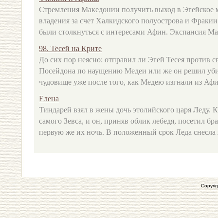
Стремления Македонии получить выход в Эгейское 
владения за счет Халкидского полуострова и Фраки
были столкнуться с интересами Афин. Экспансия Мак
98. Тесей на Крите
До сих пор неясно: отправил ли Эгей Тесея против с
Посейдона по наущению Медеи или же он решил уб
чудовище уже после того, как Медею изгнали из Афин,
Елена
Тиндарей взял в жены дочь этолийского царя Леду. К
самого Зевса, и он, приняв облик лебедя, посетил бр
первую же их ночь. В положенный срок Леда снесла я
Copyrig