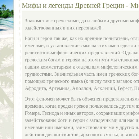
Мифы и легенды Древней Греции - М
Знакомство с греческими, да и любыми другими миф
задействованных в них персонажей.
Боги и герои так же, как их древние почитатели, отл
именами, и установление смысла этих имен едва ли 
религиозно-мифологических представлений. Однако
греческим богам и героям на этом пути мы сталкивае
нашим комментариям к отдельным мифологическим 
трудностями. Значительная часть имен греческих бог
помощью греческого языка (к числу таких загадок отн
Афродита, Артемида, Аполлон, Асклепий, Гефест, Пер
Этот феномен может быть объяснен представлениям
времени, когда предки греков пользовались другим 
Гомера, Гесиода и иных авторов, сохранивших мифо
задействованы боги и герои с загадочными для нас и
именами или именами, заимствованными у других на
действия для лингвистов, археологов языка, для кот