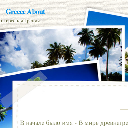
Greece About
нтересная Греция
В начале было имя - В мире древнегр