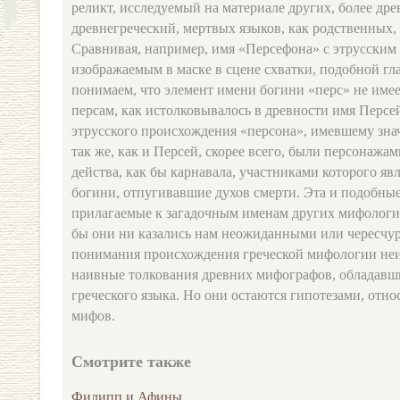
реликт, исследуемый на материале других, более дре
древнегреческий, мертвых языков, как родственных, 
Сравнивая, например, имя «Персефона» с этрусским 
изображаемым в маске в сцене схватки, подобной гл
понимаем, что элемент имени богини «перс» не име
персам, как истолковывалось в древности имя Персей
этрусского происхождения «персона», имевшему зна
так же, как и Персей, скорее всего, были персонажа
действа, как бы карнавала, участниками которого яв
богини, отпугивавшие духов смерти. Эта и подобные
прилагаемые к загадочным именам других мифологи
бы они ни казались нам неожиданными или чересчур
понимания происхождения греческой мифологии неи
наивные толкования древних мифографов, обладавш
греческого языка. Но они остаются гипотезами, отн
мифов.
Смотрите также
Филипп и Афины