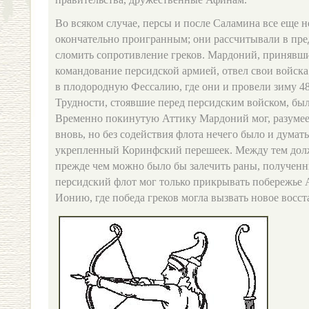
Во всяком случае, персы и после Саламина все еще н
окончательно проигранным; они рассчитывали в пре
сломить сопротивление греков. Мардоний, принявши
командование персидской армией, отвел свои войск
в плодородную Фессалию, где они и провели зиму 480
Трудности, стоявшие перед персидским войском, был
Временно покинутую Аттику Мардоний мог, разумеет
вновь, но без содействия флота нечего было и думать
укрепленный Коринфский перешеек. Между тем дол
прежде чем можно было бы залечить раны, полученн
персидский флот мог только прикрывать побережье 
Ионию, где победа греков могла вызвать новое восст