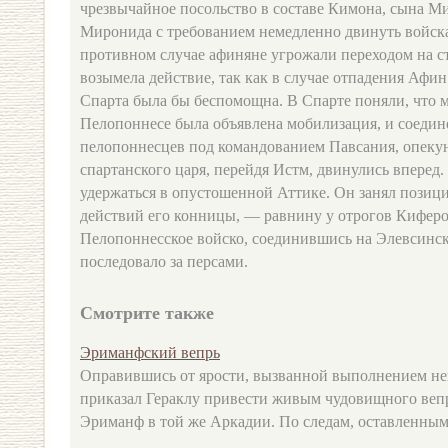
чрезвычайное посольство в составе Кимона, сына М
Миронида с требованием немедленно двинуть войска
противном случае афиняне угрожали переходом на ст
возымела действие, так как в случае отпадения Афин
Спарта была бы беспомощна. В Спарте поняли, что м
Пелопоннесе была объявлена мобилизация, и соеди
пелопоннесцев под командованием Павсания, опеку
спартанского царя, перейдя Истм, двинулись вперед
удержаться в опустошенной Аттике. Он занял позиц
действий его конницы, — равнину у отрогов Киферон
Пелопоннесское войско, соединившись на Элевсинск
последовало за персами.
Смотрите также
Эриманфский вепрь
Оправившись от ярости, вызванной выполнением н
приказал Гераклу привести живым чудовищного вепр
Эриманф в той же Аркадии. По следам, оставленным н