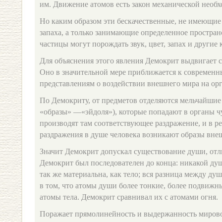
им. Движение атомов есть закон механической необх
Но каким образом эти бескачественные, не имеющие 
запаха, а только занимающие определенное простра
частицы могут порождать звук, цвет, запах и другие 
Для объяснения этого явления Демокрит выдвигает с
Оно в значительной мере приближается к современ
представлениям о воздействии внешнего мира на орг
По Демокриту, от предметов отделяются мельчайшие
«образы» —«эйдоля»), которые попадают в органы чу
производят там соответствующее раздражение, и в ре
раздражения в душе человека возникают образы вне
Значит Демокрит допускал существование души, отл
Демокрит был последователен до конца: никакой ду
так же материальна, как тело; вся разница между душ
в том, что атомы души более тонкие, более подвижны
атомы тела. Демокрит сравнивал их с атомами огня.
Поражает прямолинейность и выдержанность мирово