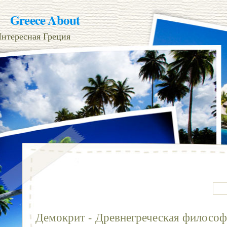
Greece About
нтересная Греция
Демокрит - Древнегреческая философ