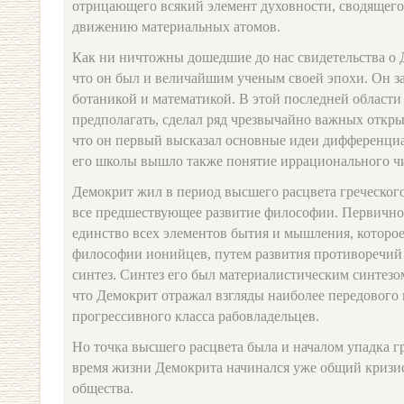
отрицающего всякий элемент духовности, сводящего 
движению материальных атомов.
Как ни ничтожны дошедшие до нас свидетельства о 
что он был и величайшим ученым своей эпохи. Он з
ботаникой и математикой. В этой последней области
предполагать, сделал ряд чрезвычайно важных откр
что он первый высказал основные идеи дифференциа
его школы вышло также понятие иррационального ч
Демокрит жил в период высшего расцвета греческог
все предшествующее развитие философии. Первично
единство всех элементов бытия и мышления, которое
философии ионийцев, путем развития противоречий
синтез. Синтез его был материалистическим синтезом
что Демокрит отражал взгляды наиболее передового 
прогрессивного класса рабовладельцев.
Но точка высшего расцвета была и началом упадка г
время жизни Демокрита начинался уже общий кризис
общества.