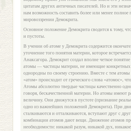
цитатам других античных писателей. Но и эти незн
нам возможность составить более или менее полное 
мировоззрении Демокрита.
Основное положение Демокрита сводится к тому, что
и пустоты.
В учении об атоме у Демокрита содержится окончат
уточнение того понятия материи, которое встречаетс
Анаксагора. Демокрит создал вполне четкое понятие
атомы — частицы материи, не имеющие конкретных 
однородны по своему строению. Вместе с тем атомы
«атом» происходит от греческого слова «атомос», ч
Атомы абсолютно твердые частицы качественно одно
говоря, бескачественной материи. Но атомы имеют 
величину. Они движутся в пустоте (признание реаль
одно из важнейших положений Демокрита). При дв
сталкиваются и отталкиваются, вступают друг с друг
комбинации атомов дают вещи. Движение атомов про
необходимости: никакой разум, никакой дух, никакое