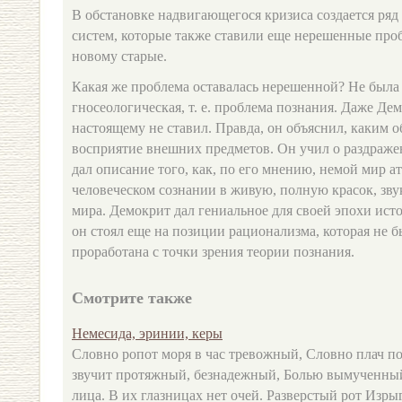
В обстановке надвигающегося кризиса создается ря
систем, которые также ставили еще нерешенные про
новому старые.
Какая же проблема оставалась нерешенной? Не была
гносеологическая, т. е. проблема познания. Даже Де
настоящему не ставил. Правда, он объяснил, каким 
восприятие внешних предметов. Он учил о раздраже
дал описание того, как, по его мнению, немой мир 
человеческом сознании в живую, полную красок, зв
мира. Демокрит дал гениальное для своей эпохи ист
он стоял еще на позиции рационализма, которая не 
проработана с точки зрения теории познания.
Смотрите также
Немесида, эринии, керы
Словно ропот моря в час тревожный, Словно плач пот
звучит протяжный, безнадежный, Болью вымученный
лица. В их глазницах нет очей. Разверстый рот Изрыга