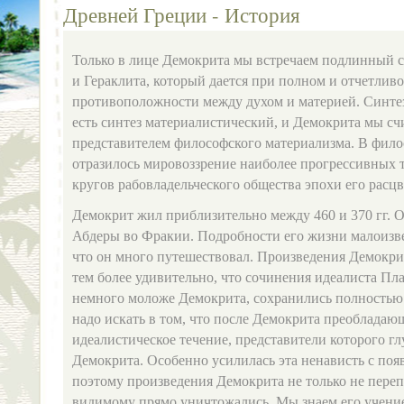
Древней Греции - История
Только в лице Демокрита мы встречаем подлинный 
и Гераклита, который дается при полном и отчетлив
противоположности между духом и материей. Синте
есть синтез материалистический, и Демокрита мы с
представителем философского материализма. В фил
отразилось мировоззрение наиболее прогрессивных
кругов рабовладельческого общества эпохи его расцв
Демокрит жил приблизительно между 460 и 370 гг. О
Абдеры во Фракии. Подробности его жизни малоизве
что он много путешествовал. Произведения Демокрит
тем более удивительно, что сочинения идеалиста Пл
немного моложе Демокрита, сохранились полностью.
надо искать в том, что после Демокрита преобладаю
идеалистическое течение, представители которого г
Демокрита. Особенно усилилась эта ненависть с поя
поэтому произведения Демокрита не только не переп
видимому прямо уничтожались. Мы знаем его учение