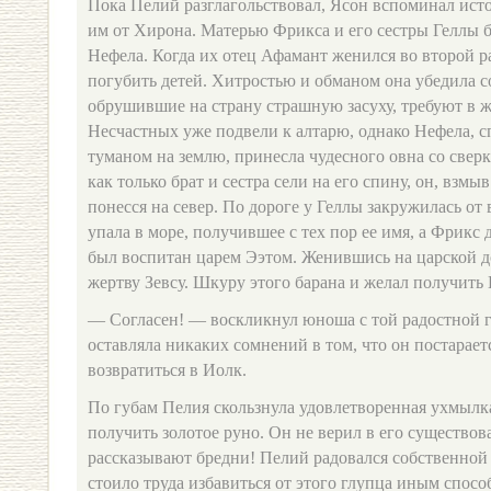
Пока Пелий разглагольствовал, Ясон вспоминал ис
им от Хирона. Матерью Фрикса и его сестры Геллы 
Нефела. Когда их отец Афамант женился во второй р
погубить детей. Хитростью и обманом она убедила с
обрушившие на страну страшную засуху, требуют в ж
Несчастных уже подвели к алтарю, однако Нефела, 
туманом на землю, принесла чудесного овна со све
как только брат и сестра сели на его спину, он, взмы
понесся на север. По дороге у Геллы закружилась от 
упала в море, получившее с тех пор ее имя, а Фрикс 
был воспитан царем Ээтом. Женившись на царской до
жертву Зевсу. Шкуру этого барана и желал получить
— Согласен! — воскликнул юноша с той радостной г
оставляла никаких сомнений в том, что он постарает
возвратиться в Иолк.
По губам Пелия скользнула удовлетворенная ухмылка
получить золотое руно. Он не верил в его существов
рассказывают бредни! Пелий радовался собственной
стоило труда избавиться от этого глупца иным спос