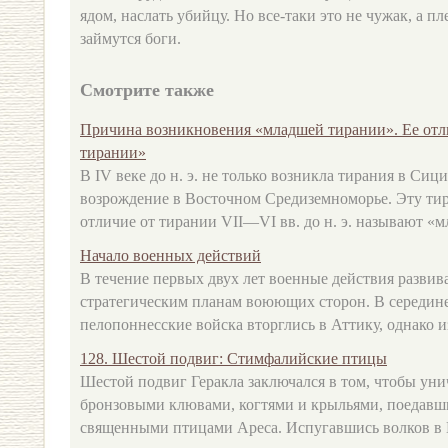
ядом, наслать убийцу. Но все-таки это не чужак, а п
займутся боги.
Смотрите также
Причина возникновения «младшей тирании». Ее отл
тирании»
В IV веке до н. э. не только возникла тирания в Сиц
возрождение в Восточном Средиземноморье. Эту тира
отличие от тирании VII—VI вв. до н. э. называют «мл 
Начало военных действий
В течение первых двух лет военные действия развив
стратегическим планам воюющих сторон. В середине и
пелопоннесские войска вторглись в Аттику, однако из
128. Шестой подвиг: Стимфалийские птицы
Шестой подвиг Геракла заключался в том, чтобы уни
бронзовыми клювами, когтями и крыльями, поедавш
священными птицами Ареса. Испугавшись волков в Во