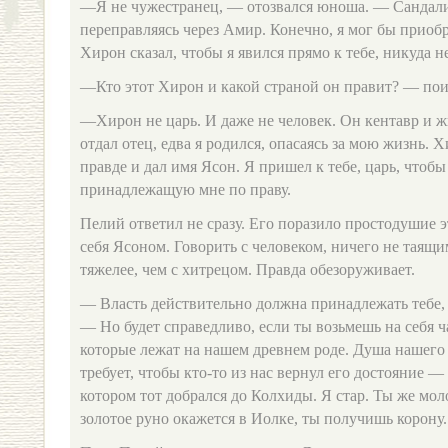
—Я не чужестранец, — отозвался юноша. — Сандали
переправляясь через Амир. Конечно, я мог бы приоб
Хирон сказал, чтобы я явился прямо к тебе, никуда не
—Кто этот Хирон и какой страной он правит? — пои
—Хирон не царь. И даже не человек. Он кентавр и ж
отдал отец, едва я родился, опасаясь за мою жизнь. 
правде и дал имя Ясон. Я пришел к тебе, царь, чтобы
принадлежащую мне по праву.
Пелий ответил не сразу. Его поразило простодушие 
себя Ясоном. Говорить с человеком, ничего не таящи
тяжелее, чем с хитрецом. Правда обезоруживает.
— Власть действительно должна принадлежать тебе, 
— Но будет справедливо, если ты возьмешь на себя ч
которые лежат на нашем древнем роде. Душа нашего
требует, чтобы кто-то из нас вернул его достояние —
котором тот добрался до Колхиды. Я стар. Ты же мол
золотое руно окажется в Иолке, ты получишь корону.