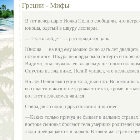
Греции - Мифы
В тот вечер царю Иолка Пелию сообщили, что встреч
юноша, одетый в шкуру леопарда.
— Пусть войдет! — распорядился царь.
Юноша — на вид ему можно было дать лет двадцать
поклонился. Шкура леопарда была потерта и порвана
Видимо, она служила ее владельцу не только плащом
Опустив взгляд ниже, Пелий увидел, что незнакомец 
На лбу Пелия выступил холодный пот. Вспомнилось 
его власти и жизни не угрожает никто, кроме незнак
вот этот незнакомец явился!
Совладав с собой, царь спокойно произнес:
—Каких только причуд не бывает в дальних странах! 
востоке сыновья бросают тела умерших родителей на 
люди превращаются в волков. В какой же стране обу