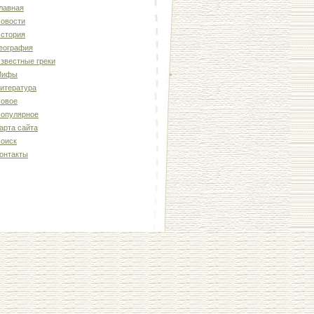
лавная
овости
стория
еография
звестные греки
Мифы
итература
овое
опулярное
арта сайта
оиск
онтакты