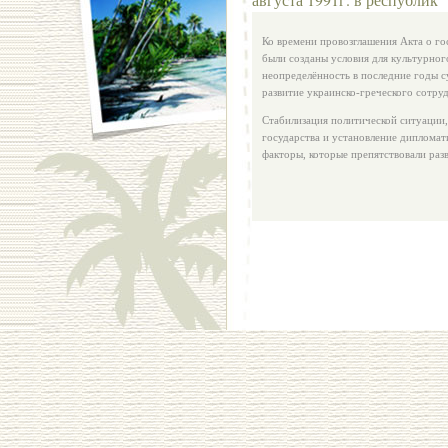
Ко времени провозглашения Акта о го
были созданы условия для культурног
неопределённость в последние годы с
развитие украинско-греческого сотру
Стабилизация политической ситуации,
государства и установление диплома
факторы, которые препятствовали р