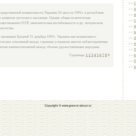
Г
Н
сударственной независимости Украины 24 августа 1991г. в республике
И
о развития греческого населения. Однако общая политическая
Г
уществования СССР, экономическая нестабильность и др. затормозили
И
дничества.
 признание Грецией 31 декабря 1991г. Украины как независимого
Л
тических отношений между странами устранили многие неблагоприятные
Н
азвитию взаимоотношений между обоими дружественными народами.
П
Страницы:
1
2
3
4
5
6
7
8
9
К
П
К
Copyright © www.greece-about.ru