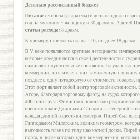
Детально рассчитанный бюджет
Питание:
3 обола (/2 драхмы) в день на одного взро
год на мужчину + женщину и 30 драхм на 3 детей
Пл
статьи расхода:
8 драхм.
К примеру, стоимость плаща =16, позднее 18 драхм
В V веке появляются крупные негоцианты (
эмпорос
которые объединяются в своей деятельности с судов
наживают внушительные состояния. Государство пре
коммерции, но взимает с них таможенную пошлину в
позднее в одну пятидесятую от стоимости товаров, 
Этот порт являет собой центр торговой активности, 
Агоре, благодаря торговому флоту, на судах которог
400 тонн груза. Фемистокл полностью реорганизова
военном плане Длинными Стенами — северной стен
каждая длиной в шесть километров. Пирей был выстр
Гипподамом Милетским, великим геометром, котор
выгодность плана по типу шахматной доски. Пирей в
порта, в числе которых один коммерческий, который