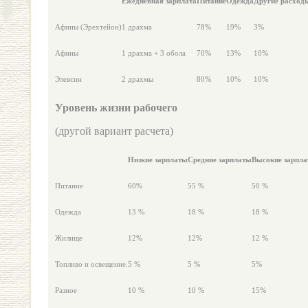
Ежедневная зарплата
Питание
Одежда
Другие расход
Афины (Эрехтейон)
1 драхма
78%
19%
3%
Афины
1 драхма + 3 обола
70%
13%
10%
Элевсин
2 драхмы
80%
10%
10%
Уровень жизни рабочего
(другой вариант расчета)
Низкие зарплаты
Средние зарплаты
Высокие зарпл
Питание
60%
55 %
50 %
Одежда
13 %
18 %
18 %
Жилище
12%
12%
12 %
Топливо и освещение.
5 %
5 %
5%
Разное
10 %
10 %
15%