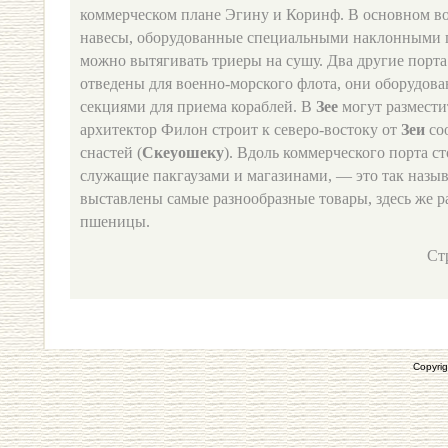
коммерческом плане Эгину и Коринф. В основном во
навесы, оборудованные специальными наклонными п
можно вытягивать триеры на сушу. Два другие порта
отведены для военно-морского флота, они оборудо
секциями для приема кораблей. В
Зее
могут разместит
архитектор Филон строит к северо-востоку от
Зеи
со
снастей (
Скеуошеку
). Вдоль коммерческого порта с
служащие пакгаузами и магазинами, — это так назы
выставлены самые разнообразные товары, здесь же 
пшеницы.
Ст
Copyrig