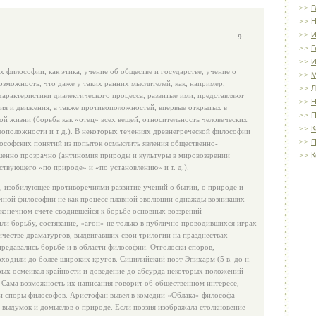
Г
Н
И
9
Г
И
ях философии, как этика, учение об обществе и государстве, учение о
озможность, что даже у таких ранних мыслителей, как, например,
Л
характеристики диалектического процесса, развитые ими, представляют
Н
ия и движения, а также противоположностей, впервые открытых в
П
ой жизни (борьба как «отец» всех вещей, относительность человеческих
К
воположности и т д.). В некоторых течениях древнегреческой философии
П
софских понятий из попыток осмыслить явления общественно-
шенно прозрачно (антиномия природы и культуры в мировоззрении
К
твующего «по природе» и «по установлению» и т. д.).
, изобилующее противоречиями развитие учений о бытии, о природе и
тичной философии не как процесс плавной эволюции однажды возникших
 в конечном счете сводившейся к борьбе основных воззрений —
или борьбу, состязание, «агон» не только в публично проводившихся играх
ичестве драматургов, выдвигавших свои трилогии на празднествах
редавались борьбе и в области философии. Отголоски споров,
одили до более широких кругов. Сицилийский поэт Эпихарм (5 в. до н.
торых осмеивал крайности и доведение до абсурда некоторых положений
 Сама возможность их написания говорит об общественном интересе,
ки споры философов. Аристофан вывел в комедии «Облака» философа
х выдумок и домыслов о природе. Если поэзия изображала столкновение