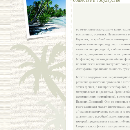
го отчетливее выступает е таких част
воспитании, эстетика. Не исключена в
Гераклит, по крайней мере некоторые 
перенесение на природу черт изменен
явлениях не природной, а общественн
оценок, раздвоение единого на проти
(софисты) происхождение общих фило
политической жизни выступает совер
Антифонта, противоположность сущес
Богатое содержанием, неравномерное
развитие диалектики протекали в ан
точек зрения, а как процесс борьбы,
материализма и идеализма. Греки люб
(олимпийских, истмийских), в соперн
Великих Дионисий. Они со страстью п
разгоравшихся между философами, дох
э.) написал комические сценки, в ко
диалектики о всеобщей изменчивости.
который представляли в глазах публи
Сократа как софиста и автора нелепы