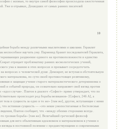
ософии с жизнью, то внутри самой философии происходила ожесточенная
ий. Уже в отрывках, Дошедших от самых ранних писателей
10
дейная борьба между различными мыслителями и школами. Гераклит
к неспособное научить уму. Парменид бранит последователей Гераклита,
черкивающих раздвоение единого на противоположности и единство
Сократ отрицает проблематику ранних космологических учений,
ского ума к знанию в этих вопросах и призывает сосредоточить
 на вопросах о человеческой душе. Демокрит, не вступая в обстоятельную
ского материализма, по сути своей противостоящее релятивизму,
азвивая и защищая учение старого материалистического детерминизма о
ний и событий природы, он сознательно направляет свой взгляд против
 «идол случая». Платон в диалоге «Софист» прямо утверждает, что по
ствительно происходит род борьбы великанов» [Софист, 246 А], а
т тела и сущность за одно и то же» [там же], другие, вступающие с ними
м, что истинная сущность — «это некие умопостигаемые и бестелесные
блюдения, Платон сообщает, что «между обеими сторонами всегда .
-то грозная борьба» [там же]. Величайший греческий философ
овным для него объективным идеализмом и материализмом в учении о
 и взгляды в постоянной полемике с предшествующими и современными