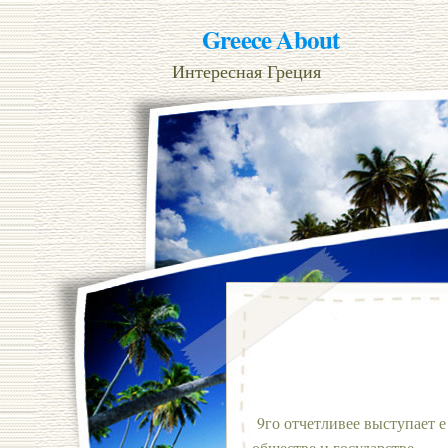
Greece About
Интересная Греция
9го отчетливее выступает е
обществе и государстве