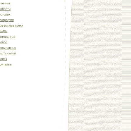
лавная
овости
стория
еография
звестные греки
Мифы
итература
овое
опулярное
арта сайта
оиск
онтакты