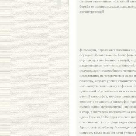
слишком отвлеченных положений фил
борьба ее принципиальных направлен
древнегреческой
философии, отражаются полемика и и
осуждает «многознание» Ксенофана ка
отрицающих неизменность вещей, под
раздвоившихся противоположностей. 
подчеркивает неспособность человече
исследование на человеческих делах и
полемику, создает учение атомистиче
нигилизму и скептицизму софистов. Р
причинной обусловленности всех явле
учений философов, которые измыслили
вопросу о сущности в философии «дей
именно одни (материалисты) «признаю
в спор, решительно настаивают на то
идеи» [там же]. Обобщая эти свои на
относительно этого происходит какая
Аристотель, колеблющийся между осн
природе, также излагает свои учения