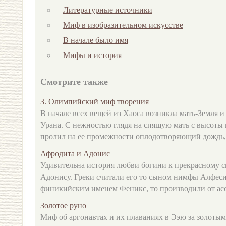
Литературные источники
Миф в изобразительном искусстве
В начале было имя
Мифы и история
Смотрите также
3. Олимпийский миф творения
В начале всех вещей из Хаоса возникла мать-Земля и
Урана. С нежностью глядя на спящую мать с высоты
пролил на ее промежности оплодотворяющий дождь, и
Афродита и Адонис
Удивительна история любви богини к прекрасному 
Адонису. Греки считали его то сыном нимфы Алфесиб
финикийским именем Феникс, то производили от асси
Золотое руно
Миф об аргонавтах и их плаваниях в Ээю за золоты