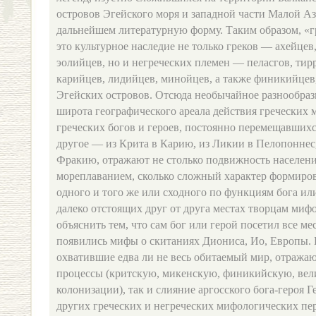
островов Эгейского моря и западной части Малой А
дальнейшем литературную форму. Таким образом, «
это культурное наследие не только греков — ахейцев
эолийцев, но и негреческих племен — пеласгов, тир
карийцев, лидийцев, минойцев, а также финикийцев
Эгейских островов. Отсюда необычайное разнообрази
широта географического ареала действия греческих 
греческих богов и героев, постоянно перемещавшихс
другое — из Крита в Карию, из Ликии в Пелопоннес
Фракию, отражают не столько подвижность населени
мореплаванием, сколько сложный характер формиро
одного и того же или сходного по функциям бога или
далеко отстоящих друг от друга местах творцам мифо
объяснить тем, что сам бог или герой посетил все ме
появились мифы о скитаниях Диониса, Ио, Европы. 
охватившие едва ли не весь обитаемый мир, отража
процессы (критскую, микенскую, финикийскую, ве
колонизации), так и слияние аргосского бога-героя 
других греческих и негреческих мифологических пе