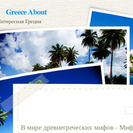
Greece About
нтересная Греция
В мире древнегреческих мифов - Миф