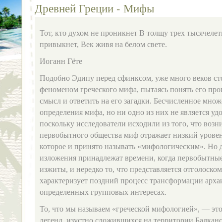
Древней Греции - Мифы
Тот, кто духом не проникнет В толщу трех тысячелети
привыкнет, Век живя на белом свете.
Иоганн Гёте
Подобно Эдипу перед сфинксом, уже много веков ст
феноменом греческого мифа, пытаясь понять его про
смысл и ответить на его загадки. Бесчисленное множ
определения мифа, но ни одно из них не является у
поскольку исследователи исходили из того, что воз
первобытного общества миф отражает низкий уровен
которое и принято называть «мифологическим». Но 
изложения принадлежат времени, когда первобытны
изжиты, и нередко то, что представляется отголоско
характеризует поздний процесс трансформации арха
определенных групповых интересах.
То, что мы называем «греческой мифологией», — эт
легенд, изустно сложившихся на территории Балканс