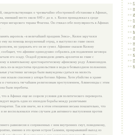
Г
Н
й, свидетельствующих о чрезвычайно обостренной обстановке в Афинах,
И
на, имевший место около 640 г. до н. э. Килон принадлежал к среде
Г
очери мегарского тирана Феагена. Он стяжал себе популярность в Афинах
И
.
занять акрополь «в величайший праздник Зевса», Килон заручился
Л
о ему на помощь вооруженный отряд, и выступил во главе своих
Н
крополем, но удержать его он не сумел. Афиняне оказали Килону
П
 сообщает, что афиняне единодушно собрались для подавления заговора
К
ачали его осаду. Осадой руководили девять архонтов во главе с
П
ому и влиятельному аристократическому афинскому роду Алкмеонидов.
К
ись из-за недостатка продовольствия и воды в безвыходном положении.
ьные участники заговора были вынуждены сдаться на милость
они искали спасения у алтаря богини Афины. Хотя убийство в храме
м и считалось тягчайшим религиозным преступлением, Алкмеониды с этим
лона были перебиты.
 что в Афинах еще не созрели условия для политического переворота.
следует видеть один из эпизодов борьбы между различными
ократии. Так или иначе, но в этом отношении весьма показательно, что
и не воспользовался этим случаем для активного выступления против
еннего равновесия и сопряженных с ним внутренних смут, повидимому,
роятно, именно в это время остров Саламин, прикрывавший выход из