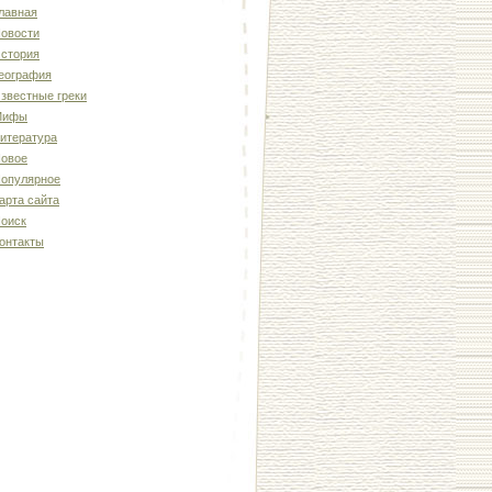
лавная
овости
стория
еография
звестные греки
Мифы
итература
овое
опулярное
арта сайта
оиск
онтакты