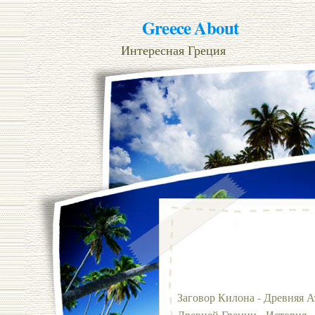
Greece About
Интересная Греция
Заговор Килона - Древняя Ат
Древней Греции - История