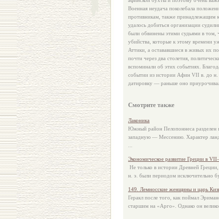
афинской бухты и поэтому очень важ
Военная неудача поколебала положен
противникам, также принадлежащим к 
удалось добиться организации судил
были обвинены этими судьями в том, 
убийства, которые к этому времени у
Аттики, а остававшиеся в живых их 
почти через два столетия, политичес
вспоминали об этих событиях. Благод
событии из истории Афин VII в. до н
датировку — раньше оно приурочивал
Смотрите также
Лаконика
Южный район Пелопоннеса разделен г
западную — Мессению. Характер лан
...
Экономическое развитие Греции в VII—
Не только в истории Древней Греции,
н. э. были периодом исключительно б
149. Лемносские женщины и царь Киз
Геракл после того, как поймал Эрима
старшим на «Арго». Однако он велико