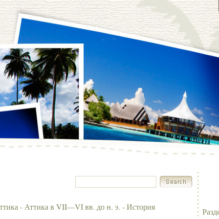
тика - Аттика в VII—VI вв. до н. э. - История
Разд