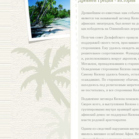
Древнейшим из известных нам событи
является так называемый заговор Кило
афинских эвпатридов, был женат на д
как победитель на Олимпийских играх
Получив совет Дельфийского оракула 
поддержкой своего тестя, приславшег
сторонников. Ему удалось овладеть а
решительное сопротивление. Фукидид
и, расположившись вокруг акрополя, н
Мегаклом, принадлежавшим к старинн
Осажденные сторонники Килона оказал
Самому Килону удалось бежать, остал
осаждавших. По старинному обычаю, 
находилось под религиозным запрето
не посчитались, и все сторонники Ки
Подавление заговора Килона показало,
Скорее всего, в выступлении Килона 
группировками внутри правящей арист
афинский демос не поддержал Килона 
власти родовой аристократии.
Одним из следствий нарушения внутр
явилось внешнее ослабление Афин. Ве