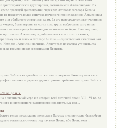
ный для афинян, был отвоеван у них мегарским тираном Феагеном.
ие аристократической группировки, возглавляемой Алкмеонидами. Их
среде правящей аристократии, через ряд лет после заговора Килона
ища из трехсот граждан аристократического происхождения. Алкмеониды
что они убийством осквернили храм. За это непосредственные участники
же умерли, были вырыты из могил и их трупы выброшены за границы
потомки — члены рода Алкмеонидов — изгнаны из Афин. Впоследствии,
кие противники Алкмеонидов, добивавшиеся нового их изгнания,
аря этому мы и знаем о заговоре Килона — единственном известном нам
. э. Находка «Афинской политии» Аристотеля позволила уточнить его
ось ко времени после кодификации Драконта.
орами Тайгета на две области: юго-восточную — Лаконику — и юго-
дшафта Лаконики определен двумя горными хребтами — горами Тайгета
VI вв. до н. э.
 но в значительной мере и в истории всей античной эпохи VII—VI вв. до
урного и интенсивного развития производительных сил ...
ика
нфского вепря, неожиданно появился в Пагасах и единогласно был избран
душно согласился служить под началом Ясона, ибо Ясон, хотя ...