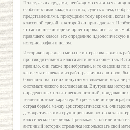
Пользуясь их трудами, необходимо считаться с инд
особенностями каждого из них, судить о нем, сообраз
представлениями, присущими тому времени, когда ис
классовой средой, к которой он принадлежал. Необх
что античные историки ориентировались главным об
правящего класса; это определило идеологическую 
историографии в целом.
Историков древнего мира не интересовала жизнь ра
производительного класса античного общества. Исто
правило, они также пренебрегали, и те сведения по 
какие мы извлекаем из работ различных авторов, бы
большинства из них попутными замечаниями, а не р
систематического исследования. Внутренняя история
определенных политических позиций, придававших
тенденциозный характер. В греческой историографи
острая борьба между аристократическими, олигархи
демократическими группировками, которая характер
классического периода. Примыкая к той или иной и
античный историк стремился использовать свой мат