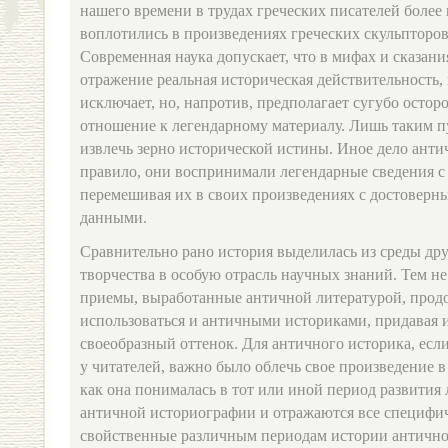
нашего времени в трудах греческих писателей более
воплотились в произведениях греческих скульпторов
Современная наука допускает, что в мифах и сказани
отражение реальная историческая действительность, 
исключает, но, напротив, предполагает сугубо остор
отношение к легендарному материалу. Лишь таким п
извлечь зерно исторической истины. Иное дело анти
правило, они воспринимали легендарные сведения с
перемешивая их в своих произведениях с достовер
данными.
Сравнительно рано история выделилась из среды др
творчества в особую отрасль научных знаний. Тем н
приемы, выработанные античной литературой, про
использоваться и античными историками, придавая 
своеобразный оттенок. Для античного историка, если
у читателей, важно было облечь свое произведение 
как она понималась в тот или иной период развития
античной историографии и отражаются все специфич
свойственные различным периодам истории антично