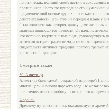
политических позиций своей партии и сокрушения 
противников. Часто это приводило его к умалчиван
преувеличенной оценке других — к искажению ист
действительности. При этом на переднем плане у ан
была политическая история, движущими же силами эт
являлись выдающиеся личности. От идеалистическог
что историю творят сильные люди, руководствуясь 
античная историография никогда не могла отрешитьс
свидетельств античной традиции поэтому требует их
критической проверки.
Смотрите также
69. Алкестида
Алкестида была самой прекрасной из дочерей Пелия,
многие цари и юноши царского рода. Не желая ослаб
положение, отказав любому из них, и в то же время зна
Фороней
Древнему путешественнику, оказавшемуся в храме А