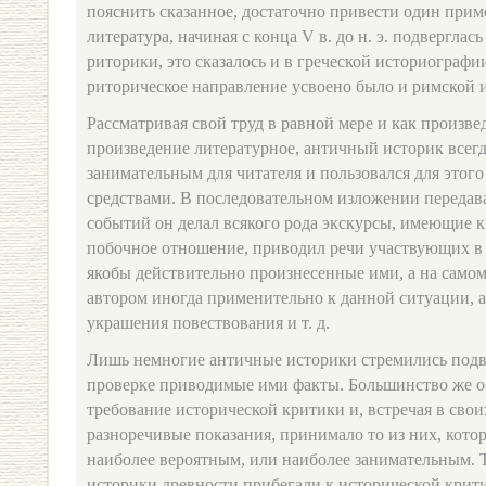
пояснить сказанное, достаточно привести один приме
литература, начиная с конца V в. до н. э. подвергла
риторики, это сказалось и в греческой историографи
риторическое направление усвоено было и римской 
Рассматривая свой труд в равной мере и как произве
произведение литературное, античный историк всегд
занимательным для читателя и пользовался для этог
средствами. В последовательном изложении переда
событий он делал всякого рода экскурсы, имеющие 
побочное отношение, приводил речи участвующих в
якобы действительно произнесенные ими, а на само
автором иногда применительно к данной ситуации, а
украшения повествования и т. д.
Лишь немногие античные историки стремились подв
проверке приводимые ими факты. Большинство же о
требование исторической критики и, встречая в сво
разноречивые показания, принимало то из них, кото
наиболее вероятным, или наиболее занимательным. 
историки древности прибегали к исторической крит