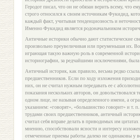
Геродот писал, что он не обязан верить всему, что ем
строго относился к своим источникам Фукидид, кот
каждый факт, учитывая тенденциозность и неточност
Именно Фукидид является родоначальником историч
Античные историки обычно дают статистические све
произвольно преувеличивая или преуменьшая их. Во
играющая такую важную роль в современной истори
историографии, за редчайшими исключениями, была
Античный историк, как правило, весьма редко ссыла
предшественников. Если по ходу изложения приходи
них, он не считал нужным передавать ее с абсолютн
показания нескольких авторов, он довольствовался т
одном лице, не называя определенного имени, а огр
указанием: «говорят», «большинство говорит» и т. п.
трудами своих предшественников, античный историк
считал себя вправе делать в приводимых им цитатах в
мнению, способствовали ясности и интересу изложен
отмеченные приемы работы далеко не одинаковы у в