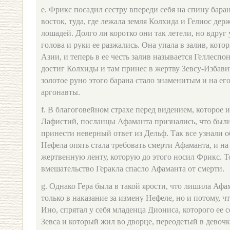
e. Фрикс посадил сестру впереди себя на спину баран
восток, туда, где лежала земля Колхида и Гелиос де
лошадей. Долго ли коротко они так летели, но вдруг
голова и руки ее разжались. Она упала в залив, кото
Азии, и теперь в ее честь залив называется Геллесп
достиг Колхиды и там принес в жертву Зевсу-Избав
золотое руно этого барана стало знаменитым и на ег
аргонавты.
f. В благоговейном страхе перед видением, которое 
Лафистий, посланцы Афаманта признались, что был
принести неверный ответ из Дельф. Так все узнали 
Нефела опять стала требовать смерти Афаманта, и на
жертвенную ленту, которую до этого носил Фрикс. Т
вмешательство Геракла спасло Афаманта от смерти.
g. Однако Гера была в такой ярости, что лишила Афа
только в наказание за измену Нефеле, но и потому, ч
Ино, спрятал у себя младенца Диониса, которого ее 
Зевса и который жил во дворце, переодетый в дево