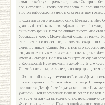
схватил свой лук и громко закричал: «Смотрите, бел
все, я стреляю!» Произнеся эти слова, он пронзил св
а потом набросился на него и стал рвать еще трепещу
h. Схватив своего младшего сына, Меликерта, Ино бе
удалось бы избежать гнева Афаманта, если бы младе
лишил его зрения, и тот по ошибке вместо Ино стал с
бросилась в море с Молурийской скалы и утонула. М
стало печально известным, потому что свирепый Ски
скалы путников. Однако Зевс, памятуя о добром отн
отправил ее тень в Аид, а сделал из нее морское бож
именем Левкофея. Ее сына Меликерта он сделал бог
в Коринфский Истм верхом на дельфине. В его чест
Истмийские игры, которые до сих пор проводятся раз
i. Изгнанный к тому времени из Беотии Афамант оста
его последний сын Левкон заболел и умер. На вопрос
поселиться, Дельфийский оракул ответил: «Там, где д
ужином». Пойдя без всякой цели на север и не взяв с
он вдруг наткнулся на волчью стаю, пожиравшую ов
Фессалийской долине. При его приближении волки ра