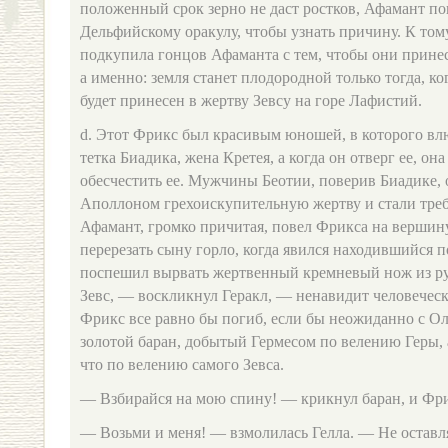
положенный срок зерно не даст ростков, Афамант по
Дельфийскому оракулу, чтобы узнать причину. К том
подкупила гонцов Афаманта с тем, чтобы они прине
а именно: земля станет плодородной только тогда, 
будет принесен в жертву Зевсу на горе Лафистий.
d. Этот Фрикс был красивым юношей, в которого вл
тетка Биадика, жена Кретея, а когда он отверг ее, он
обесчестить ее. Мужчины Беотии, поверив Биадике
Аполлоном грехоискупительную жертву и стали треб
Афамант, громко причитая, повел Фрикса на вершин
перерезать сыну горло, когда явился находившийся п
поспешил вырвать жертвенный кремневый нож из ру
Зевс, — воскликнул Геракл, — ненавидит человечес
Фрикс все равно бы погиб, если бы неожиданно с О
золотой баран, добытый Гермесом по велению Геры, 
что по велению самого Зевса.
— Взбирайся на мою спину! — крикнул баран, и Фри
— Возьми и меня! — взмолилась Гелла. — Не оставля