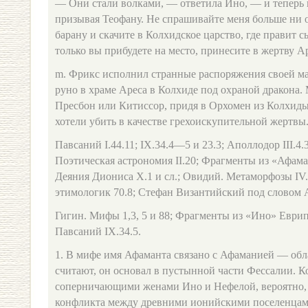
— Они стали волками, — ответила Ино, — и теперь 
призывая Теофану. Не спрашивайте меня больше ни о 
барану и скачите в Колхидское царство, где правит с
только вы прибудете на место, принесите в жертву Ар
m. Фрикс исполнил странные распоряжения своей ма
руно в храме Ареса в Колхиде под охраной дракона. 
Пресбон или Китиссор, придя в Орхомен из Колхиды,
хотели убить в качестве грехоискупительной жертвы
Павсаний I.44.11; IX.34.4—5 и 23.3; Аполлодор III.4.
Поэтическая астрономия II.20; Фрагменты из «Афам
Деяния Диониса Х.1 и сл.; Овидий. Метаморфозы I
этимологик 70.8; Стефан Византийский под словом A
Гигин. Мифы 1,3, 5 и 88; Фрагменты из «Ино» Еврипи
Павсаний IX.34.5.
1. В мифе имя Афаманта связано с Афаманией — обл
считают, он основал в пустынной части Фессалии. 
соперничающими женами Ино и Нефелой, вероятно, 
конфликта между древними ионийскими поселенцами