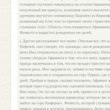
голодные спутники накинулись на остатки баранин
полученный им оракул и, усыновив своего внучатог
удочерив внучатую племянницу Коронею из Коринфа,
названный им Алос или по причине своих странстви
служанки Алос. Область стала называться Афамания;
Фемисто и вырастил рожденных ею детей.
j. Другие рассказывают все иначе. Опуская все, что к
Нефелой, они говорят, что однажды, после рождения
жена Ино отправилась на охоту и не вернулась. Пят
тунике убедили Афаманта в том, что его жену задрал
правда заключалась в том, что ею овладел приступ ва
напала рысь. Ино задушила ее, зубами и ногтями сорв
подпоясалась ею и отправилась на гору Парнас, где 
дней. Пробыв в трауре, сколько положено, Афамант 
которая через год родила ему сыновей-близнецов. Со 
Ино жива. Он тут же послал за ней, привел ее в дет
нас появилась миловидная кормилица, которую мы з
набеге на гору Киферон». Фемисто, которой служанк
правду, пришла в детскую, притворившись, будто она 