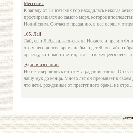
Мессения
К западу от Тайгетских гор находилась некогда безлю
простиравшаяся до самого моря, которое впоследств
Ионийским. Согласно преданию, в нее первым отпра
105. Лай
Лай, сын Лабдака, женился на Иокасте и правил Фи
что у него долгое время не было детей, он тайно об
оракулу, который ответил, что его кажущееся несчасть
Эдип в изгнании
Но не завершились на этом страдания Эдипа. Он ост
чашу мук до конца. Много лет он пребывает в своем 
что дети, рожденные от преступного брака, не отре ..
Copyrig