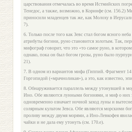
царствования отмечалась во время Истмийских погр
Тенедос, а также, возможно, в Коринфе (см. 156.2) М
приносили младенцев так же, как Молоху в Иерусалиме
7).
6. Только после того как Зевс стал богом ясного неб
атрибуты богини, руно становится золотым. Так, пе
мифограф говорит, что это «то самое руно, в котором
однако, пока он был богом грозы, руно было пурпу
21).
7. В одном из вариантов мифа (Гиппий. Фрагмент 14 
Горгопидой («мрачноликая»), а это, как известно, э
8. Обнаруживается параллель между утонувшей в мо
Ино. Обе являются лунными богинями, и миф о них 
одновременно означает ночной заход луны и вытесне
солярным культом Зевса. Обе являются морскими бог
проливу между двумя морями, а Ино-Левкофея явила
чайки и не дала ему утонуть (см. 170.e).