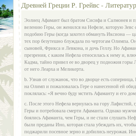
Древней Греции Р. Грейвс - Литерату
Эолиец Афамант был братом Сисифа и Салмонея и п
велению Геры, он женился на Нефеле, которую Зевс с
подобию Геры (когда захотел обмануть Иксиона — ца
тех пор безутешно блуждала по чертогам Олимпа. О
сыновей, Фрикса и Левкона, и дочь Геллу. Но Афаман
презрения, с каким Нефела относилась к нему и, вл
Кадма, тайно привел ее во дворец у подножия горы 
от него Леарха и Меликерта.
b. Узнав от служанок, что во дворце есть соперница,
на Олимп и пожаловалась Гере о нанесенной ей обиде
поклялась: «Я вечно буду мстить Афаманту и его дом
c. После этого Нефела вернулась на гору Лафистий, г
Геры и потребовала смерти Афаманта. Однако мужч
боялись Афаманта, чем Геры, и не стали слушать Н
были преданы Ино, которая стала убеждать их, чтоб
поджарили посевное зерно и добились неурожая. Ино 