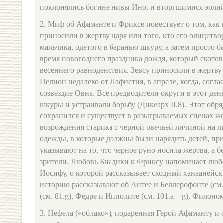
поклонялись богине нивы Ино, и вторгшимися эоли
2. Миф об Афаманте и Фриксе повествует о том, как 
приносили в жертву царя или того, кто его олицетво
мальчика, одетого в баранью шкуру, а затем просто б
время новогоднего праздника дождя, который скотов
весеннего равноденствия. Зевсу приносили в жертву
Пелион недалеко от Лафистия, в апреле, когда, согла
созвездие Овна. Все предводители округи в этот ден
шкуры и устраивали борьбу (Дикеарх II.8). Этот обря
сохранился и существует в разыгрываемых сценах 
возрождения старика с черной овечьей личиной на ли
одежды, в которые должны были нарядить детей, пр
указывают на то, что черное руно носила жертва, а 
зрители. Любовь Биадики к Фриксу напоминает люб
Иосифу, о которой рассказывает сходный ханаанейс
историю рассказывают об Антее и Беллерофонте (см. 
(см. 81.g), Федре и Ипполите (см. 101.a—g), Филономе
3. Нефела («облако»), подаренная Герой Афаманту и с