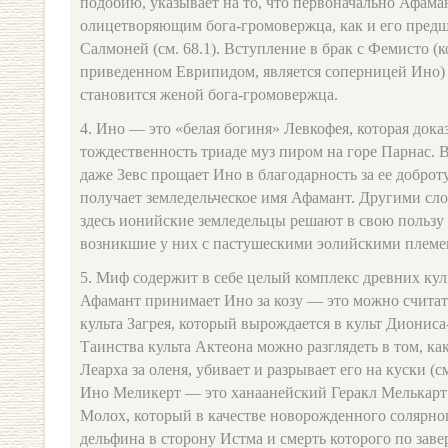
подобию, указывает на то, что первоначально Афама
олицетворяющим бога-громовержца, как и его пред
Салмоней (см. 68.1). Вступление в брак с Фемисто (к
приведенном Еврипидом, является соперницей Ино) 
становится женой бога-громовержца.
4. Ино — это «белая богиня» Левкофея, которая док
тождественность триаде муз пиром на горе Парнас. В
даже Зевс прощает Ино в благодарность за ее доброту
получает земледельческое имя Афамант. Другими сл
здесь ионийские земледельцы решают в свою пользу 
возникшие у них с пастушескими эолийскими племе
5. Миф содержит в себе целый комплекс древних кул
Афамант принимает Ино за козу — это можно считат
культа Загрея, который вырождается в культ Диониса-к
Таинства культа Актеона можно разглядеть в том, к
Леарха за оленя, убивает и разрывает его на куски (
Ино Меликерт — это ханаанейский Геракл Мелькарт 
Молох, который в качестве новорожденного солярно
дельфина в сторону Истма и смерть которого по зав