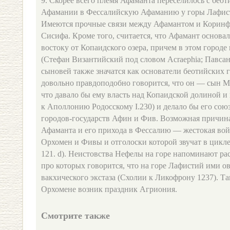
9. Скорее всего племя Афаманта переселилось с бео
Афамании в Фессалийскую Афаманию у горы Лафисти
Имеются прочные связи между Афамантом и Коринф
Сисифа. Кроме того, считается, что Афамант основа
востоку от Копаидского озера, причем в этом город
(Стефан Византийский под словом Acraephia; Павсани
сыновей также значатся как основатели беотийских 
довольно правдоподобно говорится, что он — сын М
что давало бы ему власть над Копаидской долиной 
к Аполлонию Родосскому I.230) и делало бы его со
городов-государств Афин и Фив. Возможная причин
Афаманта и его прихода в Фессалию — жестокая вой
Орхомен и Фивы и отголоски которой звучат в цикле
121. d). Неистовства Нефелы на горе напоминают ра
про которых говорится, что на горе Лафистий ими о
вакхического экстаза (Схолии к Ликофрону 1237). Так
Орхомене возник праздник Агриония.
Смотрите также