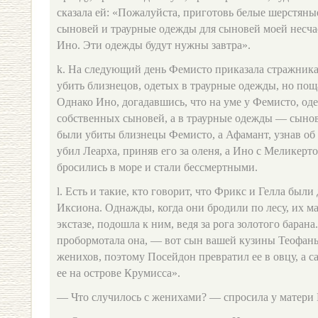
сказала ей: «Пожалуйста, приготовь белые шерстяны
сыновей и траурные одежды для сыновей моей несч
Ино. Эти одежды будут нужны завтра».
k. На следующий день Фемисто приказала стражника
убить близнецов, одетых в траурные одежды, но пощ
Однако Ино, догадавшись, что на уме у Фемисто, од
собственных сыновей, а в траурные одежды — сынов
были убиты близнецы Фемисто, а Афамант, узнав об э
убил Леарха, приняв его за оленя, а Ино с Меликерт
бросились в море и стали бессмертными.
l. Есть и такие, кто говорит, что Фрикс и Гелла был
Иксиона. Однажды, когда они бродили по лесу, их ма
экстазе, подошла к ним, ведя за рога золотого барана
пробормотала она, — вот сын вашей кузины Теофаны
женихов, поэтому Посейдон превратил ее в овцу, а с
ее на острове Крумисса».
— Что случилось с женихами? — спросила у матери 