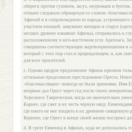
обереги против суховеев, засух, неурожаев и бунтов
отныне следовало обращаться со словом «благомысл
Афиной и в сопровождении ее народа, устроившего 
участием юношей, замужних женщин и старух (одет
несших древнее изваяние Афины), отправились к глу
расположенному в юго-восточном углу Ареопага. Зат
совершены соответствующие жертвоприношения и он
который с этих пор стал и прорицалищем, и, как св
для всех просителей.
c. Однако щедрое предложение Афины приняли тольк
остальные продолжили преследование Ореста. Некот
«благомыслящие» никогда не были эриниями. Имя 
впервые дал Орест через год после своих невероятн
Херсонесе Таврическом, когда он окончательно умил
Карнее, где сжег в их честь черную овцу. Евменидам
где никто не мог входить в их древнюю священную р
Керинее, где Орест в конце своей жизни построил дл
d. В гроте Евменид в Афинах, куда не допускались то