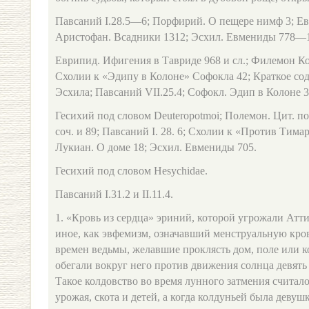
Павсаний I.28.5—6; Порфирий. О пещере нимф 3; Ев
Аристофан. Всадники 1312; Эсхил. Евмениды 778—
Еврипид. Ифигения в Тавриде 968 и сл.; Филемон Ко
Схолии к «Эдипу в Колоне» Софокла 42; Краткое с
Эсхила; Павсаний VII.25.4; Софокл. Эдип в Колоне 
Гесихий под словом Deuteropotmoi; Полемон. Цит. по
соч. и 89; Павсаний I. 28. 6; Схолии к «Против Тимар
Лукиан. О доме 18; Эсхил. Евмениды 705.
Гесихий под словом Hesychidae.
Павсаний I.31.2 и II.11.4.
1. «Кровь из сердца» эриний, которой угрожали Аттик
иное, как эвфемизм, означавший менструальную кро
времен ведьмы, желавшие проклясть дом, поле или 
обегали вокруг него против движения солнца девять 
Такое колдовство во время лунного затмения считал
урожая, скота и детей, а когда колдуньей была девуш