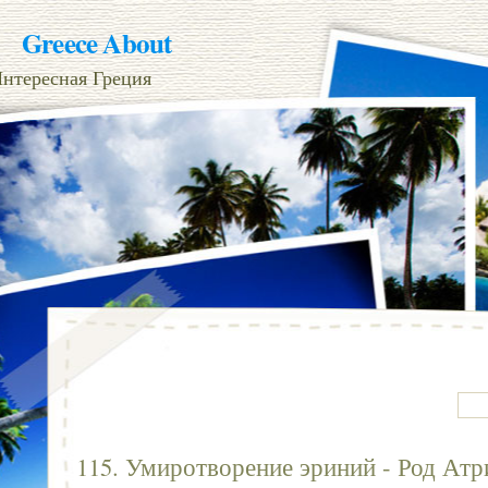
Greece About
нтересная Греция
115. Умиротворение эриний - Род Ат