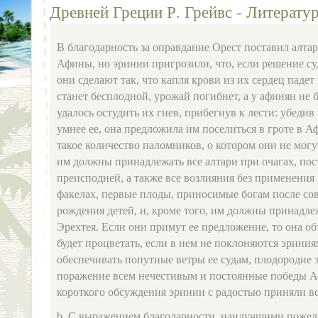
Древней Греции Р. Грейвс - Литерату
В благодарность за оправдание Орест поставил алта
Афины, но эринии пригрозили, что, если решение суд
они сделают так, что капля крови из их сердец падет
станет бесплодной, урожай погибнет, а у афинян не 
удалось остудить их гнев, прибегнув к лести: убедив
умнее ее, она предложила им поселиться в гроте в Аф
такое количество паломников, о котором они не могу
им должны принадлежать все алтари при очагах, по
преисподней, а также все возлияния без применения 
факелах, первые плоды, приносимые богам после со
рождения детей, и, кроме того, им должны принадле
Эрехтея. Если они примут ее предложение, то она об
будет процветать, если в нем не поклоняются эрини
обеспечивать попутные ветры ее судам, плодородие з
поражение всем нечестивым и постоянные победы А
короткого обсуждения эринии с радостью приняли 
b. С выражением благодарности, наилучшими пожела