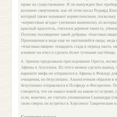
праве на существование. И он вынужден был проби
колонию смертников, как об этом писал Редьярд Кип
который также называют кермесоносным, поскольку 
«кермесовые ягоды» (личинки кошенили), из которых
красный краситель, считался деревом таниста, убива
Поэтому посвящение такой дубравы «благомыслящи
Приношения в виде еще не окотившейся овцы, меда 
«благомыслящим» пощадить стада в период окота, ок
влияние на пчел и сделать более тучными пастбища.
4. Эринии продолжали преследование Ореста, несмо
Афины и Аполлона. Из этого можно сделать вывод, 
варианте мифа он отправился в Афины и Фокиду для
очищения, но безуспешно. Аналогичным образом в 
безуспешно отправлялся в Псофиду и Феспротию. По
говорится, что он нашел покой на каком-то острове, 
если, конечно, не считать упоминания Скамандра (см. 
свою смерть он встретил в Херсонесе Таврическом или
Смотрите также