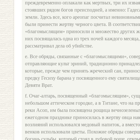
преждевременно оплакали как мертвых, три их изва
стоявших рядом богов преисподней, а именно: Гадес
земли. Здесь все, кого ареопаг посчитал невиновны
были принести жертву черного цвета. В соответств
«благомыслящим» приносили и множество других же
них посвящалась одна из трех ночей каждого месяца,
рассматривал дела об убийстве.
e. Все обряды, связанные с «благомыслящими», сов
отправляющие культ эриний, традиционно принадле
которые, прежде чем принять жреческий сан, принос
предку Гесиху барана у посвященного ему святилищ
Девяти Врат.
f. Очаг-алтарь, посвященный «благомыслящим», сущ
небольшом аттическом городке, а в Титане, что на 
реки Асоп, им была посвящена рощица вечнозеленых
ежегодном празднике приносилась в жертву овца нак
возлияний использовался медовый напиток, а вмес
венков использовали цветы. Похожие обряды соверш
богинь судьбы, который стоял в дубовой роще, откр