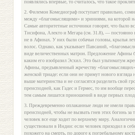
появлялись впервые, то считалось, что такое проклят
2. Филемон Комедиограф поступает правильно, сомн
между «благомыслящими» и эриниями, на которой н
Самые авторитетные источники говорят, что было вс
Тисифона, Алекто и Мегара (см. 31.8), — постоянно
не в Афинах. У них были собачьи головы, крылья ле
волос. Однако, как указывает Павсаний, «благомысл
виде величественных матрон. Предложение Афины б
каким его изобразил Эсхил. Это был ультиматум жр
Афины, предъявленный жречеству «благомыслящих», 
женской триаде: если они не примут нового взгляда 
выше материнства и не согласятся разделить свой гр
преисподней, как Гадес и Гермес, то им вообще пере
тем самым лишатся приношений в виде первых плод
3. Преждевременно оплаканные люди не имели права
преисподней, чтобы не вызвать гнев этих богинь за 
человек все еще ходит по верхнему миру. Аналогич
существовали в Индии: если человек приходил в себя
похожего на смерть, по дороге к погребальному костр