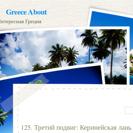
Greece About
нтересная Греция
125. Третий подвиг: Керинейская лань