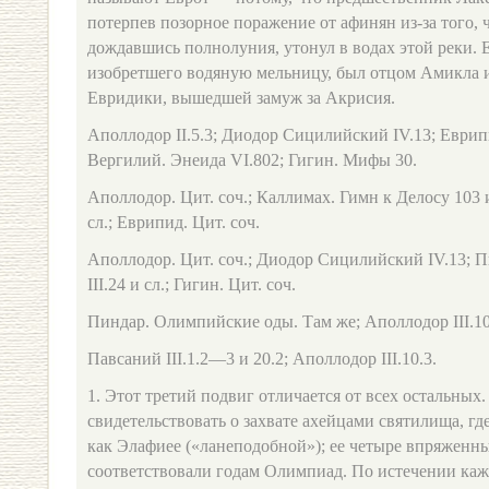
потерпев позорное поражение от афинян из-за того, ч
дождавшись полнолуния, утонул в водах этой реки. 
изобретшего водяную мельницу, был отцом Амикла 
Евридики, вышедшей замуж за Акрисия.
Аполлодор ІІ.5.3; Диодор Сицилийский IV.13; Еврипи
Вергилий. Энеида VI.802; Гигин. Мифы 30.
Аполлодор. Цит. соч.; Каллимах. Гимн к Делосу 103
сл.; Еврипид. Цит. соч.
Аполлодор. Цит. соч.; Диодор Сицилийский IV.13; 
III.24 и сл.; Гигин. Цит. соч.
Пиндар. Олимпийские оды. Там же; Аполлодор III.10.
Павсаний III.1.2—3 и 20.2; Аполлодор III.10.3.
1. Этот третий подвиг отличается от всех остальных
свидетельствовать о захвате ахейцами святилища, г
как Элафиее («ланеподобной»); ее четыре впряженны
соответствовали годам Олимпиад. По истечении каж