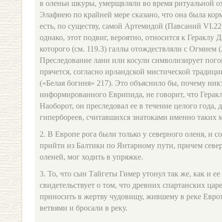
в оленьи шкуры, умерщвляли во время ритуальной охо
Элафиею по крайней мере сказано, что она была ко
есть, по существу, самой Артемидой (Павсаний VI.22
однако, этот подвиг, вероятно, относится к Гераклу Д
которого (см. 119.3) галлы отождествляли с Огмием (
Преследование лани или косули символизирует пого
прячется, согласно ирландской мистической традици
(«Белая богиня» 217). Это объяснило бы, почему ник
информированного Еврипида, не говорит, что Геракл
Наоборот, он преследовал ее в течение целого года,
гипербореев, считавшихся знатоками именно таких 
2. В Европе рога были только у северного оленя, и 
прийти из Балтики по Янтарному пути, причем север
оленей, мог ходить в упряжке.
3. То, что сын Тайгеты Гимер утонул так же, как и ее
свидетельствует о том, что древних спартанских цар
приносить в жертву чудовищу, жившему в реке Еврот
ветвями и бросали в реку.