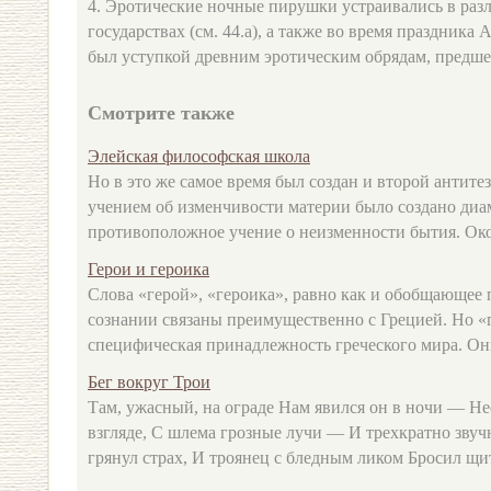
4. Эротические ночные пирушки устраивались в раз
государствах (см. 44.a), а также во время праздника
был уступкой древним эротическим обрядам, предш
Смотрите также
Элейская философская школа
Но в это же самое время был создан и второй антите
учением об изменчивости материи было создано диа
противоположное учение о неизменности бытия. Около
Герои и героика
Слова «герой», «героика», равно как и обобщающее
сознании связаны преимущественно с Грецией. Но «
специфическая принадлежность греческого мира. Они
Бег вокруг Трои
Там, ужасный, на ограде Нам явился он в ночи — Н
взгляде, С шлема грозные лучи — И трехкратно звуч
грянул страх, И троянец с бледным ликом Бросил щит 