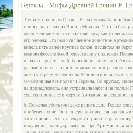
Геракла - Мифы Древней Греции Р. Гр
Третьим подвигом Геракла была поимка Керинейско
принес на плечах из Энои в Микены. У этого быстр
были медные копыта и золотые рога, как у оленя, п
его оленем. Это было священное животное Артемиды
видела пять ланей крупнее быков, пасшихся на бере
камням фессалийской реки Анавр у подножия Парра
играло на рогах ланей. Бросившись в погоню, богин
руками и одну за одной впрягла пленниц в свою кол
бежать за реку Келадонт на Керинейский холм, как т
замыслившая все подвиги Геракла. По другому свидет
не принадлежала, она устраивала набеги на поля, и 
схватки принес ее в жертву Артемиде на вершине г
b. Не желая убить или даже ранить лань, Геракл сове
прибегая к силе. Он непрерывно преследовал лань в 
охота привела его в далекую Истрию и страну гиперб
измученная, лань укрылась на горе Артемисий, а зате
Ладон, Геракл выпустил стрелу, которая пригвоздил