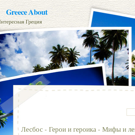
Greece About
нтересная Греция
Лесбос - Герои и героика - Мифы и л