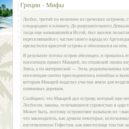
Греции - Мифы
Лесбос, третий по величине из греческих островов, 
плодородию и климату. До разрушительного Девкали
тогда еще называвшийся Иссой, был заселен пеласга
переселявшийся с частью своего народа из Арголид
прельстился красотой острова и обосновался на нем, 
В результате потопа остров обезлюдел, и пришлось е
поселенцев привел Макарей, по отцовской линии вну
Зевса, а по материнской — Эола, родоначальника п
поселенцам охотно присоединились ионийцы и выхо
которым Макарей выделил участки земли для воздел
оливковых деревьев.
Сообщают, что Макарей дал острову, который при не
Лесбосом, законы, отличавшиеся суровостью и царс
Может быть, поэтому островитяне называли их «льв
что законодатель, как думали некоторые, использова
изготовленную Гефестом, как вместилище текстов за