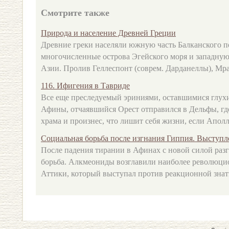
Смотрите также
Природа и население Древней Греции
Древние греки населяли южную часть Балканского п
многочисленные острова Эгейского моря и западну
Азии. Пролив Геллеспонт (соврем. Дарданеллы), Мрам
116. Ифигения в Тавриде
Все еще преследуемый эриниями, оставшимися глух
Афины, отчаявшийся Орест отправился в Дельфы, где
храма и произнес, что лишит себя жизни, если Аполло
Социальная борьба после изгнания Гиппия. Выступ
После падения тирании в Афинах с новой силой разг
борьба. Алкмеониды возглавили наиболее революци
Аттики, который выступал против реакционной знати,