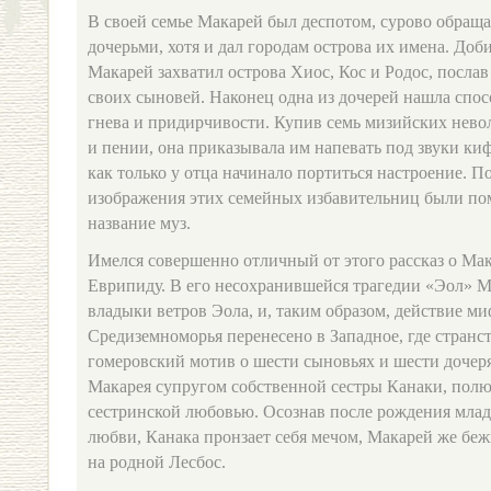
В своей семье Макарей был деспотом, сурово обраща
дочерьми, хотя и дал городам острова их имена. До
Макарей захватил острова Хиос, Кос и Родос, послав
своих сыновей. Наконец одна из дочерей нашла спос
гнева и придирчивости. Купив семь мизийских нево
и пении, она приказывала им напевать под звуки ки
как только у отца начинало портиться настроение. П
изображения этих семейных избавительниц были по
название муз.
Имелся совершенно отличный от этого рассказ о Ма
Еврипиду. В его несохранившейся трагедии «Эол» 
владыки ветров Эола, и, таким образом, действие м
Средиземноморья перенесено в Западное, где странс
гомеровский мотив о шести сыновьях и шести дочер
Макарея супругом собственной сестры Канаки, полю
сестринской любовью. Осознав после рождения млад
любви, Канака пронзает себя мечом, Макарей же беж
на родной Лесбос.