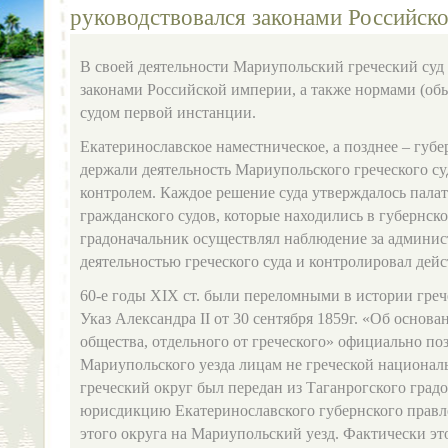
руководствовался законами Российско
В своей деятельности Мариупольский греческий суд
законами Российской империи, а также нормами (об
судом первой инстанции.
Екатеринославское наместническое, а позднее – губе
держали деятельность Мариупольского греческого с
контролем. Каждое решение суда утверждалось пала
гражданского судов, которые находились в губернск
градоначальник осуществлял наблюдение за админис
деятельностью греческого суда и контролировал дей
60-е годы ХIХ ст. были переломными в истории гре
Указ Александра II от 30 сентября 1859г. «Об основа
общества, отдельного от греческого» официально поз
Мариупольского уезда лицам не греческой национа
греческий округ был передан из Таганрогского градо
юрисдикцию Екатеринославского губернского правл
этого округа на Мариупольский уезд. Фактически э