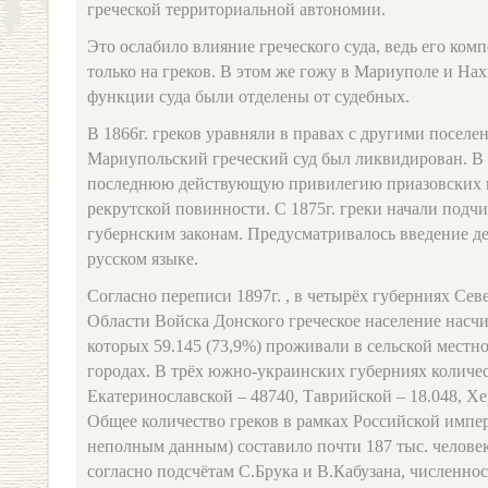
греческой территориальной автономии.
Это ослабило влияние греческого суда, ведь его ком
только на греков. В этом же гожу в Мариуполе и На
функции суда были отделены от судебных.
В 1866г. греков уравняли в правах с другими поселен
Мариупольский греческий суд был ликвидирован. В 
последнюю действующую привилегию приазовских г
рекрутской повинности. С 1875г. греки начали подч
губернским законам. Предусматривалось введение де
русском языке.
Согласно переписи 1897г. , в четырёх губерниях Се
Области Войска Донского греческое население насчи
которых 59.145 (73,9%) проживали в сельской местнос
городах. В трёх южно-украинских губерниях количест
Екатеринославской – 48740, Таврийской – 18.048, Хе
Общее количество греков в рамках Российской импер
неполным данным) составило почти 187 тыс. человек.
согласно подсчётам С.Брука и В.Кабузана, численнос