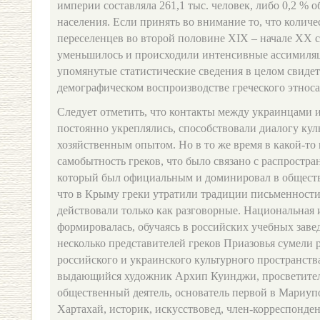
империи составляла 261,1 тыс. человек, либо 0,2 % 
населения. Если принять во внимание то, что колич
переселенцев во второй половине ХIХ – начале ХХ с
уменьшилось и происходили интенсивные ассимиля
упомянутые статистические сведения в целом свиде
демографическом воспроизводстве греческого этноса
Следует отметить, что контакты между украинцами 
постоянно укреплялись, способствовали диалогу кул
хозяйственным опытом. Но в то же время в какой-то 
самобытность греков, что было связано с распростра
который был официальным и доминировал в обществ
что в Крыму греки утратили традиции письменности
действовали только как разговорные. Национальная
формировалась, обучаясь в российских учебных завед
несколько представителей греков Приазовья сумели р
российского и украинского культурного пространств
выдающийся художник Архип Куинджи, просветитель
общественный деятель, основатель первой в Мариуп
Хартахай, историк, искусствовед, член-корреспонде