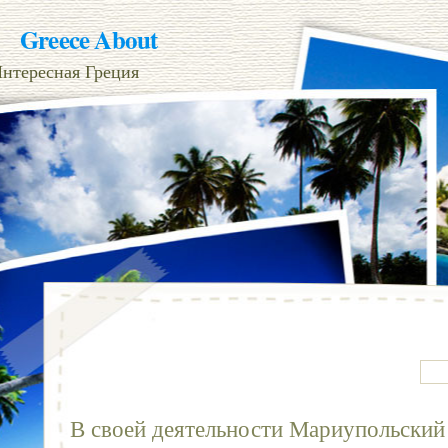
Greece About
нтересная Греция
В своей деятельности Мариупольский 