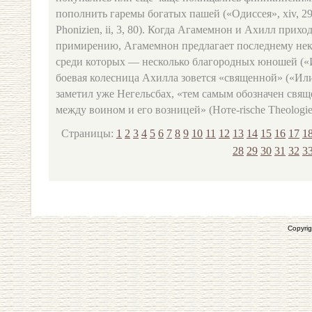
пополнить гаремы богатых пашей («Одиссея», xiv, 297;
Phonizien, ii, 3, 80). Когда Агамемнон и Ахилл приход
примирению, Агамемнон предлагает последнему нек
среди которых — несколько благородных юношей («Ил
боевая колесница Ахилла зовется «священной» («Илиад
заметил уже Негельсбах, «тем самым обозначен свя
между воином и его возницей» (Ноте-rische Theologie,
Страницы:
1
2
3
4
5
6
7
8
9
10
11
12
13
14
15
16
17
1
28
29
30
31
32
3
Copyrig