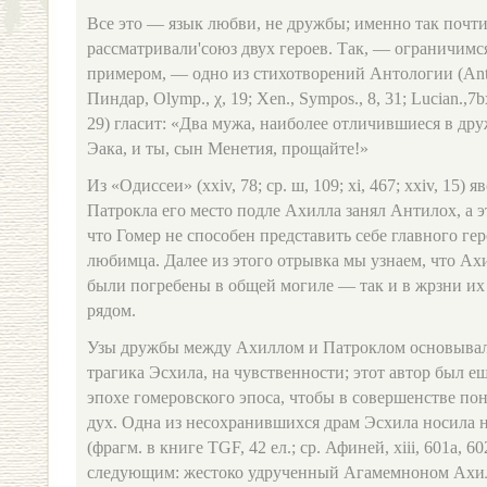
Все это — язык любви, не дружбы; именно так почти
рассматривали'союз двух героев. Так, — ограничим
примером, — одно из стихотворений Антологии (Anth. P
Пиндар, Olymp., χ, 19; Xen., Sympos., 8, 31; Lucian.,7bxar
29) гласит: «Два мужа, наиболее отличившиеся в др
Эака, и ты, сын Менетия, прощайте!»
Из «Одиссеи» (xxiv, 78; ср. ш, 109; xi, 467; xxiv, 15) 
Патрокла его место подле Ахилла занял Антилох, а эт
что Гомер не способен представить себе главного ге
любимца. Далее из этого отрывка мы узнаем, что Ах
были погребены в общей могиле — так и в жрзни их 
рядом.
Узы дружбы между Ахиллом и Патроклом основывал
трагика Эсхила, на чувственности; этот автор был е
эпохе гомеровского эпоса, чтобы в совершенстве п
дух. Одна из несохранившихся драм Эсхила носила
(фрагм. в книге TGF, 42 ел.; ср. Афиней, xiii, 601a, 
следующим: жестоко удрученный Агамемноном Ахил