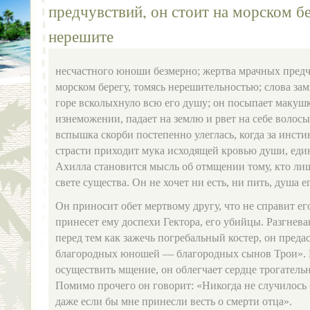
предчувствий, он стоит на морском бе
нерешите
несчастного юноши безмерно; жертва мрачных предч
морском берегу, томясь нерешительностью; слова зам
горе всколыхнуло всю его душу; он посыпает макушк
изнеможении, падает на землю и рвет на себе волосы
вспышка скорби постепенно улеглась, когда за инс
страсти приходит мука исходящей кровью души, ед
Ахилла становится мысль об отмщении тому, кто л
свете существа. Он не хочет ни есть, ни пить, душа 
Он приносит обет мертвому другу, что не справит ег
принесет ему доспехи Гектора, его убийцы. Разгнев
перед тем как зажечь погребальный костер, он преда
благородных юношей — благородных сынов Трои». Н
осуществить мщение, он облегчает сердце трогатель
Помимо прочего он говорит: «Никогда не случилось
даже если бы мне принесли весть о смерти отца».