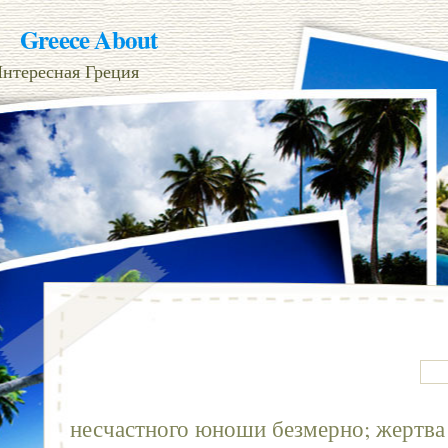
Greece About
нтересная Греция
несчастного юноши безмерно; жертв