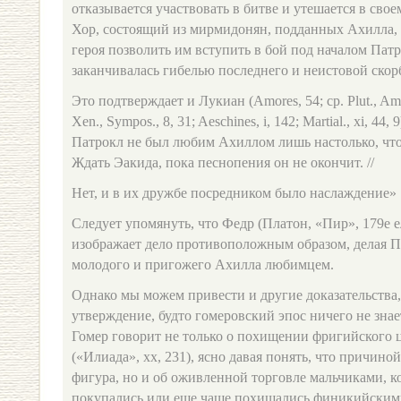
отказывается участвовать в битве и утешается в сво
Хор, состоящий из мирмидонян, подданных Ахилла, 
героя позволить им вступить в бой под началом Пат
заканчивалась гибелью последнего и неистовой ско
Это подтверждает и Лукиан (Amores, 54; ср. Plut., Amat.
Xen., Sympos., 8, 31; Aeschines, i, 142; Martial., xi, 44
Патрокл не был любим Ахиллом лишь настолько, чтоб
Ждать Эакида, пока песнопения он не окончит. //
Нет, и в их дружбе посредником было наслаждение» 
Следует упомянуть, что Федр (Платон, «Пир», 179е ел
изображает дело противоположным образом, делая П
молодого и пригожего Ахилла любимцем.
Однако мы можем привести и другие доказательства
утверждение, будто гомеровский эпос ничего не знае
Гомер говорит не только о похищении фригийского 
(«Илиада», хх, 231), ясно давая понять, что причино
фигура, но и об оживленной торговле мальчиками, 
покупались или еще чаще похищались финикийским