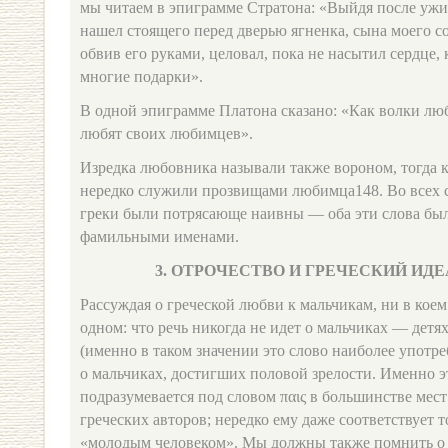
мы читаем в эпиграмме Стратона: «Выйдя после ужин
нашел стоящего перед дверью ягненка, сына моего со
обвив его руками, целовал, пока не насытил сердце,
многие подарки».
В одной эпиграмме Платона сказано: «Как волки люб
любят своих любимцев».
Изредка любовника называли также вороном, тогда 
нередко служили прозвищами любимца148. Во всех 
греки были потрясающе наивны — оба эти слова бы
фамильными именами.
3. ОТРОЧЕСТВО И ГРЕЧЕСКИЙ ИД
Рассуждая о греческой любви к мальчикам, ни в коем
одном: что речь никогда не идет о мальчиках — детя
(именно в таком значении это слово наиболее употреб
о мальчиках, достигших половой зрелости. Именно э
подразумевается под словом παις в большинстве мес
греческих авторов; нередко ему даже соответствует т
«молодым человеком». Мы должны также помнить о то