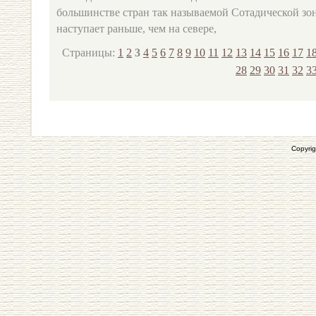
большинстве стран так называемой Сотадической зон
наступает раньше, чем на севере,
Страницы:
1
2
3
4
5
6
7
8
9
10
11
12
13
14
15
16
17
1
28
29
30
31
32
3
Copyrig