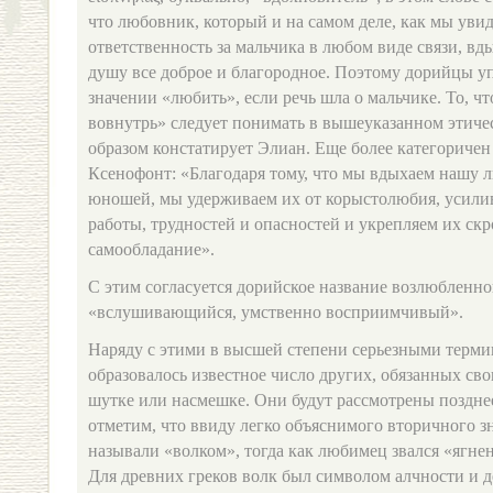
что любовник, который и на самом деле, как мы увид
ответственность за мальчика в любом виде связи, в
душу все доброе и благородное. Поэтому дорийцы уп
значении «любить», если речь шла о мальчике. То, ч
вовнутрь» следует понимать в вышеуказанном этиче
образом констатирует Элиан. Еще более категориче
Ксенофонт: «Благодаря тому, что мы вдыхаем нашу 
юношей, мы удерживаем их от корыстолюбия, усили
работы, трудностей и опасностей и укрепляем их ск
самообладание».
С этим согласуется дорийское название возлюбленног
«вслушивающийся, умственно восприимчивый».
Наряду с этими в высшей степени серьезными терми
образовалось известное число других, обязанных с
шутке или насмешке. Они будут рассмотрены поздне
отметим, что ввиду легко объяснимого вторичного з
называли «волком», тогда как любимец звался «ягне
Для древних греков волк был символом алчности и д