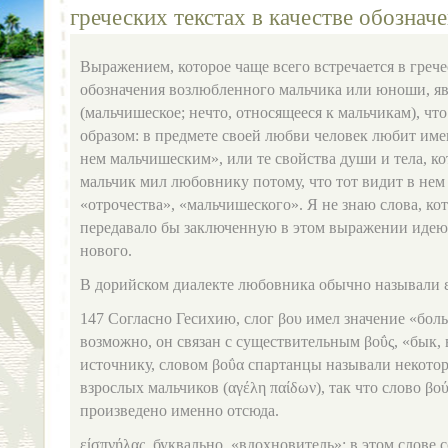
греческих текстах в качестве обознач
Выражением, которое чаще всего встречается в грече
обозначения возлюбленного мальчика или юноши, явл
(мальчишеское; нечто, относящееся к мальчикам), ч
образом: в предмете своей любви человек любит имен
нем мальчишеским», или те свойства души и тела, к
мальчик мил любовнику потому, что тот видит в не
«отрочества», «мальчишеского». Я не знаю слова, ко
передавало бы заключенную в этом выражении идею
нового.
В дорийском диалекте любовника обычно называли ε
147 Согласно Гесихию, слог βου имел значение «бол
возможно, он связан с существительным βοΰς, «бык, 
источнику, словом βοΰα спартанцы называли некото
взрослых мальчиков (αγέλη παίδων), так что слово βο
произведено именно отсюда.
είσπνήλας, буквально, «вдохновитель»; в этом слове 