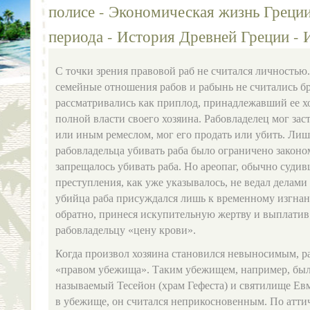
полисе - Экономическая жизнь Греции
периода - История Древней Греции - 
С точки зрения правовой раб не считался личностью.
семейные отношения рабов и рабынь не считались б
рассматривались как приплод, принадлежавший ее хо
полной власти своего хозяина. Рабовладелец мог зас
или иным ремеслом, мог его продать или убить. Лиш
рабовладельца убивать раба было ограничено законо
запрещалось убивать раба. Но ареопаг, обычно суди
преступления, как уже указывалось, не ведал делами 
убийца раба присуждался лишь к временному изгнан
обратно, принеся искупительную жертву и выплати
рабовладельцу «цену крови».
Когда произвол хозяина становился невыносимым, ра
«правом убежища». Таким убежищем, например, был
называемый Тесейон (храм Гефеста) и святилище Ев
в убежище, он считался неприкосновенным. По аттич