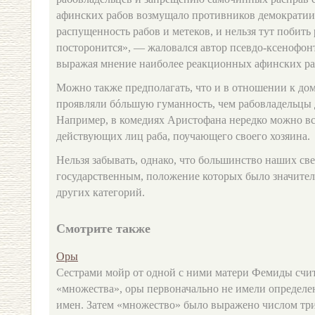
афинских рабов возмущало противников демократии
распущенность рабов и метеков, и нельзя тут побить 
посторонится», — жаловался автор псевдо-ксенофо
выражая мнение наиболее реакционных афинских ра
Можно также предполагать, что и в отношении к д
проявляли бóльшую гуманность, чем рабовладельцы 
Например, в комедиях Аристофана нередко можно вс
действующих лиц раба, поучающего своего хозяина.
Нельзя забывать, однако, что большинство наших св
государственным, положение которых было значител
других категорий.
Смотрите также
Оры
Сестрами мойр от одной с ними матери Фемиды счит
«множества», оры первоначально не имели определе
имен. Затем «множество» было выражено числом три,