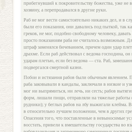
прибегнувший к покровительству божества, уже не 
хозяину, а перепродавался в другие руки.
Раб не мог вести самостоятельно никаких дел, и в сл
были его показания, они давались под пыткой, так ка
греков, не мог, подобно свободному человеку, давать
просто показаниям раба не считалось возможным. Дл
штраф заменялся бичеванием, причем один удар пле
драхме. Если раб действовал с ведома господина, он
ударам плетью, если без ведома — ста. Раб, замешан
подвергался смертной казни.
Побои и истязания рабов были обычным явлением. 
раба заковывали в кандалы, заключали в низкие и уз
мог ни выпрямиться, ни лечь, ни сесть; рабов вытяг
форм, лишали пищи, отправляли на тяжелые работы 
рудники); у беглых рабов на лбу выжигали клейма. 
в относительно лучшем положении, чем в других гре
Опасения того, что поставленные в невыносимые ус
восстать, привели к вмешательству государства во 
рабовладельцев и запрещению самочинных расправ с