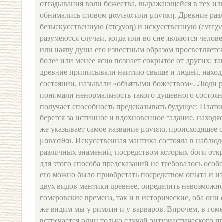
отгадывания воли божества, выражающейся в тех ил
обнимались словом μαντεια или μαντικη. Древние раз
безыскусственную (ατεχνοη) и искусственную (εντεχν
разумеются случаи, когда или во сне являются челов
или наяву душа его известным образом просветляется
более или менее ясно познает сокрытое от других; т
древние приписывали наитию свыше и людей, наход
состоянии, называли «объятыми божеством». Люди р
понимали ненормальность такого душевного состояни
получает способность предсказывать будущее: Платон
берется за истинное и вдохновенное гадание, находяс
же указывает самое название μαντεια, происходящее о
μαινεσθαι. Искусственная мантика состояла в наблю
различных знамений, посредством которых боги от
для этого способа предсказаний не требовалось особ
его можно было приобретать посредством опыта и из
двух видов мантики древнее, определить невозможно.
гомеровские времена, так и в исторические, оба они
же видим мы у римлян и у варваров. Впрочем, в гом
встречается один только случай энтузиастического п