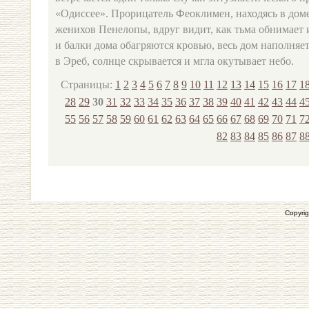
«Одиссее». Прорицатель Феоклимен, находясь в дом
женихов Пенелопы, вдруг видит, как тьма обнимает и
и балки дома обагряются кровью, весь дом наполняе
в Эреб, солнце скрывается и мгла окутывает небо.
Страницы:
1
2
3
4
5
6
7
8
9
10
11
12
13
14
15
16
17
1
28
29
30
31
32
33
34
35
36
37
38
39
40
41
42
43
44
4
55
56
57
58
59
60
61
62
63
64
65
66
67
68
69
70
71
7
82
83
84
85
86
87
8
Copyrig