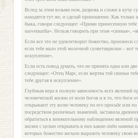
Вслед за этим возьми нож, разрежь и сложи в кучу су
находятся тут же, и сделай приношение. Как только з
быка, говори следующее: «Прими принесенную тебе 
suovetaurilia». Нельзя говорить при этом «свинья», «
Если все это не удовлетворит божество, произнеси 
если тебе мало этой молочной суоветаврилии – вот те
искупление».
Если есть повод думать, что не принята одна или дв
следующее: «Отец Марс, если жертва той свиньи тебя
тебе другая в искупление».
Глубокая вера в полную зависимость всех явлений п
человеческой жизни от воли богов и в то, что боги 
открывают эту волю человеку по его просьбе или п
посредством различных знамений, заставила древних
обратиться к внимательному наблюдению явлений 
жизни с целью открывать в них какие‑либо намеки и
которых божество желало выразить человеку свою в