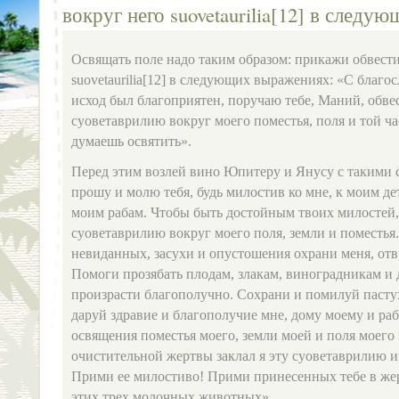
вокруг него suovetaurilia[12] в след
Освящать поле надо таким образом: прикажи обвести
suovetaurilia[12] в следующих выражениях: «С благо
исход был благоприятен, поручаю тебе, Маний, обве
суоветаврилию вокруг моего поместья, поля и той ча
думаешь освятить».
Перед этим возлей вино Юпитеру и Янусу с такими 
прошу и молю тебя, будь милостив ко мне, к моим де
моим рабам. Чтобы быть достойным твоих милостей, 
суоветаврилию вокруг моего поля, земли и поместья
невиданных, засухи и опустошения охрани меня, отвр
Помоги прозябать плодам, злакам, виноградникам и 
произрасти благополучно. Сохрани и помилуй пастух
даруй здравие и благополучие мне, дому моему и раб
освящения поместья моего, земли моей и поля моего
очистительной жертвы заклал я эту суоветаврилию 
Прими ее милостиво! Прими принесенных тебе в жер
этих трех молочных животных».