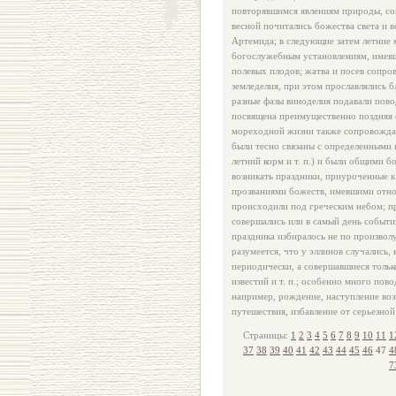
повторявшимся явлениям природы, сов
весной почитались божества света и
Артемида; в следующие затем летние
богослужебным установлениям, имевш
полевых плодов; жатва и посев сопро
земледелия, при этом прославлялись б
разные фазы виноделия подавали повод
посвящена преимущественно поздняя о
мореходной жизни также сопровождало
были тесно связаны с определенными 
летний корм и т. п.) и были общими б
возникать праздники, приуроченные к
прозваниями божеств, имевшими отнош
происходили под греческим небом; п
совершались или в самый день события
праздника избиралось не по произвол
разумеется, что у эллинов случались,
периодически, а совершавшиеся толь
известий и т. п.; особенно много пов
например, рождение, наступление во
путешествия, избавление от серьезной 
Страницы:
1
2
3
4
5
6
7
8
9
10
11
1
37
38
39
40
41
42
43
44
45
46
47
4
7