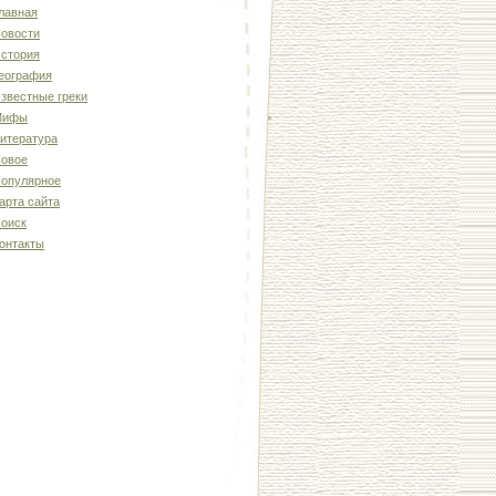
лавная
овости
стория
еография
звестные греки
Мифы
итература
овое
опулярное
арта сайта
оиск
онтакты