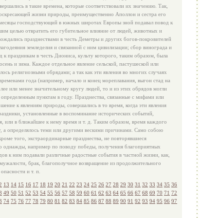
ершались в такие времена, которые соответствовали их значению. Так,
 воскресающей жизни природы, преимущественно Аполлон и сестра его
 месяцы господствующий в южных широтах Европы зной подавал повод к
им целью отвратить его губительное влияние от людей, животных и
вождались празднествами в честь Деметры и других богов‑покровителей
лагодеяния земледелия и связанной с ним цивилизации; сбор винограда и
 к праздникам в честь Диониса, культу которого, таким образом, была
сень и зима. Каждое отдельное явление сельской, пастушеской или
сь религиозными обрядами; а так как эти явления во многих случаях
временами года (например, начало и конец мореплавания, выгон стад на
олее или менее значительному кругу людей, то и из этих обрядов могли
 определенным пунктам в году. Празднества, связанные с мифами или
ение к явлениям природы, совершались в то время, когда эти явления
раздники, установленные в воспоминание исторических событий,
, или в ближайшее к нему время и т. д. Таким образом, время каждого
у, а определялось теми или другими вескими причинами. Само собою
 кроме того, экстраординарные празднества, не повторявшиеся
ко однажды, например по поводу победы, получения благоприятных
одов к ним подавали различные радостные события в частной жизни, как,
змужалости, брак, благополучное возвращение из продолжительного
опасности и т. п.
2
13
14
15
16
17
18
19
20
21
22
23
24
25
26
27
28
29
30
31
32
33
34
35
36
8
49
50
51
52
53
54
55
56
57
58
59
60
61
62
63
64
65
66
67
68
69
70
71
72
3
74
75
76
77
78
79
80
81
82
83
84
85
86
87
88
89
90
91
92
93
94
95
96
97