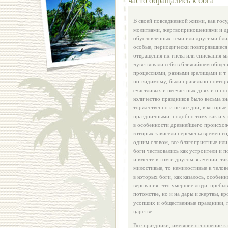
В своей повседневной жизни, как госу
молитвами, жертвоприношениями и др
обусловленных теми или другими бл
особые, периодически повторявшиеся (
отвращения их гнева или снискания м
чувствовали себя в ближайшем общен
процессиями, разными зрелищами и т. 
по‑видимому, были правильно повторя
счастливых и несчастных днях и о по
количество праздников было весьма зн
торжественно и не все дни, в которы
праздничными, подобно тому как и у 
в особенности древнейшего происхож
которых зависели перемены времен го
одним словом, все благоприятные или
боги чествовались как устроители и 
и вместе в том и другом значении, та
милостивые, то немилостивые к челов
в которых боги, как казалось, особен
верования, что умершие люди, пребыв
потомстве, но и на дары и жертвы, к
усопших и общественные праздники, п
царстве.
Все праздники, имевшие отношение к 