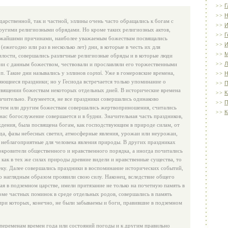
Г
Н
дарственной, так и частной, эллины очень часто обращались к богам с
И
угими религиозными обрядами. Но кроме таких религиозных актов,
Г
ижайшими причинами, наиболее уважаемым божествам посвящались
И
ежегодно или раз в несколько лет) дни, в которые в честь их для
илости, совершались различные религиозные обряды и в которые люди
Л
ии с данным божеством, чествовали и прославляли его торжественными
п. Такие дни назывались у эллинов εορταί. Уже в гомеровские времена,
Н
ющиеся праздники; но у Гесиода встречается только упоминание о
П
священии божествам некоторых отдельных дней. В исторические времена
К
ачительно. Разумеется, не все праздники совершались одинаково
П
е тем или другим божествам совершались жертвоприношения, считались
К
нас богослужение совершается и в будни. Значительная часть праздников,
дения, была посвящена богам, как господствующим в природе силам, от
да, фазы небесных светил, атмосферные явления, урожаи или неурожаи,
 неблагоприятные для человека явления природы. В других праздниках
покровители общественного и нравственного порядка, а иногда почитались
к как в тех же силах природы древние видели и нравственные существа, то
еку. Далее совершались праздники в воспоминание исторических событий,
но наглядным образом проявили свою силу. Наконец, вследствие общего
ая в подземном царстве, имели притязание не только на почетную память в
роме частных поминок в среде отдельных родов, совершались в память
ри которых, конечно, не были забываемы и боги, правившие в подземном
переменам времен года или состояний погоды и к другим правильно