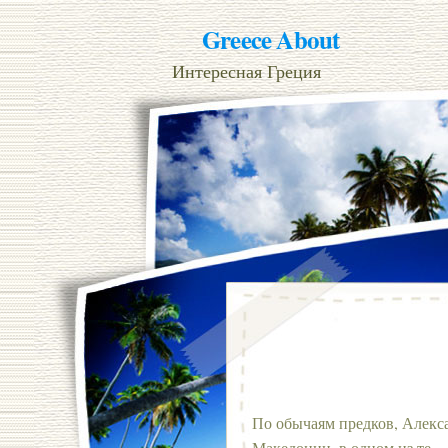
Greece About
Интересная Греция
По обычаям предков, Алекса
Македонии, в одном из те