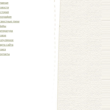
лавная
овости
стория
еография
звестные греки
Мифы
итература
овое
опулярное
арта сайта
оиск
онтакты