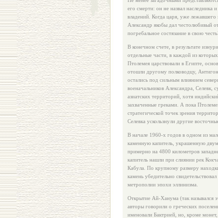
Не менее загадочными представляютс
его смерти: он не назвал наследника
владений. Когда царя, уже лежавшего
Александр якобы дал честолюбивый о
погребальное состязание в свою честь
В конечном счете, в результате изнур
отдельные части, в каждой из котор
Птолемея царствовали в Египте, осно
отошли другому полководцу, Антигон
остались под сильным влиянием север
военачальников Александра, Селевк, 
азиатских территорий, хотя индийски
захваченные греками. А пока Птолеме
стратегической точек зрения террито
Селевка ускользнули другие восточные
В начале 1960-х годов в одном из м
каменную капитель, украшенную двумя
примерно на 4800 километров западне
капитель нашли при слиянии рек Кокч
Кабула. По крупному размеру находки
камень убедительно свидетельствовал 
метрополии эпохи эллинизма.
Открытие Ай-Ханума (так назывался э
авторы говорили о греческих поселен
именовали Бактрией, но, кроме монет