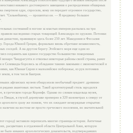
я и намерения Александра относительно будущего великой империи после
 и неоставил никакого достоверного завещания о распределении обширных
 на смертном одре, спросили, кому он передает огромное государство,
твет. "Сильнейшему, — прошептал он. — Я предвижу большое
".
ительных состязаний в погоне за властью империя распалась на три
ых правили наследники старых товарищей Александра по оружию. Потомки
вав династию, правившую здесь более 250 лет. Македония и Фессалия
у. Города Южной Греции, формально вновь обретшие независимость,
ных соседей. А на другом берегу Эгейского моря еще один из
сумел сохранить как единое государство большинство покоренных
й монарх Чандрагупта и отвоевал некоторые районы своей страны, ранее
и и Селевкиды боролись за обладание такими лакомыми с экономической и
риями, как Южная Сирия и малоазийское побережье, из рук потомков
 земли, в том числе Бактрия.
аленьких афганских музеев обнаружили необычный предмет: древнюю
 рядами акантовых листьев. Такой архитектурный стиль зародился
е, в греческом городе Коринфе. Однако по словам владельца музея,
а и Пяндж, в глухой деревушке примерно в 320 километрах к северу от
 археологи сразу же поняли, что их ожидают незаурядные открытия:
о наличии на востоке не просто греческого поселения, но значительной
тот город) заставило переписать многие страницы истории. Античные
иях, расцветших в отдаленной области Центральной Азии, которую
, не было никаких археологических доказательств, подтверждавших