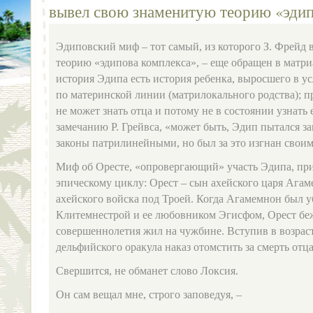
вывел свою знаменитую теорию «эдип
Эдиповский миф – тот самый, из которого З. Фрейд
теорию «эдипова комплекса», – еще обращен в матр
история Эдипа есть история ребенка, выросшего в у
по материнской линии (матрилокального родства); п
не может знать отца и потому не в состоянии узнать 
замечанию Р. Грейвса, «может быть, Эдип пытался 
законы патрилинейными, но был за это изгнан свои
Миф об Оресте, «опровергающий» участь Эдипа, пр
эпическому циклу: Орест – сын ахейского царя Агам
ахейского войска под Троей. Когда Агамемнон был 
Клитемнестрой и ее любовником Эгисфом, Орест беж
совершеннолетия жил на чужбине. Вступив в возраст
дельфийского оракула наказ отомстить за смерть отца
Свершится, не обманет слово Локсия.
Он сам вещал мне, строго заповедуя, –