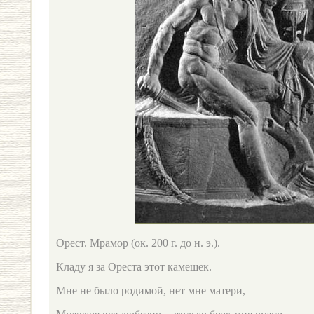
Орест. Мрамор (ок. 200 г. до н. э.).
Кладу я за Ореста этот камешек.
Мне не было родимой, нет мне матери, –