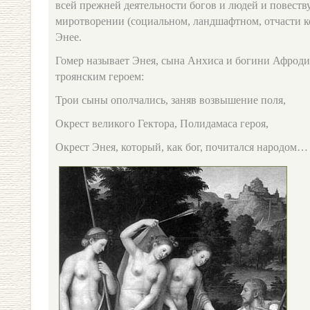
всей прежней деятельности богов и людей и повест
миротворении (социальном, ландшафтном, отчасти к
Энее.
Гомер называет Энея, сына Анхиса и богини Афрод
троянским героем:
Трои сыны ополчались, заняв возвышение поля,
Окрест великого Гектора, Полидамаса героя,
Окрест Энея, который, как бог, почитался народом…