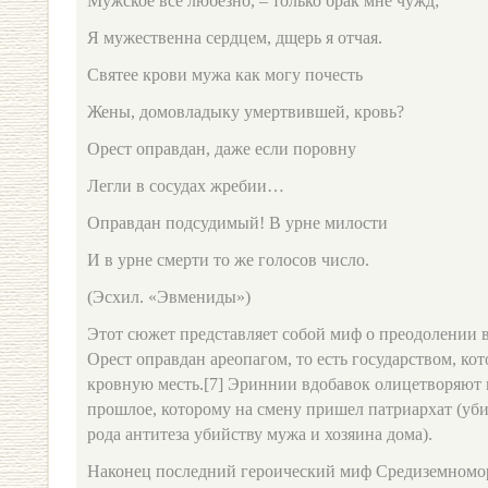
Мужское все любезно, – только брак мне чужд;
Я мужественна сердцем, дщерь я отчая.
Святее крови мужа как могу почесть
Жены, домовладыку умертвившей, кровь?
Орест оправдан, даже если поровну
Легли в сосудах жребии…
Оправдан подсудимый! В урне милости
И в урне смерти то же голосов число.
(Эсхил. «Эвмениды»)
Этот сюжет представляет собой миф о преодолении 
Орест оправдан ареопагом, то есть государством, ко
кровную месть.[7] Эриннии вдобавок олицетворяют 
прошлое, которому на смену пришел патриархат (уби
рода антитеза убийству мужа и хозяина дома).
Наконец последний героический миф Средиземномо