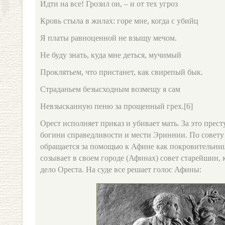
Идти на все! Грозил он, – и от тех угроз
Кровь стыла в жилах: горе мне, когда с убийц
Я платы равноценной не взыщу мечом.
Не буду знать, куда мне деться, мучимый
Проклятьем, что пристанет, как свирепый бык.
Страданьем безысходным возмещу я сам
Невзысканную пеню за прощенный грех.[6]
Орест исполняет приказ и убивает мать. За это прес
богини справедливости и мести Эриннии. По совет
обращается за помощью к Афине как покровительниц
созывает в своем городе (Афинах) совет старейшин, 
дело Ореста. На суде все решает голос Афины: