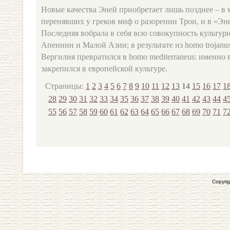
Новые качества Эней приобретает лишь позднее – в 
перенявших у греков миф о разорении Трои, и в «Эн
Последняя вобрала в себя всю совокупность культур
Апеннин и Малой Азии; в результате из homo trojanu
Вергилия превратился в homo mediterraneus: именно в
закрепился в европейской культуре.
Страницы:
1
2
3
4
5
6
7
8
9
10
11
12
13
14
15
16
17
1
28
29
30
31
32
33
34
35
36
37
38
39
40
41
42
43
44
4
55
56
57
58
59
60
61
62
63
64
65
66
67
68
69
70
71
7
Copyrig