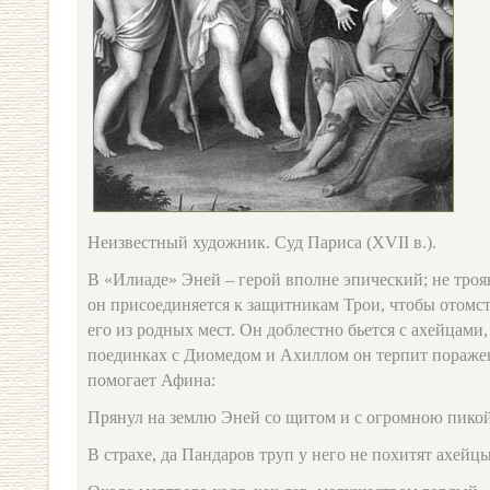
Неизвестный художник. Суд Париса (XVII в.).
В «Илиаде» Эней – герой вполне эпический; не тро
он присоединяется к защитникам Трои, чтобы отомс
его из родных мест. Он доблестно бьется с ахейцами, 
поединках с Диомедом и Ахиллом он терпит поражен
помогает Афина:
Прянул на землю Эней со щитом и с огромною пико
В страхе, да Пандаров труп у него не похитят ахейцы