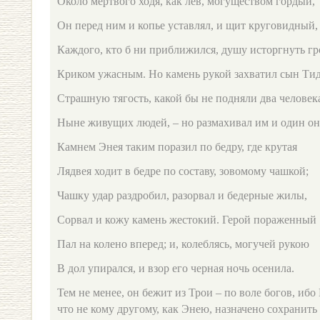
Около мертвого ходя, как лев, могуществом гордый,
Он перед ним и копье уставлял, и щит круговидный,
Каждого, кто б ни приближился, душу исторгнуть г
Криком ужасным. Но камень рукой захватил сын Тид
Страшную тягость, какой бы не подняли два человек
Ныне живущих людей, – но размахивал им и один он
Камнем Энея таким поразил по бедру, где крутая
Лядвея ходит в бедре по составу, зовомому чашкой;
Чашку удар раздробил, разорвал и бедерные жилы,
Сорвал и кожу камень жестокий. Герой пораженный
Пал на колено вперед; и, колеблясь, могучей рукою
В дол упирался, и взор его черная ночь осенила.
Тем не менее, он бежит из Трои – по воле богов, ибо
что не кому другому, как Энею, назначено сохранить