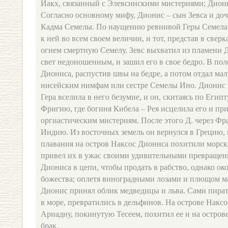
Иакх, связанный с Элевсинскими мистериями; Диони
Согласно основному мифу, Дионис – сын Зевса и до
Кадма Семелы. По наущению ревнивой Геры Семела 
к ней во всем своем величии, и тот, представ в све
огнем смертную Семелу. Зевс выхватил из пламени 
свет недоношенным, и зашил его в свое бедро. В по
Диониса, распустив швы на бедре, а потом отдал ма
нисейским нимфам или сестре Семелы Ино. Дионис 
Гера вселила в него безумие, и он, скитаясь по Егип
Фригию, где богиня Кибела – Рея исцелила его и пр
оргиастическим мистериям. После этого Д. через Фр
Индию. Из восточных земель он вернулся в Грецию,
плавания на остров Наксос Диониса похитили морск
привел их в ужас своими удивительными превращен
Диониса в цепи, чтобы продать в рабство, однако ок
божества; оплетя виноградными лозами и плющом мач
Дионис принял облик медведицы и льва. Сами пират
в море, превратились в дельфинов. На острове Накс
Ариадну, покинутую Тесеем, похитил ее и на остров
брак.