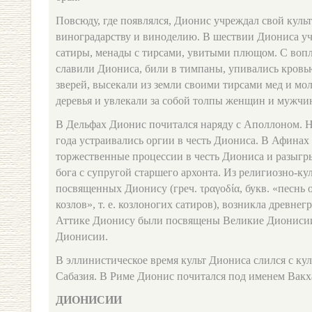
Повсюду, где появлялся, Дионис учреждал свой культ
виноградарству и виноделию. В шествии Диониса уч
сатиры, менады с тирсами, увитыми плющом. С вопл
славили Диониса, били в тимпаны, упивались кровь
зверей, высекали из земли своими тирсами мед и мо
деревья и увлекали за собой толпы женщин и мужчи
В Дельфах Дионис почитался наряду с Аполлоном. Н
года устраивались оргии в честь Диониса. В Афинах
торжественные процессии в честь Диониса и разыгр
бога с супругой старшего архонта. Из религиозно‑ку
посвященных Дионису (греч. τραγοδία, букв. «песнь 
козлов», т. е. козлоногих сатиров), возникла древнег
Аттике Дионису были посвящены Великие Дионисии
Дионисии.
В эллинистическое время культ Диониса слился с ку
Сабазия. В Риме Дионис почитался под именем Вакха
ДИОНИСИИ