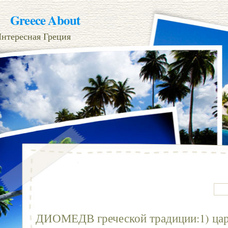
Greece About
нтересная Греция
ДИОМЕДВ греческой традиции:1) цар