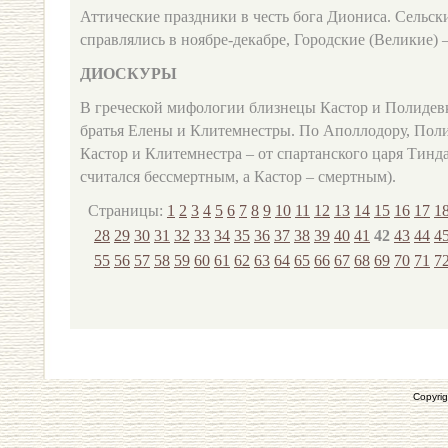
Аттические праздники в честь бога Диониса. Сельс
справлялись в ноябре‑декабре, Городские (Великие) –
ДИОСКУРЫ
В греческой мифологии близнецы Кастор и Полидевк
братья Елены и Клитемнестры. По Аполлодору, Полид
Кастор и Клитемнестра – от спартанского царя Тинд
считался бессмертным, а Кастор – смертным).
Страницы:
1
2
3
4
5
6
7
8
9
10
11
12
13
14
15
16
17
1
28
29
30
31
32
33
34
35
36
37
38
39
40
41
42
43
44
4
55
56
57
58
59
60
61
62
63
64
65
66
67
68
69
70
71
7
Copyrig