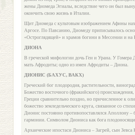
жены Диомеда Эгиалы, вследствие чего он был выну
окончить свою жизнь в Италии.
Щит Диомеда с культовым изображением Афины нахо
Аргосе. По Павсанию, Диомеду приписывалось осн
«Остроглядящей» и храмов богини в Мессении и на 
ДИОНА
В греческой мифологии дочь Геи и Урана. У Гомера Д
мать Афродиты; одно из имен Афродиты – Диона.
ДИОНИС (БАХУС, ВАКХ)
Греческий бог плодородия, растительности, виноград
Божество восточного (фракийского) происхождения,
Греции сравнительно поздно, но причисленное к ол
божество земледельческого круга, связанное со сти
Дионис постоянно противопоставлялся Аполлону – б
гармонии. Символом Диониса как бога плодоносящих
Архаические ипостаси Диониса – Загрей, сын Зевса