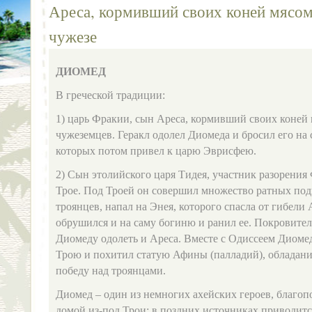
Ареса, кормивший своих коней мясом
чужезе
ДИОМЕД
В греческой традиции:
1) царь Фракии, сын Ареса, кормивший своих коней
чужеземцев. Геракл одолел Диомеда и бросил его на
которых потом привел к царю Эврисфею.
2) Сын этолийского царя Тидея, участник разорения
Трое. Под Троей он совершил множество ратных под
троянцев, напал на Энея, которого спасла от гибели 
обрушился и на саму богиню и ранил ее. Покровите
Диомеду одолеть и Ареса. Вместе с Одиссеем Диоме
Трою и похитил статую Афины (палладий), обладани
победу над троянцами.
Диомед – один из немногих ахейских героев, благо
домой из‑под Трои; в поздних источниках приводитс