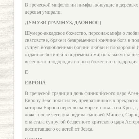
В греческой мифологии нимфы, живущие в деревьях 
деревья умирали.
ДУМУЗИ (ТАММУЗ, ДАОННОС)
Шумеро‑аккадское божество, персонаж мифа о любви
сватовстве, браке и безвременной кончине бога в по
супруг‑возлюбленный богини любви и плодородия И
отданное богиней в подземный мир как выкуп за нее
весеннего плодородия степи и божество плодородия
Е
ЕВРОПА
В греческой традиции дочь финикийского царя Аге
Европу Зевс похитил ее, превратившись в прекрасног
котором Европа переплыла море и попала на Крит, гд
ложе, после чего она родила сыновей Миноса, Сарпе
она стала супругой бездетного критского царя Асте
воспитавшего ее детей от Зевса.