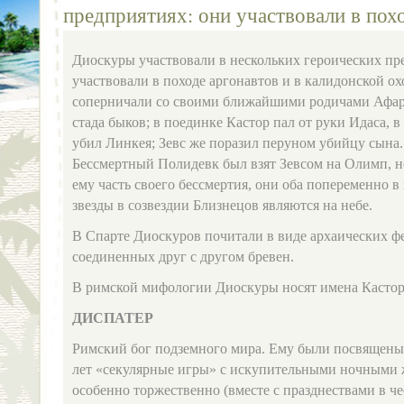
предприятиях: они участвовали в похо
Диоскуры участвовали в нескольких героических пр
участвовали в походе аргонавтов и в калидонской о
соперничали со своими ближайшими родичами Афаре
стада быков; в поединке Кастор пал от руки Идаса, в
убил Линкея; Зевс же поразил перуном убийцу сына.
Бессмертный Полидевк был взят Зевсом на Олимп, но
ему часть своего бессмертия, они оба попеременно в
звезды в созвездии Близнецов являются на небе.
В Спарте Диоскуров почитали в виде архаических ф
соединенных друг с другом бревен.
В римской мифологии Диоскуры носят имена Кастор
ДИСПАТЕР
Римский бог подземного мира. Ему были посвящены 
лет «секулярные игры» с искупительными ночными
особенно торжественно (вместе с празднествами в ч