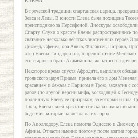
ЕЛЕНА
В греческой традиции спартанская царица, прекрасн
Зевса и Леды. В юности Елена была похищена Тесеем,
преисподнюю за Персефоной, Диоскуры освободили 
Спарту. Слухи о красоте Елены распространились по
сватались несколько десятков знатнейших героев Эл
Диомед, Сфенел, оба Аякса, Филоктет, Патрокл, Прот
отец Елены Тиндарей отдал предпочтение Менелаю –
его старшего брата Агамемнона, женатого на дочери
Некоторое время спустя Афродита, выполняя обещан
троянского царя Приама, привела его в дом Менелая
красавцем и бежала с Парисом в Трою, захватив с с
рабов (по другой версии мифа, восходящей к Гесиоду
подлинную Елену ее призраком, за который и шла Тр
Трою, Елена своей красотой снискала симпатии мног
бедствия, которые навлекла на их город.
По Аполлодору, Елена помогла Одиссею и Диомеду 
Афины. Отчасти именно поэтому после взятия города