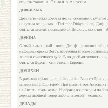
они отмечались в 17 г. до н. э. Августом.
ДИФИРАМБ
Древнегреческая хоровая песнь, связанная с культом
получила от призыва «Thriambe Dithyrambe»). Дифи
считался песней, посвященной Дионису, как пеан – 
ДОДОНА
Самый знаменитый – после Дельф – религиозный це
находился оракул Зевса, изречения которого давали
листьев священного дуба. В поздней античности по
считался Додон – сын Зевса и Европы.
ДОЛИХЕН
В римской традиции сирийский бог Ваал из Долихи
римлянами с Юпитером. При императоре Антонине 
на Авентинском холме. Изображался стоящим на быке
держал двойной топор‑лабрис, в левой – молнию.
ДРИАДЫ