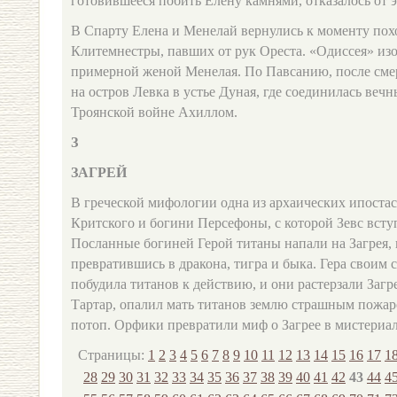
готовившееся побить Елену камнями, отказалось от 
В Спарту Елена и Менелай вернулись к моменту пох
Клитемнестры, павших от рук Ореста. «Одиссея» из
примерной женой Менелая. По Павсанию, после сме
на остров Левка в устье Дуная, где соединилась ве
Троянской войне Ахиллом.
З
ЗАГРЕЙ
В греческой мифологии одна из архаических ипостас
Критского и богини Персефоны, с которой Зевс вступ
Посланные богиней Герой титаны напали на Загрея, 
превратившись в дракона, тигра и быка. Гера свои
побудила титанов к действию, и они растерзали Загре
Тартар, опалил мать титанов землю страшным пожаро
потоп. Орфики превратили миф о Загрее в мистериал
Страницы:
1
2
3
4
5
6
7
8
9
10
11
12
13
14
15
16
17
1
28
29
30
31
32
33
34
35
36
37
38
39
40
41
42
43
44
4