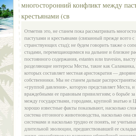
многосторонний кон­фликт между пас
крестьянами (св
Отметив это, не станем пока рассматривать многост
пастухами и крестьянами (связанный прежде всего с
странствующих стад); не будем говорить также о со­
стадами, перемещающимися на дальние и близкие рас
постоянного содержания, estantes или travesios, выст
разделяющие интересы Месты, такие как Саламанка, т
которых составляет местная аристократия — дворяне
собственники. Мы не станем дальше распространятьс
«группой давления», ко­торую представляет Места, и
враждебными ее правовым привилегиям; о борьбе 
между государствами, городами, крупной знатью и Ц
хорошо извест­ные факты показывают, насколько сло
система отгонного животноводства, насколько она с
системами и насколько трудно ее понять, не учитыва
длительной эволюции, предшествовавшей ее склады
жизнь способствовала развитию иберийской экономи