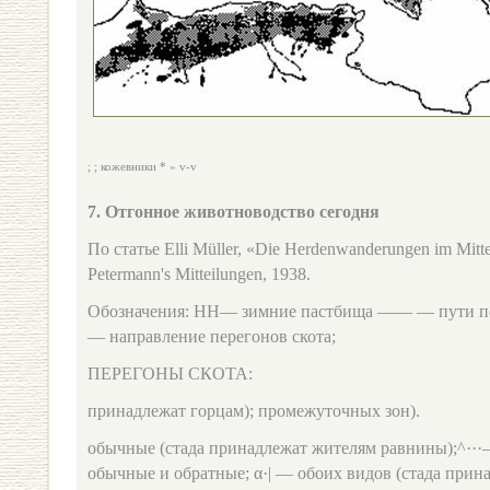
; ; кожевники * » v-v
7. Отгонное животноводство сегодня
По статье Elli Müller, «Die Herdenwanderungen im Mitte
Petermann's Mitteilungen, 1938.
Обозначения: HH— зимние пастбища —— — пути перего
— направление перегонов скота;
ПЕРЕГОНЫ СКОТА:
принадлежат горцам); промежуточных зон).
обычные (стада принадлежат жителям равнины);^···
обычные и обратные; α·| — обоих видов (стада прин