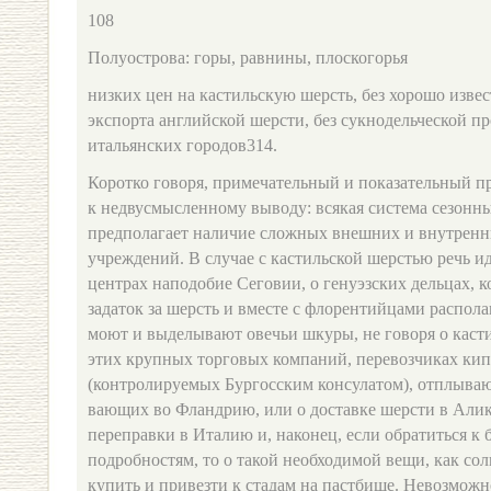
108
Полуострова: горы, равнины, плоскогорья
низких цен на кастильскую шерсть, без хорошо извес
экспорта английской шерсти, без сукнодельческой п
итальянских городов314.
Коротко говоря, примечательный и показательный п
к недвусмысленному выводу: всякая система сезонны
предполагает наличие сложных внешних и внутрен­н
учреждений. В случае с кастильской шерстью речь и
центрах наподобие Сеговии, о генуэз­ских дельцах,
задаток за шерсть и вместе с флорентийцами распола
моют и выделывают овечьи шкуры, не говоря о каст
этих крупных торговых компаний, перевозчиках ки
(контро­лируемых Бургосским консулатом), отплыва
вающих во Фландрию, или о доставке шерсти в Алик
переправки в Италию и, наконец, если обратиться к 
подробностям, то о такой необходимой вещи, как соль
купить и привезти к стадам на пастбище. Невозможн