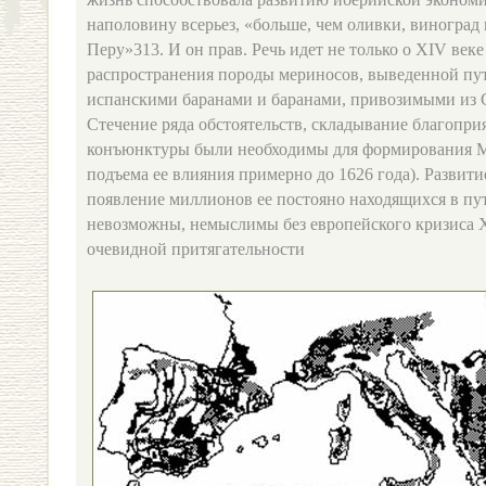
наполовину всерьез, «больше, чем оливки, виноград
Перу»313. И он прав. Речь идет не только о XIV веке
распространения породы мериносов, выведенной пу
испанскими баранами и баранами, привозимыми из 
Стечение ряда обстоятельств, складывание бла­гопр
конъюнктуры были необходимы для формирования Ме
подъема ее влияния примерно до 1626 года). Развит
появление миллионов ее постояно находящихся в пу
невозможны, немыслимы без европейского кризиса X
очевидной притягательности