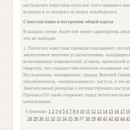
кастильских перегонов скота вне этого широкого кон
встроена и от которого не может освободиться.
Сопоставления и построение общей карты
В каждом случае, более или менее характерном, ана
тем же выводам.
1. Почти все известные примеры показывают, что пе
закрепленное многими установлениями, находящееся
всевозможных покровителей, уставов, привилегий и 
общества, что отражает обособленное положение пас
Исследования, посвященные, правда, Верхней Герма
обособленность, «неприкасаемость» пастуха, и это ве
Замечательный репортаж о путешествующих пастуха
Прованса316 также открывает перед читателем целы
цивилизацию.
Страницы:
1
2
3
4
5
6
7
8
9
10
11
12
13
14
15
16
17
1
28
29
30
31
32
33
34
35
36
37
38
39
40
41
42
43
44
4