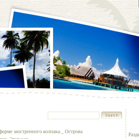
форме заостренного колпака._ Острова
Разд
тур. Этот нов