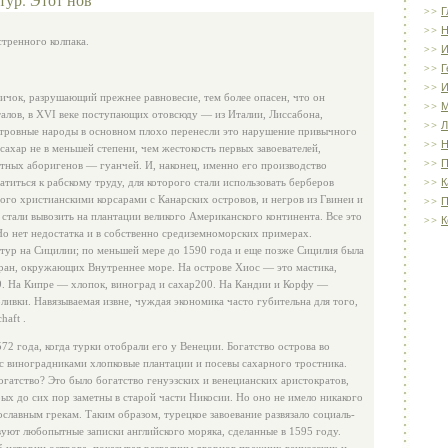
Г
Н
тренного колпака.
И
Г
И
ичок, разрушающий прежнее равновесие, тем более опасен, что он
лов, в XVI веке поступающих отовсюду — из Италии, Лиссабо­на,
Л
Островные народы в основном плохо перенесли это нарушение привычного
Н
сахар не в меньшей степени, чем жестокость первых за­воевателей,
П
тных аборигенов — гуанчей. И, наконец, именно его производство
титься к рабскому труду, для которого стали ис­пользовать берберов
К
го хри­стианскими корсарами с Канарских островов, и негров из Гвинеи и
П
 стали вывозить на плантации великого Американского континента. Все это
К
 Но нет недостатка и в собственно средиземноморских примерах.
тур на Сицилии; по меньшей мере до 1590 года и еще позже Сицилия была
ран, окружающих Внутреннее море. На острове Хиос — это мастика,
99. На Кипре — хлопок, виноград и сахар200. На Кандии и Корфу —
ивки. Навязываемая извне, чуждая экономика часто губительна для того,
haft .
72 года, когда турки отобра­ли его у Венеции. Богатство острова во
с виноградниками хлопковые плантации и посевы сахарного тростника.
гатство? Это было бо­гатство генуэзских и венецианских аристократов,
ых до сих пор заметны в старой части Никосии. Но оно не имело никакого
лав­ным грекам. Таким образом, турецкое завоевание развязало социаль­
уют любопытные записки анг­лийского моряка, сделанные в 1595 году.