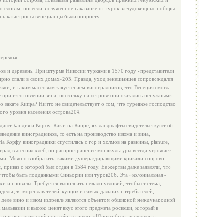
б истории острова, показывая развалины дворцов прежних ге­нуэзских и
го словам, понесли заслуженное наказание от турок за чудовищные поборы
ень катастрофы венецианцы были попросту
бережья
ов и деревень. При штурме Никосии турками в 1570 году «представители
мирно спали в своих домах»203. Правда, уход венеци­анцев сопровождался
ряжи, и таким массовым запустением виноградников, что Венеция смогла
 при изготовлении вина, посколь­ку на острове они оказались ненужными.
 о закате Кипра? Ничто не свидетельствует о том, что турец­кое господство
го уровня насе­ления острова204.
ают Кандия и Корфу. Как и на Кипре, их ландшафты свидетельствуют об
азведение виноградников, то есть на производство изюма и вина,
На Корфу вино­градники спустились с гор и холмов на равнины, pianure,
град вытеснил хлеб; но распространение монокультуры всегда угрожает
а­ми. Можно вообразить, какими душераздирающими криками сопрово­
 приказ о которой был отдан в 1584 году. Ее жертвы даже заявляли, что
м, чтобы быть подданными Синьории или турок206. Эта «коло­ниальная»
хи и провалы. Требу­ется выполнить немало условий, чтобы система,
адельцев, мореплавателей, купцов и самых дальних потребителей,
м деле вино и изюм издревле являются объектом обширной международной
 мальвазии и высоко ценят вкус этого предмета роскоши, который в
 что и португаль­ский портвейн в нашем. «Юноша был так смущен и