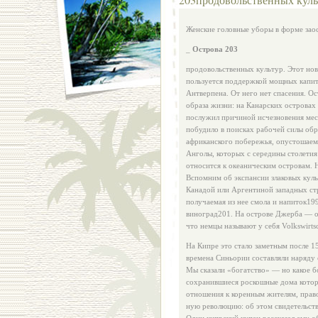
Женские головные уборы в форме заос
_
Острова
203
продовольственных культур. Этот нов
пользуется поддержкой мощных капита
Антверпена. От него нет спасения. 
образа жизни: на Ка­нарских островах 
послужил причиной исчезновения мес
побудило в поисках рабочей силы обра
африканского побережья, опустошаемо
Анголы, которых с середины столетия
относится к океаничес­ким островам.
Вспомним об экспансии злаковых куль
Канадой или Аргентиной западных ст
получаемая из нее смола и на­питок1
виноград201. На острове Джерба — ол
что немцы назы­вают у себя Volkswirtsc
На Кипре это стало заметным после 15
времена Синьории составляли наряду 
Мы сказали «богатство» — но какое бо
сохранившиеся рос­кошные дома котор
отношения к коренным жителям, правос
ную революцию: об этом свидетельств