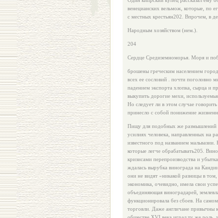
Один кипрский купец расска­зал ему о
венецианских вельмож, которые, по е
с местных крестьян202. Впрочем, в д
Народным хозяйством (нем.).
204
Сердце Средиземноморья. Моря и по
брошены греческим населением город
всех ее сословий . почти поголовно 
падением экспорта хлопка, сырца и п
вы­купить дорогие мехи, используемые
Но следует ли в этом случае говорить
принесло с собой понижение жизненно
Пищу для подобных же размышлений д
усилиях человека, на­правленных на р
известного под названием мальвазии. 
которые легче обрабатывать205. Вино
кризисами перепроизводства и убытк
ждалась вырубка винограда на Кандии,
они не видят «никакой разни­цы в то
экономика, очевидно, имела свои успе
объединяющая вино­градарей, землевл
функционировала без сбоев. На само
торговли. Да­же англичане привычны к
обществе XVI века играл ту же роль,