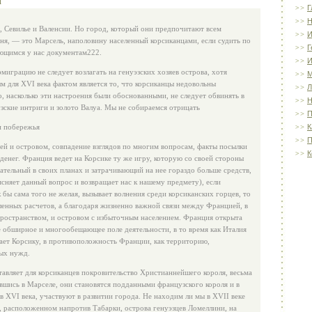
Г
Н
 Севилье и Валенсии. Но город, который они предпочитают всем
И
одня, — это Марсель, наполовину населенный корсиканцами, если судить по
Г
еющимся у нас документам222.
И
эмиграцию не следует возла­гать на генуэзских хозяев острова, хотя
 для XVI века фактом является то, что корсиканцы недоволь­ны
Л
, насколько эти настроения были обоснованными, не следует обвинять в
Н
зские интриги и золото Валуа. Мы не собираемся отрицать
П
и побережья
К
П
й и островом, совпадение взгля­дов по многим вопросам, факты посылки
К
 денег. Франция ведет на Корсике ту же игру, которую со своей стороны
тельный в своих пла­нах и затрачивающий на нее гораздо больше средств,
оясняет данный вопрос и возвращает нас к нашему предмету), если
к бы сама того не желая, вызывает волнения среди корсиканских горцев, то
еленных расчетов, а благодаря жизненно важной связи между Францией, в
ространством, и островом с избыточным населением. Франция откры­та
е обширное и многообе­щающее поле деятельности, в то время как Италия
вает Корсику, в противоположность Франции, как территорию,
ых нужд.
тавляет для корсиканцев по­кровительство Христианнейшего короля, весьма
вшись в Марселе, они становятся подданными фран­цузского короля и в
ов XVI века, участвуют в развитии города. Не находим ли мы в XVII веке
е, расположенном напротив Табарки, острова генуэзцев Ломеллини, на