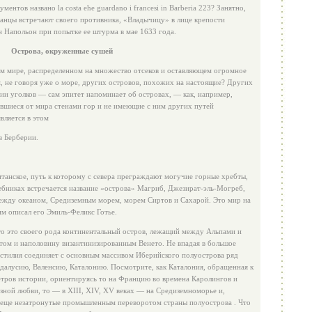
ментов названо la costa ehe guardano i francesi in Barberia 223? Занят­но,
канцы встречают своего про­тивника, «Владычицу» в лице крепости
н Напольон при попытке ее штурма в мае 1633 года.
Острова, окруженные сушей
ом мире, распределенном на множество отсеков и оставляющем огромное
, не говоря уже о море, других островов, похожих на на­стоящие? Других
и уголков — сам эпитет напоминает об островах, — как, например,
ившиеся от мира стенами гор и не имеющие с ним других путей
вляется в этом
в Берберии.
танское, путь к которому с се­вера преграждают могучие горные хребты,
ебниках встречается название «острова» Магриб, Джезират-эль-Могреб,
ежду океаном, Сре­диземным морем, морем Сиртов и Сахарой. Это мир на
им описал его Эмиль-Феликс Готье.
о это своего рода континен­тальный остров, лежащий между Альпами и
ом и наполовину византинизированным Венето. Не впа­дая в большое
астилия соединяет с основным массивом Иберийского полуострова ряд
далусию, Валенсию, Каталонию. Посмотрите, как Каталония, обращенная к
етров истории, ориентируясь то на Францию во времена Каролингов и
азной любви, то — в XIII, XIV, XV веках — на Средиземноморье и,
и еще незатронутые промышленным переворотом страны полуострова . Что