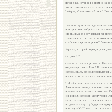
побережье, которое в одном из их до­ку
что на этом коралловом берегу корси
Табарка, вблизи которой погиб Сансо
Не существует ли в средиземноморск
пространство необрабо­танным землям
оторванных от окружающей территори
Греция или дру­гие регионы, отгород
сообщения, кроме морских? Разве не я
Берегом, который стерегут французы 
Острова 209
смысле островом королевство Неаполи
отделяющие его от Рима? В наших уч
остров Заката, который расположен м
редкость стре­мительных перемен, как
О Ломбардии также можно сказать, чт
Апеннинами, между сель­ским Пьемонт
преувеличение, можно сказать, что К
окраинных остро­вов: Португалию, Ан
морю, охотно следует направлению в
позд­нее, в эпоху трубадуров и курту
наконец, в XVIII веке — на суровые 