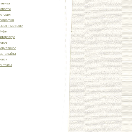
лавная
овости
стория
еография
звестные греки
Мифы
итература
овое
опулярное
арта сайта
оиск
онтакты