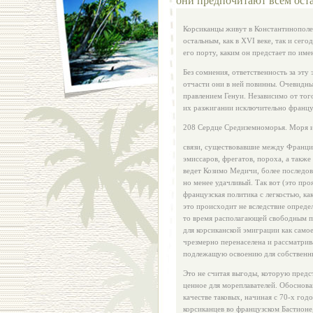
Корсиканцы живут в Константинополе,
остальным, как в XVI веке, так и сег
его порту, каким он предстает по им
Без сомнения, ответственность за эту 
отчасти они в ней повинны. Очевидным
правлением Генуи. Независимо от того
их разжигании исключи­тельно францу
208 Сердце Средиземноморья. Моря 
связи, существовавшие между Францие
эмиссаров, фрегатов, пороха, а также
ведет Козимо Медичи, более последова
но менее удачли­вый. Так вот (это пр
французская политика с легкостью, ка
это проис­ходит не вследствие опред
то время располагающей свободным п
для корсиканской эмиграции как само
чрезмерно перена­селена и рассматри
подлежащую освоению для собственн
Это не считая выгоды, которую предс
ценное для морепла­вателей. Обоснова
качестве таковых, начиная с 70-х год
корсикан­цев во французском Бастион