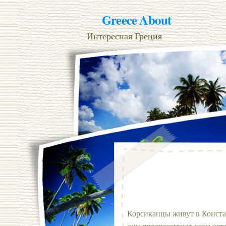
Greece About
Интересная Греция
Корсиканцы живут в Конста
они предпочитают всем ост