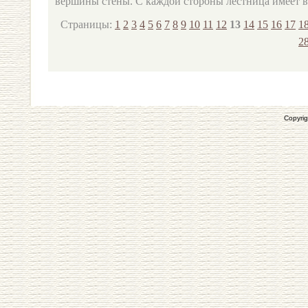
вершины стены. С каждой стороны лестница имеет в
Страницы:
1
2
3
4
5
6
7
8
9
10
11
12
13
14
15
16
17
1
2
Copyrig