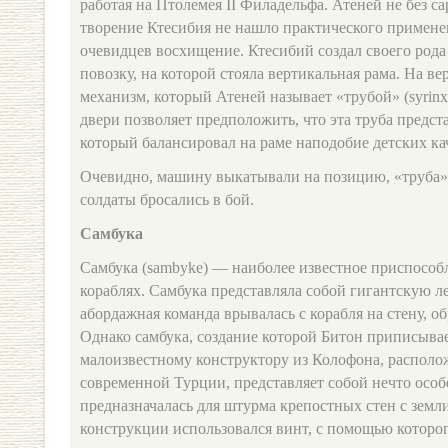
работая на Птолемея II Филадельфа. Атеней не без са
творение Ктесибия не нашло практического применен
очевидцев восхищение. Ктесибий создал своего род
повозку, на которой стояла вертикальная рама. На в
механизм, который Атеней называет «трубой» (syrinx
двери позволяет предположить, что эта труба предст
который балансировал на раме наподобие детских ка
Очевидно, машину выкатывали на позицию, «труба» 
солдаты бросались в бой.
Самбука
Самбука (sambyke) — наиболее известное приспособ
кораблях. Самбука представляла собой гигантскую л
абордажная команда врывалась с корабля на стену, 
Однако самбука, создание которой Битон приписыва
малоизвестному конструктору из Колофона, располо
современной Турции, представляет собой нечто особ
предназначалась для штурма крепостных стен с земли
конструкции использовался винт, с помощью которог