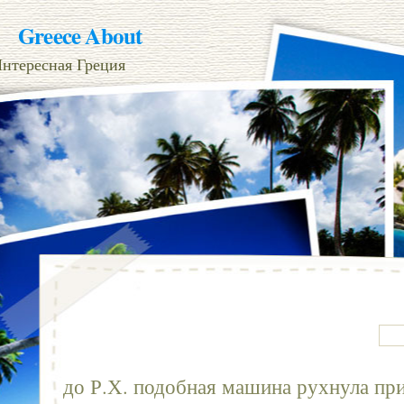
Greece About
нтересная Греция
до Р.Х. подобная машина рухнула пр