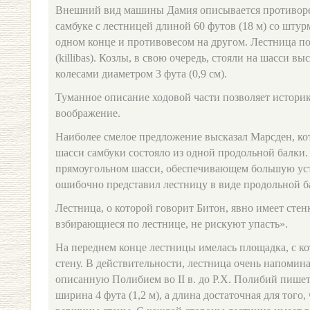
Внешний вид машины Дамия описывается противоре
самбуке с лестницей длиной 60 футов (18 м) со шту
одном конце и противовесом на другом. Лестница по
(killibas). Козлы, в свою очередь, стояли на шасси вы
колесами диаметром 3 фута (0,9 см).
Туманное описание ходовой части позволяет историк
воображение.
Наиболее смелое предложение высказал Марсден, кот
шасси самбуки состояло из одной продольной балки
прямоугольном шасси, обеспечивающем большую уст
ошибочно представил лестницу в виде продольной б
Лестница, о которой говорит Битон, явно имеет стенк
взбирающиеся по лестнице, не рискуют упасть».
На переднем конце лестницы имелась площадка, с к
стену. В действительности, лестница очень напомина
описанную Полибием во II в. до Р.Х. Полибий пишет,
ширина 4 фута (1,2 м), а длина достаточная для того,