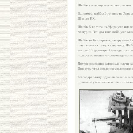
Шайбы стали еще толще, чем раньше.
Например, шайбы 3-го типа из Эфиры 
III в. до Р.Х.
Шайбы 5-го типа из Эфира уже имели 
Ампурии. Эти два типа шайб уже относ
Шайбы из Каминреала, датируемые I в.
относящиеся к тому же периоду. Шай
высоту 0,7 диаметра. Очевидно, что 
полностью отошла от рекомендованн
Другое изменение затронуло плечи ка
При этом угол взведения увеличился с
Благодаря этому пружина накапливала
привели к увеличению мощности мета