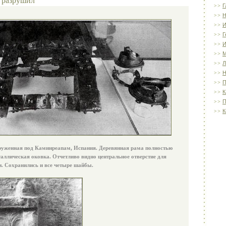
Г
Н
И
Г
И
Л
Н
П
К
П
К
уженная под Каминреапам, Испания. Деревянная рама полностью
аллическая оковка. Отчетливо видно центральное отверстие для
и. Сохранились и все четыре шайбы.