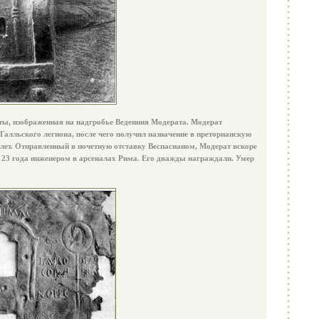
ы, изображенная на надгробье Веденния Модерата. Модерат
 Галльского легиона, после чего получил назначение в преторианскую
 лет. Отправленный в почетную отставку Веспасианом, Модерат вскоре
 23 года инженером в арсеналах Рима. Его дважды награждали. Умер