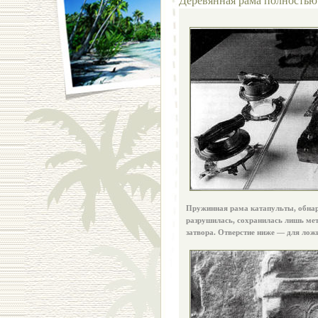
Пружинная рама катапульты, обнар
разрушилась, сохранилась лишь мет
затвора. Отверстие ниже — для лож