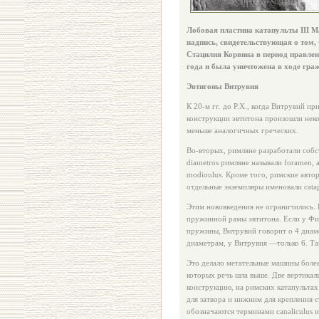
Лобовая пластина катапульты III М
надпись, свидетельствующая о том,
Стацилия Корвина в период правлени
года и была уничтожена в ходе гра
Эвтигоны Витрувия
К 20-м гг. до Р.Х., когда Витрувий п
конструкции эвтитона произошли нек
меньше аналогичных греческих.
Во-вторых, римляне разработали соб
diametros римляне называли foramen, 
modioulus. Кроме того, римские авт
отдельные экземпляры именовали catap
Этим нововведения не ограничились. 
пружинной рамы эвтитона. Если у Фил
пружины, Витрувий говорит о 4 диам
диаметрам, у Витрувия —только 6. Т
Это делало метательные машины боле
которых речь шла выше. Две вертика
конструкцию, на римских катапультах
для затвора и нижним для крепления с
обозначаются терминами canaliculus и