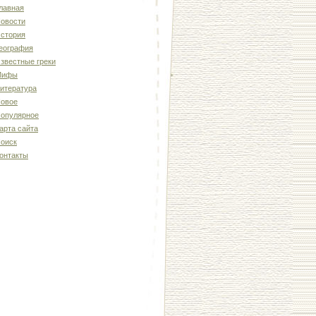
лавная
овости
стория
еография
звестные греки
Мифы
итература
овое
опулярное
арта сайта
оиск
онтакты