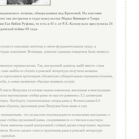
акедонского легиона, обнаруженная под Кремоной. На пластине
 что она построена в годы консульства Марка Виниция и Тавра
я Гая Вибия Руфина, то есть в 45 г. от Р.Х. Катапульта прослужила 24
жданской войны 69 года.
риступил к описанию эвтитона в своем фундаментальном труде, в
оторые изменения. Вопервых, римские единицы измерения были немного
ственную терминологию. Так, внутренний диаметр шайб вместо слова
а сами шайбы из choinix в римской литературе получили название
оры торсионную артиллерию обозначали собирательным термином tormenta,
ulta, а самые маленькие образцы называли scorpio.
В тексте Витрувия отчетливо видны изменения, внесенные в конструкцию
она вертикальные стойки рамы по высоте равнялись 3,5 диаметрам
етрах. Наоборот, горизонтальные опоры рамы у Филона равны 6,5
аким образом, пружинная рама Витрувия была выше и уже.
е компактными, что полностью подтверждается испанскими находками, о
льные стойки пружинной рамы, соединявшиеся со стволом в жесткую
 были заменены одной центральной стойкой двумя отверстиями: верхним
твола. Кстати сказать ствол и пружинная рама в римской литературе
 capitulum.