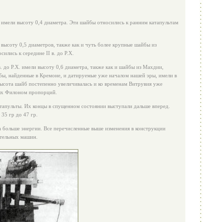
имели высоту 0,4 диаметра. Эти шайбы относились к ранним катапультам
высоту 0,5 диаметров, также как и чуть более крупные шайбы из
ились к середине II в. до Р.Х.
 до Р.Х. имели высоту 0,6 диаметра, также как и шайбы из Махдии,
бы, найденные в Кремоне, и датируемые уже началом нашей эры, имели в
высота шайб постепенно увеличивалась и ко временам Витрувия уже
ых Филоном пропорций.
тапульты. Их концы в спущенном состоянии выступали дальше вперед.
 35 гр до 47 гр.
 больше энергии. Все перечисленные выше изменения в конструкции
тельных машин.