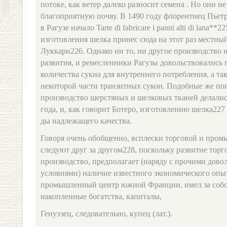
потоке, как ветер далеко разносит семена . Но они не
благоприятную почву. В 1490 году флорен­тиец Пьет
в Рагузе начало Tarte di fabricare i panni alti di lana**
изготовления шелка принес сюда на этот раз местны
Луккари226. Однако ни то, ни другое производство 
развития, и ремесленники Рагузы довольствовались 
количества сукна для внутреннего потребления, а та
некоторой части транзитных сукон. Подобные же по
производст­во шерстяных и шелковых тканей делалис
года, и, как говорит Ботеро, изготовлению шелка227
ды надлежащего качества.
Говоря очень обобщенно, всплески торговой и пром
следуют друг за другом228, поскольку развитие торг
производство, предполагает (наряду с прочими дов
условиями) наличие известного экономического опы
промышленный центр южной Франции, имел за собо
накопленные богатства, капиталы,
Генуэзец, следовательно, купец (лат.).