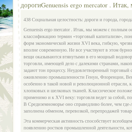
дорогиGenuensis ergo mercator . Итак
438 Социальная целостность: дороги и города, город
Genuensis ergo mercator . Итак, мы можем с полным 
классификацию термин «торговый капитализм», пон
форм экономической жизни XVI века, гибкую, чрезв
вполне современную. Не все участвуют в этом бурн
вещи оказываются втянутыми в его мощ­ный водовор
торговли, имеющей дело с дале­кими странами, нако
задают тон процессу. Не­удовлетворенный торговый 
оживлению промыш­ленности Генуи, Флоренции, Ве
особенно в такой но­вой и революционной отрасли, 
хлопковых и шелковых тканей. Классическое полож
применимо и к XVI веку: торговля ведет за собой, п
В Сре­диземноморье оно справедливо более, чем где-
заполнена обменом, перевозкой, перепродажей товар
Эта коммерческая активность способствует всеобще
появлению ростков промышленной деятельности, кот