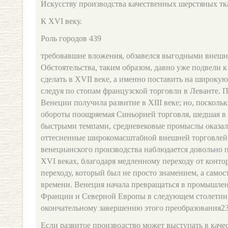
Искусству производства качественных шерстяных тк
К XVI веку.
Роль городов 439
требовавшие вложения, обзавелся выгодными внешни
Обстоятельства, таким образом, давно уже подвели к
сделать в XVII веке, а именно поставить на широкую
следуя по стопам французской торговли в Леванте.
Венеции получила развитие в XIII веке; но, по­скол
обороты поощряемая Синьорией торговля, шедшая в 
быстрыми темпами, средневе­ковые промыслы оказали
оттесненные широкомас­штабной внешней торговлей
венецианского производ­ства наблюдается довольно 
XVI веках, бла­годаря медленному переходу от конто
переходу, ко­торый был не просто знамением, а само
времени. Венеция начала превращаться в промышле
Франции и Северной Европы в следующем столетии 
окончательному завершению этого преобразования23
Если развитое производство может выступать в каче