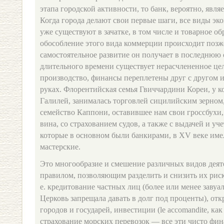
этапа городской активности, то банк, вероятно, являе
Когда города делают свои первые шаги, все виды эко
уже существуют в зачатке, в том числе и то­варное о
обособление этого вида коммерции про­исходит позж
самостоятельное развитие он получает в последнюю
длительного времени сущест­вует нерасчлененное цел
производство, финансы перепле­тены друг с другом 
руках. Флорентийская се­мья Гвиччардини Кореи, у к
Галилей, зани­малась торговлей сицилийским зерном
се­мейство Каппони, оставившее нам свои гроссбухи,
вина, со страхованием судов, а также с выдачей и уч
которые в основном были банкирами, в XV веке име
мастерские.
Это многообразие и смешение различных видов деят
правилом, позволяющим разделить и снизить их риск
е. кредитование частных лиц (более или менее завуа
Церковь запрещала давать в долг под про­центы), о
городов и государей, инвестиции (le accomandite, ка
страхование морских перевозок — все эти чисто фи