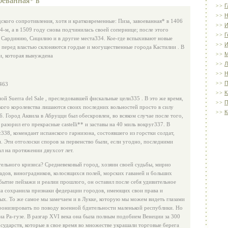
Г
Н
ского сопротивления, хотя и кратковременные: Пиза, завоеванная* в 1406
И
4-м, а в 1509 году снова подчинилась своей сопернице; после этого
Г
в Сардинию, Сицилию и в другие места334. Кое-где вспыхивают новые
И
ре перед властью склоняются гордые и могущественные города Кастилии . В
и, которая вынуждена
Л
Н
П
 463
К
ой Suerra del Sale , преследовав­шей фискальные цели335 . В это же время,
П
кого королевства лишаются своих последних вольностей просто в силу
К
. Город Аквила в Абруцци был обескровлен, во всяком случае после того,
азорил его прекрасные castelli** и заставы на 40 миль вокруг337. В
338, комен­дант испанского гарнизона, состоявшего из горстки солдат,
. Эти отголоски споров за первенство были, если угодно, последними
л на протяжении двухсот лет.
ельного кризиса? Средневе­ковый город, хозяин своей судьбы, мирно
адов, виноградников, колосящихся полей, морских гаваней и больших
бытие пейзажи и реалии прошлого, он оставил после себя удивительное
ма сохранила признаки федерации городов, имеющих свои права и
х. То же самое мы замечаем и в Лукке, которую мы можем видеть глазами
иронизировать по поводу военной бдительности маленькой республики. Но
на Ра-гузе. В разгар XVI века она была полным подобием Венеции за 300
осударств, которые в свое время во множестве украшали торговые берега