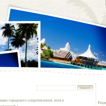
шки городского сопротивления, хотя и
Разд
оеванная* в