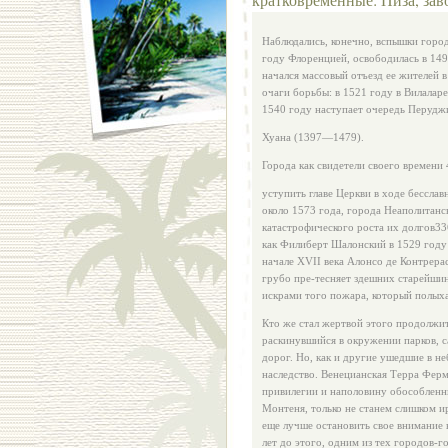
Наблюдались, конечно, вспышки город
году Флоренцией, осво­бодилась в 149
начался массовый отъезд ее жителей 
очаги борьбы: в 1521 го­ду в Вилала
1540 году наступает очередь Перудж
Хуана (1397—1479).
Города как свидетели своего времени
уступить главе Церкви в ходе бесславн
около 1573 года, города Не­аполитанс
катастрофического роста их долгов336
как Филиберт Шалонский в 1529 году р
начале XVII века Алонсо де Контрерас
грубо пре-тесняет здешних старейшин
искрами того пожара, который полыха
Кто же стал жертвой этого продолжит
раскинувшийся в окружении парков, с
дорог. Но, как и другие ушедшие в не
наследство. Венециан­ская Терра Фер
привилегии и наполовину обособленны
Монтеня, толь­ко не станем слишком 
еще лучше остановить свое внимание 
лет до этого, одним из тех городов-г