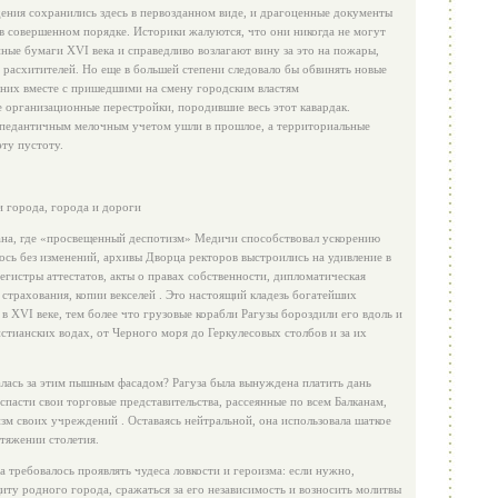
ения сохранились здесь в первозданном виде, и драгоценные документы
 в совершенном поряд­ке. Историки жалуются, что они никогда не могут
иные бумаги XVI века и справедливо возлагают вину за это на пожары,
расхитите­лей. Но еще в большей степени следовало бы обвинять новые
них вместе с пришедшими на смену город­ским властям
 организационные перестройки, породившие весь этот кавардак.
х педантичным мелочным учетом ушли в прошлое, а территориальные
эту пустоту.
и города, города и дороги
ана, где «просвещенный деспо­тизм» Медичи способствовал ускорению
алось без изменений, архивы Дворца ректоров выстроились на удивление в
егистры аттестатов, акты о правах собственности, дипломатическая
страхования, копии векселей . Это настоящий кла­дезь богатейших
в XVI веке, тем более что грузовые корабли Рагузы бороздили его вдоль и
ристианских водах, от Черного моря до Геркулесовых столбов и за их
алась за этим пышным фаса­дом? Рагуза была вынуждена платить дань
 спасти свои торговые представительства, рассеянные по всем Балканам,
зм своих учрежде­ний . Оставаясь нейтральной, она использовала шаткое
отяжении столетия.
 требовалось проявлять чу­деса ловкости и героизма: если нужно,
иту родного города, сражаться за его независимость и возносить молитвы