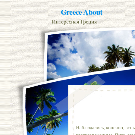
Greece About
Интересная Греция
Наблюдались, конечно, вспы
кратковременные: Пиза, зав