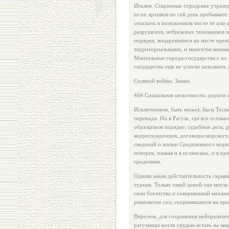
Италии. Старинные городские учрежд
из их архивов по сей день пребывают
отыскать в положен­ном месте те или 
разрушения, небрежных чиновников и 
порядки, воцарившиеся на месте преж
территориальными, и многочисленные
Мнительные города-го­сударства с и
государства еще не успели заполнить 
Соляной войны. Замки.
464 Социальная целостность: дороги 
Исключением, быть может, была Тоск
перехода. Но в Рагузе, где все остав
образцовом порядке: судебные дела, р
корреспонденция, до­говоры морского 
сведений о жизни Средиземного моря 
поперек, плавая и в исламских, и в х
пределами.
Однако какая действительность скрыв
туркам. Только такой ценой она могла
свои богатства и совершенный механи
равновесие сил, сохранявшееся на пр
Впрочем, для сохранения нейтралитета
рагузанцы могли грудью встать на защ