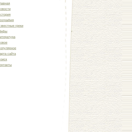
лавная
овости
стория
еография
звестные греки
Мифы
итература
овое
опулярное
арта сайта
оиск
онтакты